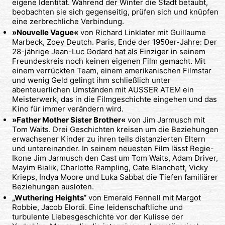
eigene Identität. Während der Winter die Stadt betäubt,
beobachten sie sich gegenseitig, prüfen sich und knüpfen
eine zerbrechliche Verbindung.
»Nouvelle Vague«
von Richard Linklater mit Guillaume
Marbeck, Zoey Deutch. Paris, Ende der 1950er-Jahre: Der
28-jährige Jean-Luc Godard hat als Einziger in seinem
Freundeskreis noch keinen eigenen Film gemacht. Mit
einem verrückten Team, einem amerikanischen Filmstar
und wenig Geld gelingt ihm schließlich unter
abenteuerlichen Umständen mit AUSSER ATEM ein
Meisterwerk, das in die Filmgeschichte eingehen und das
Kino für immer verändern wird.
»Father Mother Sister Brother«
von Jim Jarmusch mit
Tom Waits. Drei Geschichten kreisen um die Beziehungen
erwachsener Kinder zu ihren teils distanzierten Eltern
und untereinander. In seinem neuesten Film lässt Regie-
Ikone Jim Jarmusch den Cast um Tom Waits, Adam Driver,
Mayim Bialik, Charlotte Rampling, Cate Blanchett, Vicky
Krieps, Indya Moore und Luka Sabbat die Tiefen familiärer
Beziehungen ausloten.
„Wuthering Heights“
von Emerald Fennell mit Margot
Robbie, Jacob Elordi. Eine leidenschaftliche und
turbulente Liebesgeschichte vor der Kulisse der