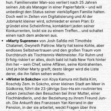
hun. Familienvater Man-soo verliert nach 25 Jahren
seinen Job als Manager in einer Papierfabrik – und will
unbedingt den Status seiner vierköpfigen Familie halten.
Doch weil in Zeiten von Digitalisierung und AI der
Jobmarkt kleiner wird, schmiedet er einen Plan: Er
gründet eine Scheinfirma, kontaktiert jeden seiner
Konkurrenten, lockt sie zu einem Treffen… und schaltet
einen nach dem anderen aus.
»Marty Supreme«
von Josh Safdie mit Timothée
Chalamet, Gwyneth Paltrow. Marty hat keine Kohle, aber
endloses Selbstvertrauen und den großen Traum vom
Durchbruch als Tischtennis-Weltmeister. Für Ruhm und
Erfolg riskiert er alles, doch bald ist halb New York hinter
ihm her – sein Chef, seine Affären, seine Kontrahenten.
Und je höher Marty greift, desto länger wird die Liste
derer, die ihn fallen sehen wollen.
»Winter in Sokcho«
von Koya Kamura mit Bella Kim,
Roschdy Zem. In Sokcho, einer kleinen Stadt am Meer in
Südkorea, führt die 23-jährige Soo-Ha ein routiniertes
Leben zwischen den Besuchen bei ihrer Mutter, einer
Fischhändlerin, und der Beziehung zu ihrem Freund Jun-
oh. Die Ankunft des Franzosen Yan Kerrand in der
Pension, in der sie arbeitet, weckt Fragen über ihre