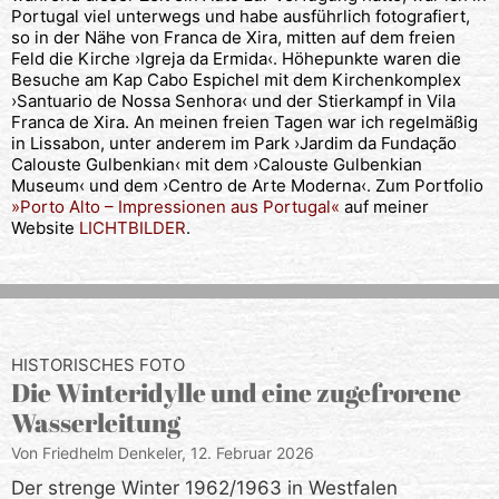
Portugal viel unterwegs und habe ausführlich fotografiert,
so in der Nähe von Franca de Xira, mitten auf dem freien
Feld die Kirche ›Igreja da Ermida‹. Höhepunkte waren die
Besuche am Kap Cabo Espichel mit dem Kirchenkomplex
›Santuario de Nossa Senhora‹ und der Stierkampf in Vila
Franca de Xira. An meinen freien Tagen war ich regelmäßig
in Lissabon, unter anderem im Park ›Jardim da Fundação
Calouste Gulbenkian‹ mit dem ›Calouste Gulbenkian
Museum‹ und dem ›Centro de Arte Moderna‹. Zum Portfolio
»Porto Alto – Impressionen aus Portugal«
auf meiner
Website
LICHTBILDER
.
HISTORISCHES FOTO
Die Winteridylle und eine zugefrorene
Wasserleitung
Von Friedhelm Denkeler,
12. Februar 2026
Der strenge Winter 1962/1963 in Westfalen