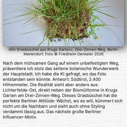
»Ein Grasbüschel aus Krugs Garten«, Drei-Zinnen-Weg, Berlin-
Mariendorf, Foto © Friedhelm Denkeler 2026
Nach dem mühsamen Gang auf einem unbefestigten Weg,
präsentiere ich stolz das seltene botanische Wunderwerk
der Hauptstadt. Ich habe die KI gefragt, wo das Foto
entstanden sein könnte. Antwort: Südtirol, 2.400
Höhenmeter. Die Realität sieht aber anders aus:
Lichterfelde-Ost, direkt neben der Biomülltonne in Krugs
Garten am Drei-Zinnen-Weg. Dieses Grasbüschel hat die
perfekte Berliner Attitüde: Wächst, wo es will, kümmert sich
nicht um die Nachbarn und sieht auch ohne Styling
verdammt lässig aus. Das nächste große Berliner
Influencer-Motiv.