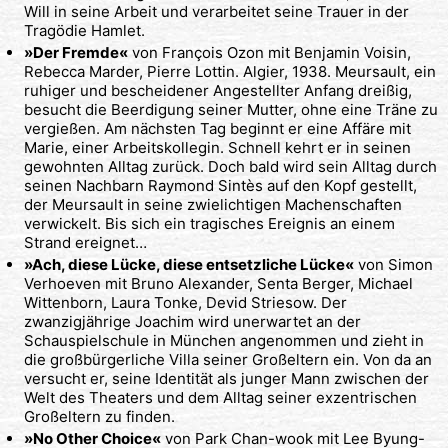
Will in seine Arbeit und verarbeitet seine Trauer in der
Tragödie Hamlet.
»Der Fremde«
von François Ozon mit Benjamin Voisin,
Rebecca Marder, Pierre Lottin. Algier, 1938. Meursault, ein
ruhiger und bescheidener Angestellter Anfang dreißig,
besucht die Beerdigung seiner Mutter, ohne eine Träne zu
vergießen. Am nächsten Tag beginnt er eine Affäre mit
Marie, einer Arbeitskollegin. Schnell kehrt er in seinen
gewohnten Alltag zurück. Doch bald wird sein Alltag durch
seinen Nachbarn Raymond Sintès auf den Kopf gestellt,
der Meursault in seine zwielichtigen Machenschaften
verwickelt. Bis sich ein tragisches Ereignis an einem
Strand ereignet…
»Ach, diese Lücke, diese entsetzliche Lücke«
von Simon
Verhoeven mit Bruno Alexander, Senta Berger, Michael
Wittenborn, Laura Tonke, Devid Striesow. Der
zwanzigjährige Joachim wird unerwartet an der
Schauspielschule in München angenommen und zieht in
die großbürgerliche Villa seiner Großeltern ein. Von da an
versucht er, seine Identität als junger Mann zwischen der
Welt des Theaters und dem Alltag seiner exzentrischen
Großeltern zu finden.
»No Other Choice«
von Park Chan-wook mit Lee Byung-