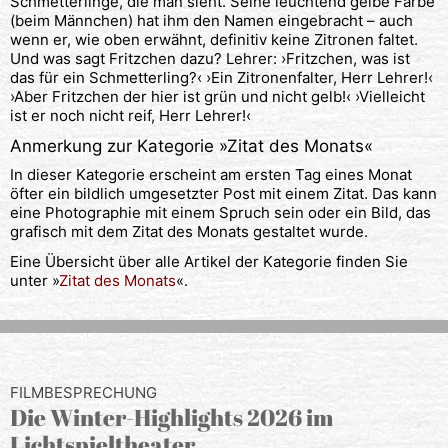
Schmetterlinge, die man sieht. Seine leuchtend gelbe Farbe
(beim Männchen) hat ihm den Namen eingebracht – auch
wenn er, wie oben erwähnt, definitiv keine Zitronen faltet.
Und was sagt Fritzchen dazu? Lehrer: ›Fritzchen, was ist
das für ein Schmetterling?‹ ›Ein Zitronenfalter, Herr Lehrer!‹
›Aber Fritzchen der hier ist grün und nicht gelb!‹ ›Vielleicht
ist er noch nicht reif, Herr Lehrer!‹
Anmerkung zur Kategorie »
Zitat des Monats
«
In dieser Kategorie erscheint am ersten Tag eines Monat
öfter ein bildlich umgesetzter Post mit einem Zitat. Das kann
eine Photographie mit einem Spruch sein oder ein Bild, das
grafisch mit dem Zitat des Monats gestaltet wurde.
Eine Übersicht über alle Artikel der Kategorie finden Sie
unter »
Zitat des Monats
«.
FILMBESPRECHUNG
Die Winter-Highlights 2026 im
Lichtspieltheater