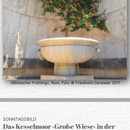
»Römischer Frühling«, Rom, Foto © Friedhelm Denkeler 2011
SONNTAGSBILD
Das Kesselmoor ›Große Wiese‹ in der