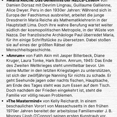
»Maria Reiche: Das Geheimnis der Nazca-Linien«
von
Damien Dorsaz mit Devrim Lingnau, Guillaume Gallienne,
Alice Dwyer. Peru in den 1930er Jahren: Während sich in
Europa der Faschismus ausbreitet, arbeitet die junge
Dresdnerin Maria Reiche als Mathematiklehrerin in der
Hauptstadt Lima. Doch ihre wahre Berufung wartet weiter
südlich der kosmopolitischen Metropole, in der Wüste von
Nazca. Der französische Archäologe Paul überredet Maria,
für ihn einige Schriftstücke zu übersetzen. Dabei stoßen
sie auf eines der größten Rätsel der
Menschheitsgeschichte.
»Amrum«
von Fatih Akin mit Jasper Billerbeck, Diane
Kruger, Laura Tonke, Hark Bohm. Amrum, 1945: Das Ende
des Zweiten Weltkrieges steht unmittelbar bevor. Um
seine Mutter in den letzten Kriegstagen zu unterstützen,
ist sich der zwölfjährige Nanning für nichts zu schade. Er
geht Seehunde jagen oder nachts fischen, Hauptsache,
am Ende des Tages steht was zum Essen auf dem Tisch.
Doch nachdem der Frieden eingekehrt ist, steht die
Familie vor völlig neuen Problemen.
»The Mastermind«
von Kelly Reichardt. In einem
beschaulichen Vorort von Massachusetts in den frühen
1970er Jahren bereitet der arbeitslose Familienvater J. B.
Mooney (Josh O’Connor) seinen ersten Kunstraub vor.