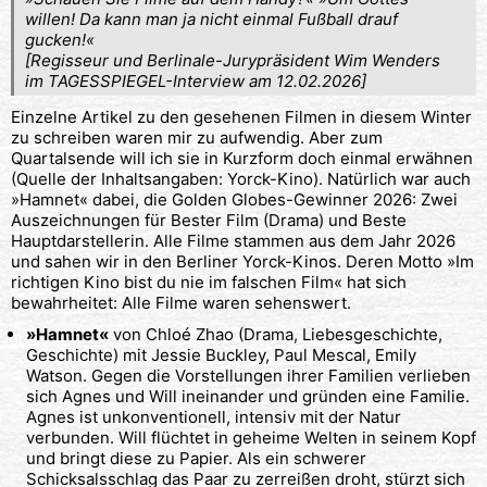
willen! Da kann man ja nicht einmal Fußball drauf
gucken!«
[Regisseur und Berlinale-Jurypräsident Wim Wenders
im TAGESSPIEGEL-Interview am 12.02.2026]
Einzelne Artikel zu den gesehenen Filmen in diesem Winter
zu schreiben waren mir zu aufwendig. Aber zum
Quartalsende will ich sie in Kurzform doch einmal erwähnen
(Quelle der Inhaltsangaben: Yorck-Kino). Natürlich war auch
»Hamnet« dabei, die Golden Globes-Gewinner 2026: Zwei
Auszeichnungen für Bester Film (Drama) und Beste
Hauptdarstellerin. Alle Filme stammen aus dem Jahr 2026
und sahen wir in den Berliner Yorck-Kinos. Deren Motto »Im
richtigen Kino bist du nie im falschen Film« hat sich
bewahrheitet: Alle Filme waren sehenswert.
»Hamnet«
von Chloé Zhao (Drama, Liebesgeschichte,
Geschichte) mit Jessie Buckley, Paul Mescal, Emily
Watson. Gegen die Vorstellungen ihrer Familien verlieben
sich Agnes und Will ineinander und gründen eine Familie.
Agnes ist unkonventionell, intensiv mit der Natur
verbunden. Will flüchtet in geheime Welten in seinem Kopf
und bringt diese zu Papier. Als ein schwerer
Schicksalsschlag das Paar zu zerreißen droht, stürzt sich