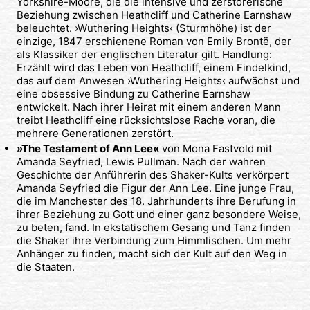
Yorkshire-Moore, die die intensive und zerstörerische
Beziehung zwischen Heathcliff und Catherine Earnshaw
beleuchtet. ›Wuthering Heights‹ (Sturmhöhe) ist der
einzige, 1847 erschienene Roman von Emily Brontë, der
als Klassiker der englischen Literatur gilt. Handlung:
Erzählt wird das Leben von Heathcliff, einem Findelkind,
das auf dem Anwesen ›Wuthering Heights‹ aufwächst und
eine obsessive Bindung zu Catherine Earnshaw
entwickelt. Nach ihrer Heirat mit einem anderen Mann
treibt Heathcliff eine rücksichtslose Rache voran, die
mehrere Generationen zerstört.
»The Testament of Ann Lee«
von Mona Fastvold mit
Amanda Seyfried, Lewis Pullman. Nach der wahren
Geschichte der Anführerin des Shaker-Kults verkörpert
Amanda Seyfried die Figur der Ann Lee. Eine junge Frau,
die im Manchester des 18. Jahrhunderts ihre Berufung in
ihrer Beziehung zu Gott und einer ganz besondere Weise,
zu beten, fand. In ekstatischem Gesang und Tanz finden
die Shaker ihre Verbindung zum Himmlischen. Um mehr
Anhänger zu finden, macht sich der Kult auf den Weg in
die Staaten.