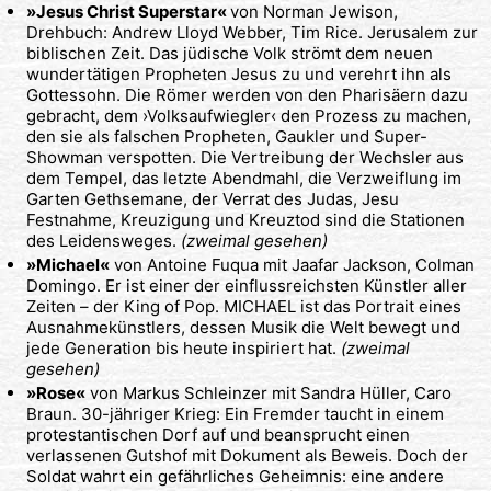
»Jesus Christ Superstar«
von Norman Jewison,
Drehbuch: Andrew Lloyd Webber, Tim Rice. Jerusalem zur
biblischen Zeit. Das jüdische Volk strömt dem neuen
wundertätigen Propheten Jesus zu und verehrt ihn als
Gottessohn. Die Römer werden von den Pharisäern dazu
gebracht, dem ›Volksaufwiegler‹ den Prozess zu machen,
den sie als falschen Propheten, Gaukler und Super-
Showman verspotten. Die Vertreibung der Wechsler aus
dem Tempel, das letzte Abendmahl, die Verzweiflung im
Garten Gethsemane, der Verrat des Judas, Jesu
Festnahme, Kreuzigung und Kreuztod sind die Stationen
des Leidensweges.
(zweimal gesehen)
»Michael«
von Antoine Fuqua mit Jaafar Jackson, Colman
Domingo. Er ist einer der einflussreichsten Künstler aller
Zeiten – der King of Pop. MICHAEL ist das Portrait eines
Ausnahmekünstlers, dessen Musik die Welt bewegt und
jede Generation bis heute inspiriert hat.
(zweimal
gesehen)
»Rose«
von Markus Schleinzer mit Sandra Hüller, Caro
Braun. 30-jähriger Krieg: Ein Fremder taucht in einem
protestantischen Dorf auf und beansprucht einen
verlassenen Gutshof mit Dokument als Beweis. Doch der
Soldat wahrt ein gefährliches Geheimnis: eine andere