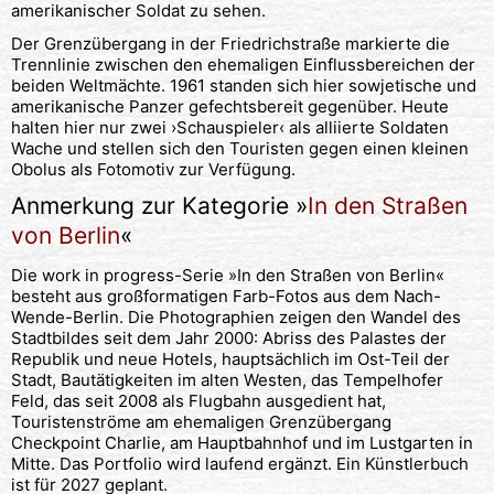
amerikanischer Soldat zu sehen.
Der Grenzübergang in der Friedrichstraße markierte die
Trennlinie zwischen den ehemaligen Einflussbereichen der
beiden Weltmächte. 1961 standen sich hier sowjetische und
amerikanische Panzer gefechtsbereit gegenüber. Heute
halten hier nur zwei ›Schauspieler‹ als alliierte Soldaten
Wache und stellen sich den Touristen gegen einen kleinen
Obolus als Fotomotiv zur Verfügung.
Anmerkung zur Kategorie »
In den Straßen
von Berlin
«
Die work in progress-Serie »In den Straßen von Berlin«
besteht aus großformatigen Farb-Fotos aus dem Nach-
Wende-Berlin. Die Photographien zeigen den Wandel des
Stadtbildes seit dem Jahr 2000: Abriss des Palastes der
Republik und neue Hotels, hauptsächlich im Ost-Teil der
Stadt, Bautätigkeiten im alten Westen, das Tempelhofer
Feld, das seit 2008 als Flugbahn ausgedient hat,
Touristenströme am ehemaligen Grenzübergang
Checkpoint Charlie, am Hauptbahnhof und im Lustgarten in
Mitte. Das Portfolio wird laufend ergänzt. Ein Künstlerbuch
ist für 2027 geplant.