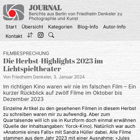
Zum
JOURNAL
Inhalt
Berichte aus Berlin von Friedhelm Denkeler zu
springen
Photographie und Kunst
Start
Übersicht
Kategorien
Blog-Info
Autor-Info
Kontakt
FILMBESPRECHUNG
Die Herbst-Highlights 2023 im
Lichtspieltheater
Von Friedhelm Denkeler,
3. Januar 2024
Im richtigen Kino waren wir nie im falschen Film – Ein
kurzer Rückblick auf zwölf Filme im Oktober bis
Dezember 2023
Einzelne Artikel zu den gesehenen Filmen in diesem Herbst
zu schreiben waren mir zu aufwendig. Aber zum
Quartalsende will ich sie in Kurzform doch einmal erwähnen
(Quelle der Inhaltsangaben: Yorck-Kino). Natürlich war auch
»Anatomie eines Falls« mit Sandra Hüller dabei. Alle Filme
stammen aus dem Jahr 2023 mit einer Ausnahme: »Jules