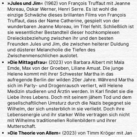
»Jules und Jim
« (1962) von François Truffaut mit Jeanne
Moreau, Oskar Werner, Henri Serre. Es ist wohl die
einzige Schwäche dieses brillanten Films von François
Truffaut, dass der Name Catherine, gespielt von der
wunderbaren Jeanne Moreau, im Titel fehlt. Schließlich ist
sie wesentlicher Bestandteil dieser hochkomplexen
Dreiecksbeziehung zwischen ihr und den besten
Freunden Jules und Jim, die zwischen heiterer Duldung
und düsterer Melancholie die Tiefen des
Zwischenmenschlichen auslotet.
»Die Mittagsfrau
« (2023) von Barbara Albert mit Mala
Emde, Max von der Groeben, Liliane Amuat. Die junge
Helene kommt mit ihrer Schwester Martha in das
aufregende Berlin der wilden 20er Jahre. Während Martha
sich im Party- und Drogenrausch verliert, will Helene
Medizin studieren und Ärztin werden. In Karl findet sie die
Liebe ihres Lebens. Doch mit seinem jähem Tod und dem
gesellschaftlichen Umsturz durch die Nazis begegnet sie
Wilhelm, der sich unsterblich in sie verliebt. Doch ihre
Lebensenergie und ihr starker Wille vertragen sich nicht
mit Wilhelms traditionellen Rollenbildern und ihrer
Mutterschaft.
»Die Theorie von Allem
« (2023) von Timm Kröger mit Jan