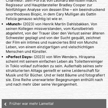
Charmeur: Sein Porträt von Leonard Bernstein macht
Regisseur und Hauptdarsteller Bradley Cooper zur
feinfühligen Analyse von dessen Ehe – ein beeindruckend
unorthodoxes Biopic, in dem Cary Mulligan als Gattin
Felicia genauso wichtig ist wie er.
»Munch
« (2023) von Henrik Martin Dahlsbakken. Von
seinen Kollegen missverstanden, vom Kunstbetrieb
abgelehnt, von der Trauer über den Verlust seiner älteren
Schwester geplagt und von der Sucht gequält, zeichnet
der Film ein intimes und nuanciertes Bild von Munchs
Leben, von einem einzigartigen und vielschichtigen
Menschen und Künstler.
»Perfect Days
« (2023) von Wim Wenders. Hirayama
scheint mit seinem einfachen Leben als Toilettenreiniger
in Tokio vollauf zufrieden zu sein. Außerhalb seines sehr
strukturierten Alltags genießt er seine Leidenschaft für
Musik und für Bücher. Und er liebt Bäume und fotografiert
sie. Eine Reihe unerwarteter Begegnungen enthüllt nach
und nach mehr über seine Vergangenheit.
Früher war mehr Lametta!