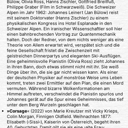
Bülow, Olivia Ross, Hanns Zischler, Gottfried Breitfuß,
Philippe Graber (Film in Schwarzweiß). Die Schweizer
Alpen im Jahr 1962: Johannes Leinert (Jan Bülow) reist
mit seinem Doktorvater (Hanns Zischler) zu einem
physikalischen Kongress ins Hotel Esplanade in den
Schweizer Alpen. Ein iranischer Wissenschaftler soll hier
einen bahnbrechenden Vortrag zur Quantenmechanik
halten. Doch der Redner, von dem nichts weniger als eine
Theorie von Allem erwartet wird, verspätet sich und die
feine Gesellschaft fristet die Zwischenzeit mit
geistreichen Dinnerpartys und eleganten Ski-Ausflügen.
Eine geheimnisvolle Pianistin (Olivia Ross) zieht Johannes
in ihren Bann, doch etwas stimmt nicht mit ihr. Sie weiß
Dinge über ihn, die sie gar nicht wissen kann. Als einer
der deutschen Physiker auf monströse Weise ums Leben
kommt, treten zwei Ermittler auf den Plan, die einen Mord
vermuten. Während bizarre Wolkenformationen am
Himmel auftreten, verschwindet die Pianistin spurlos und
Johannes gerät auf die Spur eines Geheimnisses, das tief
unter dem Berg Wurzeln geschlagen hat.
»Corsage
« (2022) von Marie Kreutzer mit Vicky Krieps,
Colin Morgan, Finnigen Oldfield. Weihnachten 1877:
Elisabeth (›Sissi‹), Kaiserin von Österreich, begeht ihren
40. Geburtstag. Damit gilt sie als eine ›alte Frau‹.