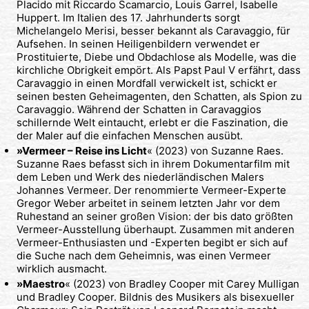
Placido mit Riccardo Scamarcio, Louis Garrel, Isabelle
Huppert. Im Italien des 17. Jahrhunderts sorgt
Michelangelo Merisi, besser bekannt als Caravaggio, für
Aufsehen. In seinen Heiligenbildern verwendet er
Prostituierte, Diebe und Obdachlose als Modelle, was die
kirchliche Obrigkeit empört. Als Papst Paul V erfährt, dass
Caravaggio in einen Mordfall verwickelt ist, schickt er
seinen besten Geheimagenten, den Schatten, als Spion zu
Caravaggio. Während der Schatten in Caravaggios
schillernde Welt eintaucht, erlebt er die Faszination, die
der Maler auf die einfachen Menschen ausübt.
»Vermeer – Reise ins Licht
« (2023) von Suzanne Raes.
Suzanne Raes befasst sich in ihrem Dokumentarfilm mit
dem Leben und Werk des niederländischen Malers
Johannes Vermeer. Der renommierte Vermeer-Experte
Gregor Weber arbeitet in seinem letzten Jahr vor dem
Ruhestand an seiner großen Vision: der bis dato größten
Vermeer-Ausstellung überhaupt. Zusammen mit anderen
Vermeer-Enthusiasten und -Experten begibt er sich auf
die Suche nach dem Geheimnis, was einen Vermeer
wirklich ausmacht.
»Maestro
« (2023) von Bradley Cooper mit Carey Mulligan
und Bradley Cooper. Bildnis des Musikers als bisexueller