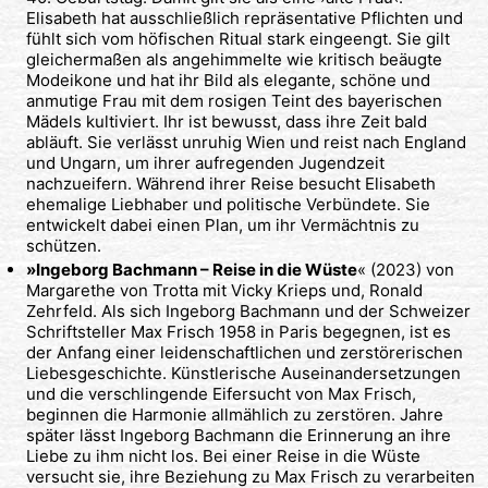
Elisabeth hat ausschließlich repräsentative Pflichten und
fühlt sich vom höfischen Ritual stark eingeengt. Sie gilt
gleichermaßen als angehimmelte wie kritisch beäugte
Modeikone und hat ihr Bild als elegante, schöne und
anmutige Frau mit dem rosigen Teint des bayerischen
Mädels kultiviert. Ihr ist bewusst, dass ihre Zeit bald
abläuft. Sie verlässt unruhig Wien und reist nach England
und Ungarn, um ihrer aufregenden Jugendzeit
nachzueifern. Während ihrer Reise besucht Elisabeth
ehemalige Liebhaber und politische Verbündete. Sie
entwickelt dabei einen Plan, um ihr Vermächtnis zu
schützen.
»Ingeborg Bachmann – Reise in die Wüste
« (2023) von
Margarethe von Trotta mit Vicky Krieps und, Ronald
Zehrfeld. Als sich Ingeborg Bachmann und der Schweizer
Schriftsteller Max Frisch 1958 in Paris begegnen, ist es
der Anfang einer leidenschaftlichen und zerstörerischen
Liebesgeschichte. Künstlerische Auseinandersetzungen
und die verschlingende Eifersucht von Max Frisch,
beginnen die Harmonie allmählich zu zerstören. Jahre
später lässt Ingeborg Bachmann die Erinnerung an ihre
Liebe zu ihm nicht los. Bei einer Reise in die Wüste
versucht sie, ihre Beziehung zu Max Frisch zu verarbeiten