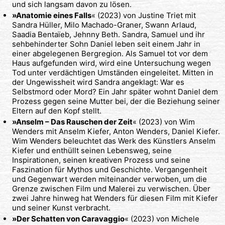
und sich langsam davon zu lösen.
»Anatomie eines Falls
« (2023) von Justine Triet mit
Sandra Hüller, Milo Machado-Graner, Swann Arlaud,
Saadia Bentaïeb, Jehnny Beth. Sandra, Samuel und ihr
sehbehinderter Sohn Daniel leben seit einem Jahr in
einer abgelegenen Bergregion. Als Samuel tot vor dem
Haus aufgefunden wird, wird eine Untersuchung wegen
Tod unter verdächtigen Umständen eingeleitet. Mitten in
der Ungewissheit wird Sandra angeklagt: War es
Selbstmord oder Mord? Ein Jahr später wohnt Daniel dem
Prozess gegen seine Mutter bei, der die Beziehung seiner
Eltern auf den Kopf stellt.
»Anselm – Das Rauschen der Zeit
« (2023) von Wim
Wenders mit Anselm Kiefer, Anton Wenders, Daniel Kiefer.
Wim Wenders beleuchtet das Werk des Künstlers Anselm
Kiefer und enthüllt seinen Lebensweg, seine
Inspirationen, seinen kreativen Prozess und seine
Faszination für Mythos und Geschichte. Vergangenheit
und Gegenwart werden miteinander verwoben, um die
Grenze zwischen Film und Malerei zu verwischen. Über
zwei Jahre hinweg hat Wenders für diesen Film mit Kiefer
und seiner Kunst verbracht.
»Der Schatten von Caravaggio
« (2023) von Michele