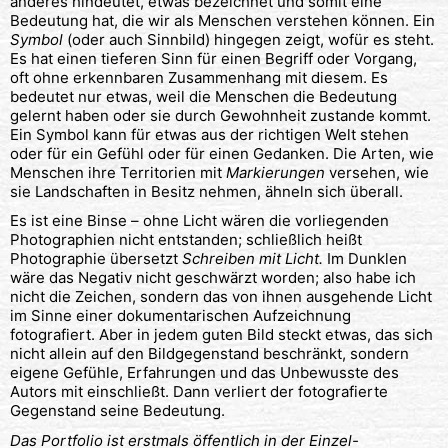
anderes hindeutet, etwas bezeichnet und somit eine
Bedeutung hat, die wir als Menschen verstehen können. Ein
Symbol
(oder auch Sinnbild) hingegen zeigt, wofür es steht.
Es hat einen tieferen Sinn für einen Begriff oder Vorgang,
oft ohne erkennbaren Zusammenhang mit diesem. Es
bedeutet nur etwas, weil die Menschen die Bedeutung
gelernt haben oder sie durch Gewohnheit zustande kommt.
Ein Symbol kann für etwas aus der richtigen Welt stehen
oder für ein Gefühl oder für einen Gedanken. Die Arten, wie
Menschen ihre Territorien mit
Markierungen
versehen, wie
sie Landschaften in Besitz nehmen, ähneln sich überall.
Es ist eine Binse – ohne Licht wären die vorliegenden
Photographien nicht entstanden; schließlich heißt
Photographie übersetzt
Schreiben mit Licht.
Im Dunklen
wäre das Negativ nicht geschwärzt worden; also habe ich
nicht die Zeichen, sondern das von ihnen ausgehende Licht
im Sinne einer dokumentarischen Aufzeichnung
fotografiert. Aber in jedem guten Bild steckt etwas, das sich
nicht allein auf den Bildgegenstand beschränkt, sondern
eigene Gefühle, Erfahrungen und das Unbewusste des
Autors mit einschließt. Dann verliert der fotografierte
Gegenstand seine Bedeutung.
Das Portfolio ist erstmals öffentlich in der Einzel-