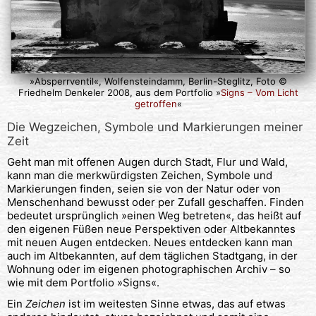
»Absperrventil«, Wolfensteindamm, Berlin-Steglitz, Foto ©
Friedhelm Denkeler 2008, aus dem Portfolio »
Signs – Vom Licht
getroffen
«
Die Wegzeichen, Symbole und Markierungen meiner
Zeit
Geht man mit offenen Augen durch Stadt, Flur und Wald,
kann man die merkwürdigsten Zeichen, Symbole und
Markierungen finden, seien sie von der Natur oder von
Menschenhand bewusst oder per Zufall geschaffen. Finden
bedeutet ursprünglich »einen Weg betreten«, das heißt auf
den eigenen Füßen neue Perspektiven oder Altbekanntes
mit neuen Augen entdecken. Neues entdecken kann man
auch im Altbekannten, auf dem täglichen Stadtgang, in der
Wohnung oder im eigenen photographischen Archiv – so
wie mit dem Portfolio »Signs«.
Ein
Zeichen
ist im weitesten Sinne etwas, das auf etwas