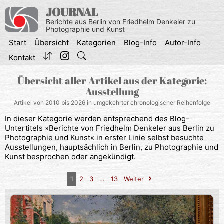
Zum
JOURNAL
Inhalt
Berichte aus Berlin von Friedhelm Denkeler zu
springen
Photographie und Kunst
Start
Übersicht
Kategorien
Blog-Info
Autor-Info
Kontakt
Übersicht aller Artikel aus der Kategorie:
Ausstellung
Artikel von 2010 bis 2026 in umgekehrter chronologischer Reihenfolge
In dieser Kategorie werden entsprechend des Blog-
Untertitels »Berichte von Friedhelm Denkeler aus Berlin zu
Photographie und Kunst« in erster Linie selbst besuchte
Ausstellungen, hauptsächlich in Berlin, zu Photographie und
Kunst besprochen oder angekündigt.
1
2
3
…
13
Weiter