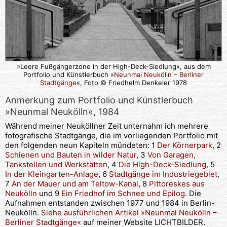
»Leere Fußgängerzone in der High-Deck-Siedlung«, aus dem
Portfolio und Künstlerbuch »
Neunmal Neukölln – Berliner
Stadtgänge
«, Foto © Friedhelm Denkeler 1978
Anmerkung zum Portfolio und Künstlerbuch
»Neunmal Neukölln«, 1984
Während meiner Neuköllner Zeit unternahm ich mehrere
fotografische Stadtgänge, die im vorliegenden Portfolio mit
den folgenden neun Kapiteln mündeten: 1
Der Körnerpark
, 2
Schienen und Bauten in wilder Natur
, 3
Von Garagen,
Tankstellen und Werkstätten
, 4
Die High-Deck-Siedlung
, 5
In der Kleingarten-Anlage
, 6
Stadtgänge im Industriegebiet
,
7
An der Mauer und am Teltow-Kanal
, 8
Pittoreskes aus
Neukölln
und 9
Ein Friedhof im Schnee und Epilog
. Die
Aufnahmen entstanden zwischen 1977 und 1984 in Berlin-
Neukölln.
Siehe ausführlichen Artikel »Neunmal Neukölln –
Berliner Stadtgänge«
auf meiner Website LICHTBILDER.