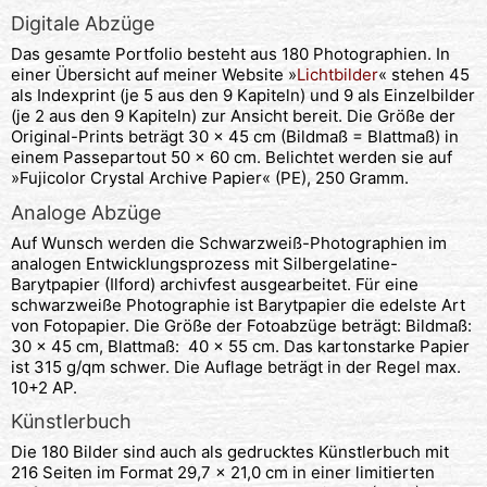
Digitale Abzüge
Das gesamte Portfolio besteht aus 180 Photographien. In
einer Übersicht auf meiner Website »
Lichtbilder
« stehen 45
als Indexprint (je 5 aus den 9 Kapiteln) und 9 als Einzelbilder
(je 2 aus den 9 Kapiteln) zur Ansicht bereit. Die Größe der
Original-Prints beträgt 30 x 45 cm (Bildmaß = Blattmaß) in
einem Passepartout 50 x 60 cm. Belichtet werden sie auf
»Fujicolor Crystal Archive Papier« (PE), 250 Gramm.
Analoge Abzüge
Auf Wunsch werden die Schwarzweiß-Photographien im
analogen Entwicklungsprozess mit Silbergelatine-
Barytpapier (Ilford) archivfest ausgearbeitet. Für eine
schwarzweiße Photographie ist Barytpapier die edelste Art
von Fotopapier. Die Größe der Fotoabzüge beträgt: Bildmaß:
30 x 45 cm, Blattmaß: 40 x 55 cm. Das kartonstarke Papier
ist 315 g/qm schwer. Die Auflage beträgt in der Regel max.
10+2 AP.
Künstlerbuch
Die 180 Bilder sind auch als gedrucktes Künstlerbuch mit
216 Seiten im Format 29,7 x 21,0 cm in einer limitierten