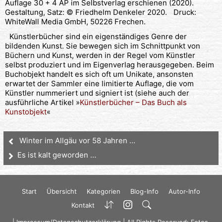
Auflage 30 + 4 AP im Selbstverlag erschienen (2020).
Gestaltung, Satz: © Friedhelm Denkeler 2020. Druck:
WhiteWall Media GmbH, 50226 Frechen.
Künstlerbücher sind ein eigenständiges Genre der
bildenden Kunst. Sie bewegen sich im Schnittpunkt von
Büchern und Kunst, werden in der Regel vom Künstler
selbst produziert und im Eigenverlag herausgegeben. Beim
Buchobjekt handelt es sich oft um Unikate, ansonsten
erwartet der Sammler eine limitierte Auflage, die vom
Künstler nummeriert und signiert ist (siehe auch der
ausführliche Artikel »
Künstlerbücher – Das Buch als
Kunstobjekt
«
Winter im Allgäu vor 58 Jahren …
Es ist kalt geworden …
Start
Übersicht
Kategorien
Blog-Info
Autor-Info
Kontakt
|
Impressum/Datenschutzerklärung
| All Rights Reserved: Fotos,