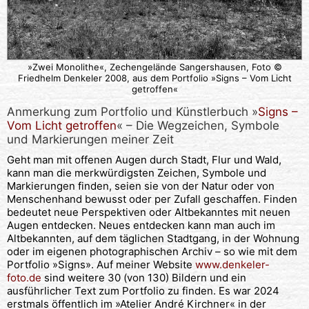
»Zwei Monolithe«, Zechengelände Sangershausen, Foto ©
Friedhelm Denkeler 2008, aus dem Portfolio »Signs – Vom Licht
getroffen«
Anmerkung zum Portfolio und Künstlerbuch »
Signs –
Vom Licht getroffen
« – Die Wegzeichen, Symbole
und Markierungen meiner Zeit
Geht man mit offenen Augen durch Stadt, Flur und Wald,
kann man die merkwürdigsten Zeichen, Symbole und
Markierungen finden, seien sie von der Natur oder von
Menschenhand bewusst oder per Zufall geschaffen. Finden
bedeutet neue Perspektiven oder Altbekanntes mit neuen
Augen entdecken. Neues entdecken kann man auch im
Altbekannten, auf dem täglichen Stadtgang, in der Wohnung
oder im eigenen photographischen Archiv – so wie mit dem
Portfolio »Signs». Auf meiner Website
www.denkeler-
foto.de
sind weitere 30 (von 130) Bildern und ein
ausführlicher Text zum Portfolio zu finden. Es war 2024
erstmals öffentlich im »Atelier André Kirchner« in der