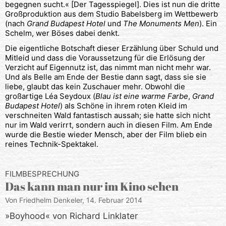
begegnen sucht.« [Der Tagesspiegel]. Dies ist nun die dritte
Großproduktion aus dem Studio Babelsberg im Wettbewerb
(nach
Grand Budapest Hotel
und
The Monuments Men
). Ein
Schelm, wer Böses dabei denkt.
Die eigentliche Botschaft dieser Erzählung über Schuld und
Mitleid und dass die Voraussetzung für die Erlösung der
Verzicht auf Eigennutz ist, das nimmt man nicht mehr war.
Und als Belle am Ende der Bestie dann sagt, dass sie sie
liebe, glaubt das kein Zuschauer mehr. Obwohl die
großartige Léa Seydoux (
Blau ist eine warme Farbe
,
Grand
Budapest Hotel
) als Schöne in ihrem roten Kleid im
verschneiten Wald fantastisch aussah; sie hatte sich nicht
nur im Wald verirrt, sondern auch in diesen Film. Am Ende
wurde die Bestie wieder Mensch, aber der Film blieb ein
reines Technik-Spektakel.
FILMBESPRECHUNG
Das kann man nur im Kino sehen
Von Friedhelm Denkeler,
14. Februar 2014
»Boyhood« von Richard Linklater