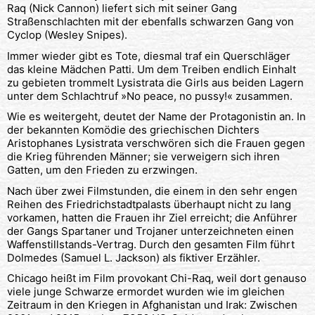
Raq (Nick Cannon) liefert sich mit seiner Gang
Straßenschlachten mit der ebenfalls schwarzen Gang von
Cyclop (Wesley Snipes).
Immer wieder gibt es Tote, diesmal traf ein Querschläger
das kleine Mädchen Patti. Um dem Treiben endlich Einhalt
zu gebieten trommelt Lysistrata die Girls aus beiden Lagern
unter dem Schlachtruf »No peace, no pussy!« zusammen.
Wie es weitergeht, deutet der Name der Protagonistin an. In
der bekannten Komödie des griechischen Dichters
Aristophanes Lysistrata verschwören sich die Frauen gegen
die Krieg führenden Männer; sie verweigern sich ihren
Gatten, um den Frieden zu erzwingen.
Nach über zwei Filmstunden, die einem in den sehr engen
Reihen des Friedrichstadtpalasts überhaupt nicht zu lang
vorkamen, hatten die Frauen ihr Ziel erreicht; die Anführer
der Gangs Spartaner und Trojaner unterzeichneten einen
Waffenstillstands-Vertrag. Durch den gesamten Film führt
Dolmedes (Samuel L. Jackson) als fiktiver Erzähler.
Chicago heißt im Film provokant Chi-Raq, weil dort genauso
viele junge Schwarze ermordet wurden wie im gleichen
Zeitraum in den Kriegen in Afghanistan und Irak: Zwischen