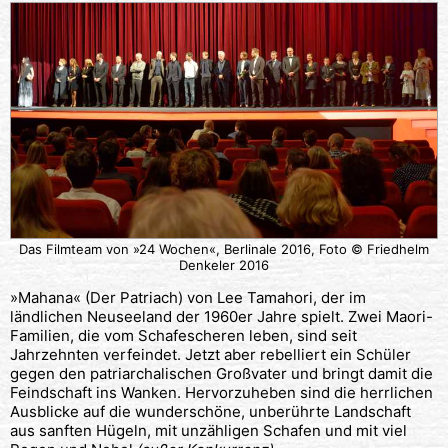
Das Filmteam von »24 Wochen«, Berlinale 2016, Foto © Friedhelm
Denkeler 2016
»Mahana« (Der Patriach) von Lee Tamahori, der im
ländlichen Neuseeland der 1960er Jahre spielt. Zwei Maori-
Familien, die vom Schafescheren leben, sind seit
Jahrzehnten verfeindet. Jetzt aber rebelliert ein Schüler
gegen den patriarchalischen Großvater und bringt damit die
Feindschaft ins Wanken. Hervorzuheben sind die herrlichen
Ausblicke auf die wunderschöne, unberührte Landschaft
aus sanften Hügeln, mit unzähligen Schafen und mit viel