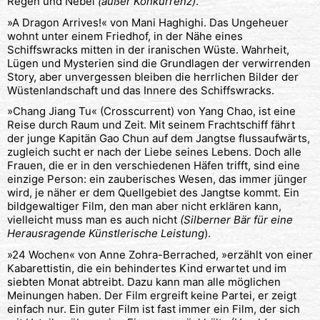
Regen und Nebel
(außer Konkurrenz)
.
»A Dragon Arrives!« von Mani Haghighi. Das Ungeheuer
wohnt unter einem Friedhof, in der Nähe eines
Schiffswracks mitten in der iranischen Wüste. Wahrheit,
Lügen und Mysterien sind die Grundlagen der verwirrenden
Story, aber unvergessen bleiben die herrlichen Bilder der
Wüstenlandschaft und das Innere des Schiffswracks.
»Chang Jiang Tu« (Crosscurrent) von Yang Chao, ist eine
Reise durch Raum und Zeit. Mit seinem Frachtschiff fährt
der junge Kapitän Gao Chun auf dem Jangtse flussaufwärts,
zugleich sucht er nach der Liebe seines Lebens. Doch alle
Frauen, die er in den verschiedenen Häfen trifft, sind eine
einzige Person: ein zauberisches Wesen, das immer jünger
wird, je näher er dem Quellgebiet des Jangtse kommt. Ein
bildgewaltiger Film, den man aber nicht erklären kann,
vielleicht muss man es auch nicht
(Silberner Bär für eine
Herausragende Künstlerische Leistung
).
»24 Wochen« von Anne Zohra-Berrached, »erzählt von einer
Kabarettistin, die ein behindertes Kind erwartet und im
siebten Monat abtreibt. Dazu kann man alle möglichen
Meinungen haben. Der Film ergreift keine Partei, er zeigt
einfach nur. Ein guter Film ist fast immer ein Film, der sich