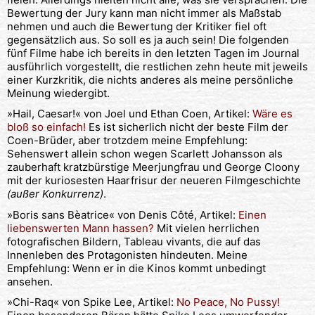
Bewertung der Jury kann man nicht immer als Maßstab
nehmen und auch die Bewertung der Kritiker fiel oft
gegensätzlich aus. So soll es ja auch sein! Die folgenden
fünf Filme habe ich bereits in den letzten Tagen im Journal
ausführlich vorgestellt, die restlichen zehn heute mit jeweils
einer Kurzkritik, die nichts anderes als meine persönliche
Meinung wiedergibt.
»Hail, Caesar!« von Joel und Ethan Coen, Artikel:
Wäre es
bloß so einfach!
Es ist sicherlich nicht der beste Film der
Coen-Brüder, aber trotzdem meine Empfehlung:
Sehenswert allein schon wegen Scarlett Johansson als
zauberhaft kratzbürstige Meerjungfrau und George Cloony
mit der kuriosesten Haarfrisur der neueren Filmgeschichte
(außer Konkurrenz)
.
»Boris sans Bèatrice« von Denis Côté, Artikel:
Einen
liebenswerten Mann hassen?
Mit vielen herrlichen
fotografischen Bildern, Tableau vivants, die auf das
Innenleben des Protagonisten hindeuten. Meine
Empfehlung: Wenn er in die Kinos kommt unbedingt
ansehen.
»Chi-Raq« von Spike Lee, Artikel:
No Peace, No Pussy!