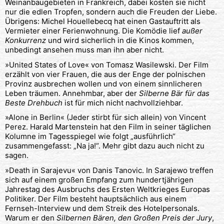
Weinanbaugebieten in Frankreich, dabei kosten sie nicht
nur die edlen Tropfen, sondern auch die Freuden der Liebe.
Übrigens: Michel Houellebecq hat einen Gastauftritt als
Vermieter einer Ferienwohnung. Die Komödie lief
außer
Konkurrenz
und wird sicherlich in die Kinos kommen,
unbedingt ansehen muss man ihn aber nicht.
»United States of Love« von Tomasz Wasilewski. Der Film
erzählt von vier Frauen, die aus der Enge der polnischen
Provinz ausbrechen wollen und von einem sinnlicheren
Leben träumen. Annehmbar, aber der
Silberne Bär für das
Beste Drehbuch
ist für mich nicht nachvollziehbar.
»Alone in Berlin« (Jeder stirbt für sich allein) von Vincent
Perez. Harald Martenstein hat den Film in seiner täglichen
Kolumne im Tagesspiegel wie folgt „ausführlich“
zusammengefasst: „Na ja!“. Mehr gibt dazu auch nicht zu
sagen.
»Death in Sarajevu« von Danis Tanovic. In Sarajewo treffen
sich auf einem großen Empfang zum hundertjährigen
Jahrestag des Ausbruchs des Ersten Weltkrieges Europas
Politiker. Der Film besteht hauptsächlich aus einem
Fernseh-Interview und dem Streik des Hotelpersonals.
Warum er den
Silbernen Bären, den Großen Preis der Jury
,