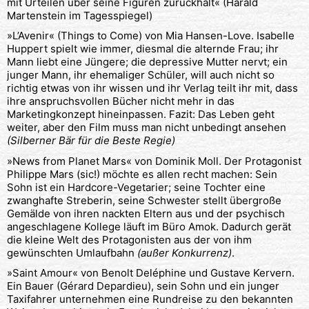
mit Urteilen über seine Figuren zurückhält« (Harald
Martenstein im Tagesspiegel)
»L’Avenir« (Things to Come) von Mia Hansen-Love. Isabelle
Huppert spielt wie immer, diesmal die alternde Frau; ihr
Mann liebt eine Jüngere; die depressive Mutter nervt; ein
junger Mann, ihr ehemaliger Schüler, will auch nicht so
richtig etwas von ihr wissen und ihr Verlag teilt ihr mit, dass
ihre anspruchsvollen Bücher nicht mehr in das
Marketingkonzept hineinpassen. Fazit: Das Leben geht
weiter, aber den Film muss man nicht unbedingt ansehen
(Silberner Bär für die Beste Regie)
»News from Planet Mars« von Dominik Moll. Der Protagonist
Philippe Mars (sic!) möchte es allen recht machen: Sein
Sohn ist ein Hardcore-Vegetarier; seine Tochter eine
zwanghafte Streberin, seine Schwester stellt übergroße
Gemälde von ihren nackten Eltern aus und der psychisch
angeschlagene Kollege läuft im Büro Amok. Dadurch gerät
die kleine Welt des Protagonisten aus der von ihm
gewünschten Umlaufbahn
(außer Konkurrenz)
.
»Saint Amour« von Benolt Deléphine und Gustave Kervern.
Ein Bauer (Gérard Depardieu), sein Sohn und ein junger
Taxifahrer unternehmen eine Rundreise zu den bekannten