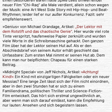
Einen besonderen Bären hätte Spike Lees umwerfender
neuer Film “Chi-Raq” alle Male verdient, allein schon wegen
der Musik: eine Art West Side Story mit Hip-Hop- und Beat-
Rhythmen; leider lief er nur
außer Konkurrenz
. Fazit: sehr
empfehlenswert.
»Genius« von Michael Grandage, Artikel:
„Der Lektor mit
dem Rotstift und das chaotische Genie“
. Hier wurde viel rote
Tinte verspritzt, haufenweise Papier zerknüllt und wurden
viele Worte in die Schreibmaschine gehackt. Den ganzen
Film über hat der Lektor seinen Hut auf. Als er den
Abschiedsbrief von seinem Autor erhält geschieht das
Unfassbare: Zum ersten Mal nimmt er seinen Hut ab. Dem
kann man nur beipflichten: Chapeau für einen starken
Beitrag.
»Midnight Special« von Jeff Nichols, Artikel:
»Achtung!
Kind!«
Ein Kind mit einzigartigen Fähigkeiten oder ein neuer
Messias? Eine lange Zeit lässt sich der Film nicht einordnen,
aber in den zwei Stunden hat er sich zu einem
Familiendrama, politischen Thriller und Science-Fiction-
Film entwickelt. Das hört sich erstmal ungewöhnlich an,
aber wenn man sich darauf einlässt, kann die Empfehlung
nur lauten: Ansehen und sich begeistern lassen.