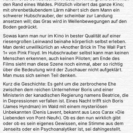
den Rand eines Waldes. Plötzlich vibriert das ganze Kino;
mit ohrenbetäubendem Lärm nähert sich dem Mann ein
schwerer Hubschrauber, der scheinbar zur Landung
ansetzen will; das Gras wird in Wellenbewegungen auf den
Boden gedrückt.
Sowas kann man nur im Kino in bester Qualität auf einer
riesengroßen Leinwand beinahe körperlich selbst erleben.
Man denkt unwillkürlich an »Another Brick In The Wall Part
1« von Pink Floyd. Im Hubschrauber selbst kann man keinen
Menschen erkennen, auch keinen Piloten; am Ende des
Films sieht man diese Szene noch einmal, aber so richtig
über die Bedeutung wird der Zuschauer nicht aufgeklärt.
Man muss sich seinen Teil denken.
Kurz die Geschichte: Es geht um die zerbrochene Ehe
zwischen dem reichen Unternehmer Boris und einer
Ministerin der kanadischen Regierung namens Beatrice, die
in Depressionen verfallen ist. Eines Nacht trifft sich Boris
(James Hyndman) im Wald mit einem mysteriösen
Unbekannten (Denis Lavent, bekannt aus Leos Carax »Die
Liebenden von Pont-Neuf«). Ob es den nun wirklich gibt
oder ob es sein eigenes Gewissen, eine Stimme aus dem
Jenseits oder ein Psychoanalytiker ist, sei dahingestellt.