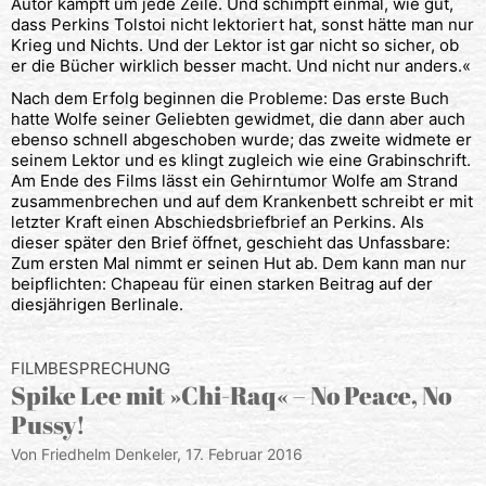
Autor kämpft um jede Zeile. Und schimpft einmal, wie gut,
dass Perkins Tolstoi nicht lektoriert hat, sonst hätte man nur
Krieg und Nichts. Und der Lektor ist gar nicht so sicher, ob
er die Bücher wirklich besser macht. Und nicht nur anders.«
Nach dem Erfolg beginnen die Probleme: Das erste Buch
hatte Wolfe seiner Geliebten gewidmet, die dann aber auch
ebenso schnell abgeschoben wurde; das zweite widmete er
seinem Lektor und es klingt zugleich wie eine Grabinschrift.
Am Ende des Films lässt ein Gehirntumor Wolfe am Strand
zusammenbrechen und auf dem Krankenbett schreibt er mit
letzter Kraft einen Abschiedsbriefbrief an Perkins. Als
dieser später den Brief öffnet, geschieht das Unfassbare:
Zum ersten Mal nimmt er seinen Hut ab. Dem kann man nur
beipflichten: Chapeau für einen starken Beitrag auf der
diesjährigen Berlinale.
FILMBESPRECHUNG
Spike Lee mit »Chi-Raq« – No Peace, No
Pussy!
Von Friedhelm Denkeler,
17. Februar 2016