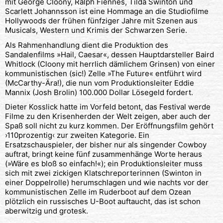
mit George Cloony, Ralph Fiennes, Tilda Swinton und
Scarlett Johannsson ist eine Hommage an die Studiofilme
Hollywoods der frühen fünfziger Jahre mit Szenen aus
Musicals, Western und Krimis der Schwarzen Serie.
Als Rahmenhandlung dient die Produktion des
Sandalenfilms »Hail, Caesar«, dessen Hauptdarsteller Baird
Whitlock (Cloony mit herrlich dämlichem Grinsen) von einer
kommunistischen (sic!) Zelle »The Future« entführt wird
(McCarthy-Ära!), die nun vom Produktionsleiter Eddie
Mannix (Josh Brolin) 100.000 Dollar Lösegeld fordert.
Dieter Kosslick hatte im Vorfeld betont, das Festival werde
Filme zu den Krisenherden der Welt zeigen, aber auch der
Spaß soll nicht zu kurz kommen. Der Eröffnungsfilm gehört
›110prozentig‹ zur zweiten Kategorie. Ein
Ersatzschauspieler, der bisher nur als singender Cowboy
auftrat, bringt keine fünf zusammenhänge Worte heraus
(»Wäre es bloß so einfach!«); ein Produktionsleiter muss
sich mit zwei zickigen Klatschreporterinnen (Swinton in
einer Doppelrolle) herumschlagen und wie nachts vor der
kommunistischen Zelle im Ruderboot auf dem Ozean
plötzlich ein russisches U-Boot auftaucht, das ist schon
aberwitzig und grotesk.