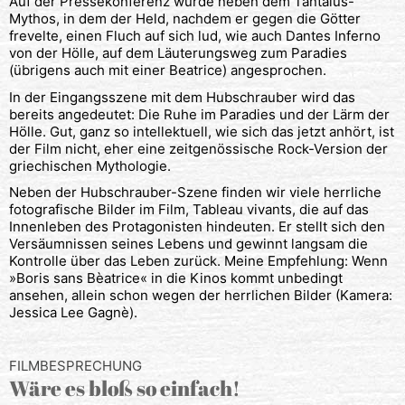
Auf der Pressekonferenz wurde neben dem Tantalus-
Mythos, in dem der Held, nachdem er gegen die Götter
frevelte, einen Fluch auf sich lud, wie auch Dantes Inferno
von der Hölle, auf dem Läuterungsweg zum Paradies
(übrigens auch mit einer Beatrice) angesprochen.
In der Eingangsszene mit dem Hubschrauber wird das
bereits angedeutet: Die Ruhe im Paradies und der Lärm der
Hölle. Gut, ganz so intellektuell, wie sich das jetzt anhört, ist
der Film nicht, eher eine zeitgenössische Rock-Version der
griechischen Mythologie.
Neben der Hubschrauber-Szene finden wir viele herrliche
fotografische Bilder im Film, Tableau vivants, die auf das
Innenleben des Protagonisten hindeuten. Er stellt sich den
Versäumnissen seines Lebens und gewinnt langsam die
Kontrolle über das Leben zurück. Meine Empfehlung: Wenn
»Boris sans Bèatrice« in die Kinos kommt unbedingt
ansehen, allein schon wegen der herrlichen Bilder (Kamera:
Jessica Lee Gagnè).
FILMBESPRECHUNG
Wäre es bloß so einfach!