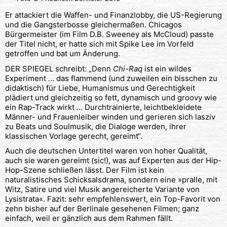
Er attackiert die Waffen- und Finanzlobby, die US-Regierung
und die Gangsterbosse gleichermaßen. Chicagos
Bürgermeister (im Film D.B. Sweeney als McCloud) passte
der Titel nicht, er hatte sich mit Spike Lee im Vorfeld
getroffen und bat um Änderung.
DER SPIEGEL schreibt: „Denn
Chi-Raq
ist ein wildes
Experiment … das flammend (und zuweilen ein bisschen zu
didaktisch) für Liebe, Humanismus und Gerechtigkeit
plädiert und gleichzeitig so fett, dynamisch und groovy wie
ein Rap-Track wirkt … Durchtrainierte, leichtbekleidete
Männer- und Frauenleiber winden und gerieren sich lasziv
zu Beats und Soulmusik, die Dialoge werden, ihrer
klassischen Vorlage gerecht, gereimt“.
Auch die deutschen Untertitel waren von hoher Qualität,
auch sie waren gereimt (sic!), was auf Experten aus der Hip-
Hop-Szene schließen lässt. Der Film ist kein
naturalistisches Schicksalsdrama, sondern eine »pralle, mit
Witz, Satire und viel Musik angereicherte Variante von
Lysistrata«. Fazit: sehr empfehlenswert, ein Top-Favorit von
zehn bisher auf der Berlinale gesehenen Filmen; ganz
einfach, weil er gänzlich aus dem Rahmen fällt.