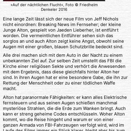
»Auf der nächtlichen Flucht«, Foto © Friedhelm
Denkeler 2016
Eine lange Zeit lässt sich der neue Film von Jeff Nichols
nicht einordnen: Breaking News im Fernseher; der kleine
Junge Alton, gespielt von Jaeden Lieberher, ist entführt
worden. Die vermeintlichen Entführer sehen sich das
sorglos an und auch Alton zeigt keine Angst, obwohl seine
Augen mit einer großen, blauen Schutzbrille bedeckt sind.
Alle drei machen sich mit dem Auto in der Nacht zu einem
unbekannten Ziel auf. Zur selben Zeit umstellt das FBI die
Kirche einer religiösen Sekte und verhört die Anwesenden
mit dem Ergebnis, dass diese gleichfalls hinter Alton her
sind. In ihren Augen hat er eine besondere Gabe, die ihn zur
Rettung der Menschheit oder zu einer tödlichen Waffe
macht.
Alton hat paranormale Fähigkeiten: er kann alles Elektrische
fernsteuern und aus seinen Augen schießen manchmal
mysteriöse Strahlen, die die Erde zum Wanken bringt. Auch
kann er streng geheime Codes entschlüsseln. Woher Alton
kommt, wo die Reise hingeht und warum er von einer
ganzen Armada von FBI-Fahrzeugen verfolgt wird, wird im
Laufe des Films immer ein Stück klarer, bleibt aber bis zum