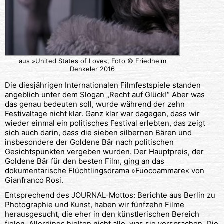
aus »United States of Love«, Foto © Friedhelm
Denkeler 2016
Die diesjährigen Internationalen Filmfestspiele standen
angeblich unter dem Slogan „Recht auf Glück!“ Aber was
das genau bedeuten soll, wurde während der zehn
Festivaltage nicht klar. Ganz klar war dagegen, dass wir
wieder einmal ein politisches Festival erlebten, das zeigt
sich auch darin, dass die sieben silbernen Bären und
insbesondere der Goldene Bär nach politischen
Gesichtspunkten vergeben wurden. Der Hauptpreis, der
Goldene Bär für den besten Film, ging an das
dokumentarische Flüchtlingsdrama »Fuocoammare« von
Gianfranco Rosi.
Entsprechend des JOURNAL-Mottos: Berichte aus Berlin zu
Photographie und Kunst, haben wir fünfzehn Filme
herausgesucht, die eher in den künstlerischen Bereich
fielen. Allerdings hielten nicht alle, was sie versprachen. Die