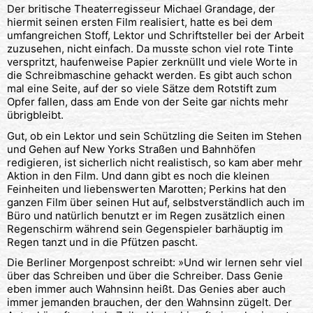
Der britische Theaterregisseur Michael Grandage, der
hiermit seinen ersten Film realisiert, hatte es bei dem
umfangreichen Stoff, Lektor und Schriftsteller bei der Arbeit
zuzusehen, nicht einfach. Da musste schon viel rote Tinte
verspritzt, haufenweise Papier zerknüllt und viele Worte in
die Schreibmaschine gehackt werden. Es gibt auch schon
mal eine Seite, auf der so viele Sätze dem Rotstift zum
Opfer fallen, dass am Ende von der Seite gar nichts mehr
übrigbleibt.
Gut, ob ein Lektor und sein Schützling die Seiten im Stehen
und Gehen auf New Yorks Straßen und Bahnhöfen
redigieren, ist sicherlich nicht realistisch, so kam aber mehr
Aktion in den Film. Und dann gibt es noch die kleinen
Feinheiten und liebenswerten Marotten; Perkins hat den
ganzen Film über seinen Hut auf, selbstverständlich auch im
Büro und natürlich benutzt er im Regen zusätzlich einen
Regenschirm während sein Gegenspieler barhäuptig im
Regen tanzt und in die Pfützen pascht.
Die Berliner Morgenpost schreibt: »Und wir lernen sehr viel
über das Schreiben und über die Schreiber. Dass Genie
eben immer auch Wahnsinn heißt. Das Genies aber auch
immer jemanden brauchen, der den Wahnsinn zügelt. Der