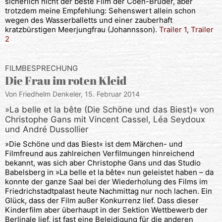
sicherlich nicht der beste Film der Coen-Brüder, aber
trotzdem meine Empfehlung: Sehenswert allein schon
wegen des Wasserballetts und einer zauberhaft
kratzbürstigen Meerjungfrau (Johannsson).
Trailer 1
,
Trailer
2
FILMBESPRECHUNG
Die Frau im roten Kleid
Von Friedhelm Denkeler,
15. Februar 2014
»La belle et la bête (Die Schöne und das Biest)« von
Christophe Gans mit Vincent Cassel, Léa Seydoux
und André Dussollier
»Die Schöne und das Biest« ist dem Märchen- und
Filmfreund aus zahlreichen Verfilmungen hinreichend
bekannt, was sich aber Christophe Gans und das Studio
Babelsberg in »La belle et la bête« nun geleistet haben – da
konnte der ganze Saal bei der Wiederholung des Films im
Friedrichstadtpalast heute Nachmittag nur noch lachen. Ein
Glück, dass der Film außer Konkurrenz lief. Dass dieser
Kinderfilm aber überhaupt in der Sektion Wettbewerb der
Berlinale lief, ist fast eine Beleidigung für die anderen