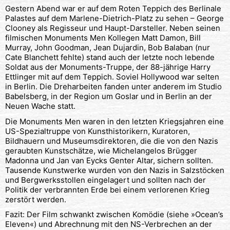
Gestern Abend war er auf dem Roten Teppich des Berlinale
Palastes auf dem Marlene-Dietrich-Platz zu sehen – George
Clooney als Regisseur und Haupt-Darsteller. Neben seinen
filmischen Monuments Men Kollegen Matt Damon, Bill
Murray, John Goodman, Jean Dujardin, Bob Balaban (nur
Cate Blanchett fehlte) stand auch der letzte noch lebende
Soldat aus der Monuments-Truppe, der 88-jährige Harry
Ettlinger mit auf dem Teppich. Soviel Hollywood war selten
in Berlin. Die Dreharbeiten fanden unter anderem im Studio
Babelsberg, in der Region um Goslar und in Berlin an der
Neuen Wache statt.
Die Monuments Men waren in den letzten Kriegsjahren eine
US-Spezialtruppe von Kunsthistorikern, Kuratoren,
Bildhauern und Museumsdirektoren, die die von den Nazis
geraubten Kunstschätze, wie Michelangelos Brügger
Madonna und Jan van Eycks Genter Altar, sichern sollten.
Tausende Kunstwerke wurden von den Nazis in Salzstöcken
und Bergwerksstollen eingelagert und sollten nach der
Politik der verbrannten Erde bei einem verlorenen Krieg
zerstört werden.
Fazit: Der Film schwankt zwischen Komödie (siehe »Ocean’s
Eleven«) und Abrechnung mit den NS-Verbrechen an der