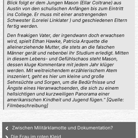
Blick folgt er dem Jungen Mason (Ellar Coltrane) aus
Austin von den schulischen Anfängen bis zum Eintritt
ins College. Er muss mit einer anstrengenden
Schwester (Lorelei Linklater ) und geschiedenen Eltern
fertig werden.
Den freakigen Vater, der irgendwann doch erwachsen
wird, spielt Ethan Hawke, Patricia Arquette die
alleinerziehende Mutter, die stets an die falschen
Männer gerät und nebenbei ihr Studium erledigt. Mitten
in diesem Lebens- und Gefühlschaos steht Mason,
dessen kluge Kommentare mit jedem Jahr klüger
werden. Mit weitreichendem erzählerischem Atem
inszeniert, geht es hier um kleine und große
Sehnsüchte und Sorgen, um die Bedürfnisse und
Ängste eines Heranwachsenden, die sich zu einem
hellsichtigen und kurzweiligen Panorama einer
amerikanischen Kindheit und Jugend fügen.“
[Quelle:
Filmbeschreibung]
Zwischen Militärklamotte und Dokumentation?
Die Frau im roten Kleid