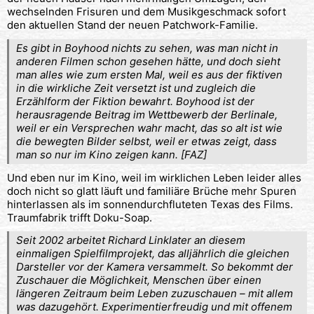
wechselnden Frisuren und dem Musikgeschmack sofort
den aktuellen Stand der neuen Patchwork-Familie.
Es gibt in Boyhood nichts zu sehen, was man nicht in
anderen Filmen schon gesehen hätte, und doch sieht
man alles wie zum ersten Mal, weil es aus der fiktiven
in die wirkliche Zeit versetzt ist und zugleich die
Erzählform der Fiktion bewahrt. Boyhood ist der
herausragende Beitrag im Wettbewerb der Berlinale,
weil er ein Versprechen wahr macht, das so alt ist wie
die bewegten Bilder selbst, weil er etwas zeigt, dass
man so nur im Kino zeigen kann. [FAZ]
Und eben nur im Kino, weil im wirklichen Leben leider alles
doch nicht so glatt läuft und familiäre Brüche mehr Spuren
hinterlassen als im sonnendurchfluteten Texas des Films.
Traumfabrik trifft Doku-Soap.
Seit 2002 arbeitet Richard Linklater an diesem
einmaligen Spielfilmprojekt, das alljährlich die gleichen
Darsteller vor der Kamera versammelt. So bekommt der
Zuschauer die Möglichkeit, Menschen über einen
längeren Zeitraum beim Leben zuzuschauen – mit allem
was dazugehört. Experimentierfreudig und mit offenem