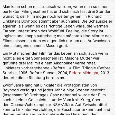
Man kann schon misstrauisch werden, wenn man so einen
perfekten Film gesehen hat und sich nach fast drei Stunden
wünscht, der Film möge noch weiter gehen. In Richard
Linklaters Boyhood stimmt aber auch alles: Die Schauspieler
agieren, als wenn es das richtige Leben wäre, die warmen
Farben unterstützen das Wohlfühl-Feeling, die Story ist
logisch und knapp aufgebaut; man möchte keine Minute des
Films missen, in dem es eigentlich nur um das Aufwachsen
eines Jungens namens Mason geht.
Ein Mut machender Film für das Leben an sich, auch wenn
nicht alles eitel Sonnenschein ist. Masons Mutter war
gefühlte drei Mal mit einem Alkoholiker verheiratet.
Linklaters vorhergehende »Before …«-Film-Trilogie (Before
Sunrise, 1995, Before Sunset, 2004,
Before Midnight
, 2013)
deutete diese Richtung bereits an.
Zwölf Jahre lang hat Linklater die Protagonisten von
Boyhood verfolgt und jedes Jahr einige Szenen gedreht
(insgesamt 39 Drehtage). Ganz nebenbei wurde der Film
auch zu einer Geschichtsstunde: Vom Irak-Krieg, über
den Obama-Wahlkampf zur NSA-Affäre. Auf Zwischentitel
konnte Linklater verzichten; der Zuschauer erkennt anhand
der neuen Häuser nach mehrmaligen Umzügen, den