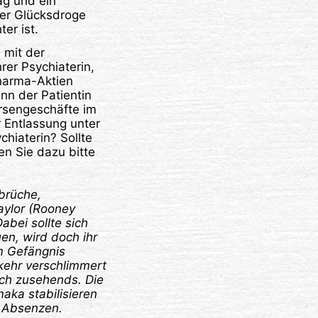
ag und ein
der Glücksdroge
er ist.
 mit der
rer Psychiaterin,
harma-Aktien
nn der Patientin
rsengeschäfte im
 Entlassung unter
hiaterin? Sollte
en Sie dazu bitte
brüche,
aylor (Rooney
abei sollte sich
uen, wird doch ihr
m Gefängnis
kehr verschlimmert
ch zusehends. Die
ka stabilisieren
n Absenzen.