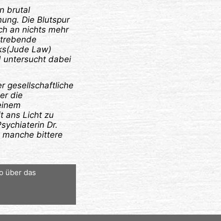
n brutal
ung. Die Blutspur
ich an nichts mehr
strebende
nks(Jude Law)
d untersucht dabei
 gesellschaftliche
er die
 einem
 ans Licht zu
sychiaterin Dr.
o manche bittere
o über das