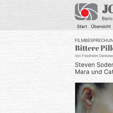
Zum
J
Inhalt
springen
Beri
Start
Übersicht
FILMBESPRECHU
Bittere Pi
Von Friedhelm Denkele
Steven Soder
Mara und Cat