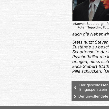
»Steven Soderbergh, R
Roten Teppich«, Fot
auch die Nebenwir
Stets nutzt Steven
Zustände zu beschre
Schattenseite der 
Psychothriller di
bringen, muss sich
Erica Siebert (Ca
Pille
schlucken.
[Qu
Der geschlossene
Eingesperrtsein
Der unvollendete 