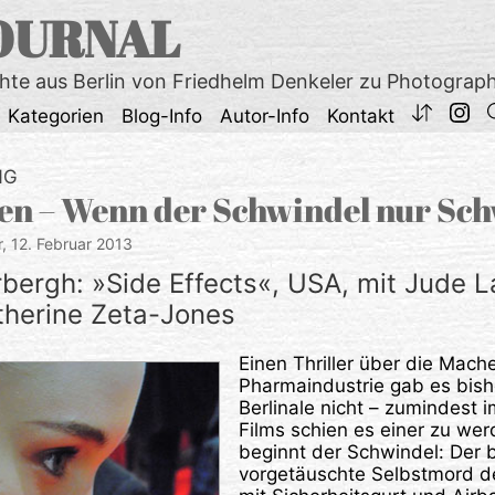
OURNAL
chte aus Berlin von Friedhelm Denkeler zu Photograp
Kategorien
Blog-Info
Autor-Info
Kontakt
NG
llen – Wenn der Schwindel nur Sch
r,
12. Februar 2013
bergh: »Side Effects«, USA, mit Jude 
herine Zeta-Jones
Einen Thriller über die Mach
Pharmaindustrie gab es bish
Berlinale nicht – zumindest i
Films schien es einer zu we
beginnt der Schwindel: Der 
vorgetäuschte Selbstmord d