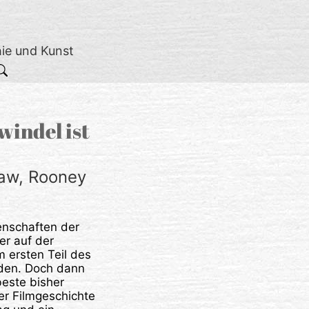
hie und Kunst
windel ist
Law, Rooney
enschaften der
er auf der
m ersten Teil des
rden. Doch dann
beste bisher
er Filmgeschichte