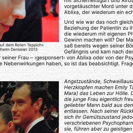
mit Sicherheitsgurt und Airb
vorgetäuschter Mord unter 
Ablixa, der wiederum ein echt
Und wie war das noch gleich
Beziehung der Patientin zu ih
die wiederum mit eigenen P
Gewinn machen will? Der Ma
uf dem Roten Teppich«
saß bereits wegen seiner Bö
dhelm Denkeler 2013
Gefängnis und kam nach der
einer Frau – ›gesponsert‹ von Ablixa oder von der Psyc
e Nebenwirkungen haben, so ist das beabsichtigt. Frag
Angstzustände, Schweißaus
Herzklopfen machen Emily T
Mara) das Leben zur Hölle. D
die junge Frau eigentlich fre
geliebter Mann bald aus de
entlassen. Nach seiner Rück
sich ihr Gemütszustand jedo
verschriebenen Psychopharma
sie, führen aber zu geistige