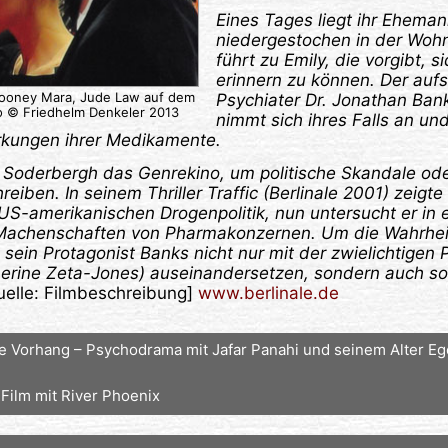
Eines Tages liegt ihr Eheman
niedergestochen in der Wohn
führt zu Emily, die vorgibt, s
erinnern zu können. Der auf
ooney Mara, Jude Law auf dem
Psychiater Dr. Jonathan Ba
o © Friedhelm Denkeler 2013
nimmt sich ihres Falls an un
kungen ihrer Medikamente.
 Soderbergh das Genrekino, um politische Skandale oder
iben. In seinem Thriller Traffic (Berlinale 2001) zeigte 
US-amerikanischen Drogenpolitik, nun untersucht er in
e Machenschaften von Pharmakonzernen. Um die Wahrheit
 sein Protagonist Banks nicht nur mit der zwielichtigen P
therine Zeta-Jones) auseinandersetzen, sondern auch s
elle: Filmbeschreibung]
www.berlinale.de
 Vorhang – Psychodrama mit Jafar Panahi und seinem Alter Eg
Film mit River Phoenix