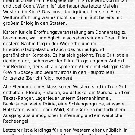
Internationalen Filmfestspiele Berlin »True Grit« von Ehtan
und Joel Coen. Wann lief überhaupt das letzte Mal ein
Western im Kino? Das muss Jagdgründe her sein. Eine
Welturaufführung war es nicht, der Film läuft bereits mit
großem Erfolg in den Staaten.
Karten für die Eröffnungsveranstaltung am Donnerstag zu
bekommen, war unmöglich, also sahen wir den Coen-Film
gestern Nachmittag in der Wiederholung im
Friedrichstadtpalast und auch das nur aufgrund
persönlicher Kontakte. Es hat sich gelohnt. True Grit ist ein
richtig guter, sehenswerter Film. Ein gelungener Auftakt
zur Berlinale, der sich am späteren Abend mit »Margin Call«
(Kevin Spacey und Jeremy Irons in den Hauptrollen)
fortsetzte (Bericht folgt morgen).
Alle Elemente eines klassischen Western sind in True Grit
enthalten: Pferde, Pistolen, Goldstücke, ein Marshal und ein
Texas-Ranger, Lagerfeuer unterm Sternenhimmel,
Bankräuber, weite Prärie, eine Schlangengrube, einsame
Holzkaten, winterlicher Wald, Schießereien mit tödlichem
Ausgang aus unmöglicher Entfernung und ein weiblicher
Racheengel.
Letzterer ist allerdings für einen Western eher unüblich. In