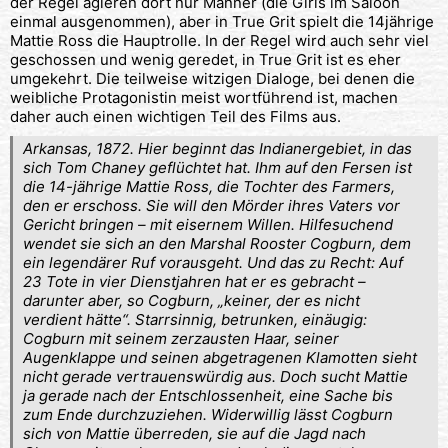
der Regel agieren dort nur Männer (die Girls im Saloon
einmal ausgenommen), aber in True Grit spielt die 14jährige
Mattie Ross die Hauptrolle. In der Regel wird auch sehr viel
geschossen und wenig geredet, in True Grit ist es eher
umgekehrt. Die teilweise witzigen Dialoge, bei denen die
weibliche Protagonistin meist wortführend ist, machen
daher auch einen wichtigen Teil des Films aus.
Arkansas, 1872. Hier beginnt das Indianergebiet, in das
sich Tom Chaney geflüchtet hat. Ihm auf den Fersen ist
die 14-jährige Mattie Ross, die Tochter des Farmers,
den er erschoss. Sie will den Mörder ihres Vaters vor
Gericht bringen – mit eisernem Willen. Hilfesuchend
wendet sie sich an den Marshal Rooster Cogburn, dem
ein legendärer Ruf vorausgeht. Und das zu Recht: Auf
23 Tote in vier Dienstjahren hat er es gebracht –
darunter aber, so Cogburn, „keiner, der es nicht
verdient hätte“.
Starrsinnig, betrunken, einäugig:
Cogburn mit seinem zerzausten Haar, seiner
Augenklappe und seinen abgetragenen Klamotten sieht
nicht gerade vertrauenswürdig aus. Doch sucht Mattie
ja gerade nach der Entschlossenheit, eine Sache bis
zum Ende durchzuziehen. Widerwillig lässt Cogburn
sich von Mattie überreden, sie auf die Jagd nach