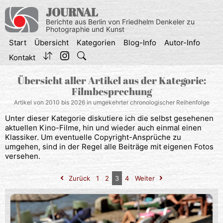
Zum
JOURNAL
Inhalt
Berichte aus Berlin von Friedhelm Denkeler zu
springen
Photographie und Kunst
Start
Übersicht
Kategorien
Blog-Info
Autor-Info
Kontakt
Übersicht aller Artikel aus der Kategorie:
Filmbesprechung
Artikel von 2010 bis 2026 in umgekehrter chronologischer Reihenfolge
Unter dieser Kategorie diskutiere ich die selbst gesehenen
aktuellen Kino-Filme, hin und wieder auch einmal einen
Klassiker. Um eventuelle Copyright-Ansprüche zu
umgehen, sind in der Regel alle Beiträge mit eigenen Fotos
versehen.
Zurück
1
2
3
4
Weiter