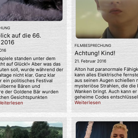
CHUNG
lick auf die 66.
, 2016
FILMBESPRECHUNG
2016
Achtung! Kind!
tspiele standen unter dem
21. Februar 2016
ht auf Glück!« Aber was das
Alton hat paranormale Fähigk
ten soll, wurde während der
kann alles Elektrische ferns
ltage nicht klar. Ganz klar
aus seinen Augen schießen
r ein politisches Festival
mysteriöse Strahlen, die die
 silberne Bären und
Wanken bringt. Auch kann er
re der Goldene Bär wurden
geheime Codes entschlüssel
schen Gesichtspunkten
Weiterlesen
eiterlesen