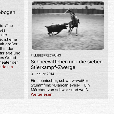
zebogen
ie »The
Wes
 der
, ist eine
mit großer
t in der
tkriege und
FILMBESPRECHUNG
des Grand
Schneewittchen und die sieben
heater der
erlesen
Stierkampf-Zwerge
3. Januar 2014
Ein spanischer, schwarz-weißer
Stummfilm: »Blancanieves« – Ein
Märchen von schwarz und weiß.
Weiterlesen