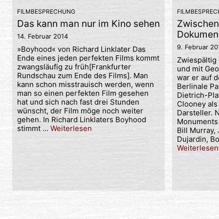
FILMBESPRECHUNG
FILMBESPRE
Das kann man nur im Kino sehen
Zwischen 
Dokument
14. Februar 2014
9. Februar 20
»Boyhood« von Richard Linklater Das
Ende eines jeden perfekten Films kommt
Zwiespälti
zwangsläufig zu früh[Frankfurter
und mit Ge
Rundschau zum Ende des Films]. Man
war er auf 
kann schon misstrauisch werden, wenn
Berlinale P
man so einen perfekten Film gesehen
Dietrich-Pl
hat und sich nach fast drei Stunden
Clooney als
wünscht, der Film möge noch weiter
Darsteller.
gehen. In Richard Linklaters Boyhood
Monuments 
stimmt ...
Weiterlesen
Bill Murray
Dujardin, Bo
Weiterlesen