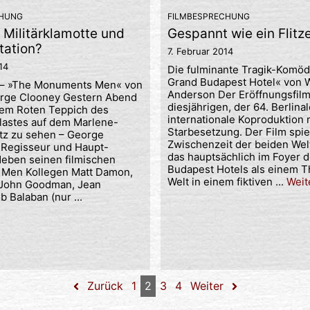
CHUNG
FILMBESPRECHUNG
Militärklamotte und
Gespannt wie ein Flit
ation?
7. Februar 2014
14
Die fulminante Tragik-Komöd
Grand Budapest Hotel« von 
g – »The Monuments Men« von
Anderson Der Eröffnungsfilm
orge Clooney Gestern Abend
diesjährigen, der 64. Berlinale
dem Roten Teppich des
internationale Koproduktion 
alastes auf dem Marlene-
Starbesetzung. Der Film spiel
atz zu sehen – George
Zwischenzeit der beiden Wel
 Regisseur und Haupt-
das hauptsächlich im Foyer 
 Neben seinen filmischen
Budapest Hotels als einem T
Men Kollegen Matt Damon,
Welt in einem fiktiven ...
Weit
, John Goodman, Jean
b Balaban (nur ...
Zurück
1
2
3
4
Weiter