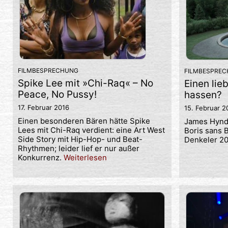
FILMBESPRECHUNG
FILMBESPRE
Spike Lee mit »Chi-Raq« – No
Einen li
Peace, No Pussy!
hassen?
17. Februar 2016
15. Februar 2
Einen besonderen Bären hätte Spike
James Hyndm
Lees mit Chi-Raq verdient: eine Art West
Boris sans 
Side Story mit Hip-Hop- und Beat-
Denkeler 2
Rhythmen; leider lief er nur außer
Konkurrenz.
Weiterlesen