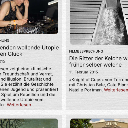
CHUNG
 enden wollende Utopie
FILMBESPRECHUNG
en Glück
Die Ritter der Kelche 
015
früher selber welche
sen zeigt eine »filmische
11. Februar 2015
r Freundschaft und Verrat,
nd Illusion, Brutalität und
»Knight of Cups« von Terren
. Sie erzählt die Geschichte
mit Christian Bale, Cate Blan
renen Jugend und präsentiert
Natalie Portman.
Weiterlese
n Spiel um Rebellion und die
 wollende Utopie vom
ck«.
Weiterlesen