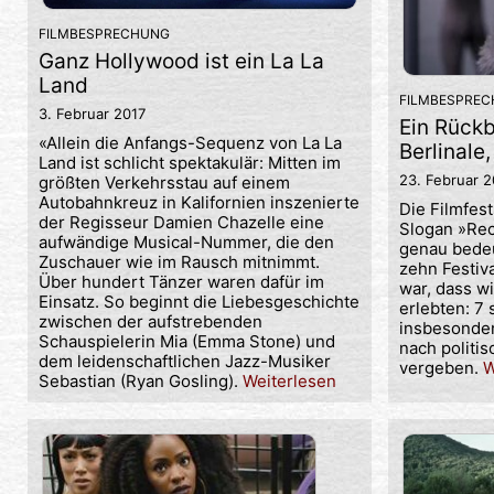
FILMBESPRECHUNG
Ganz Hollywood ist ein La La
Land
FILMBESPRE
3. Februar 2017
Ein Rückb
«Allein die Anfangs-Sequenz von La La
Berlinale
Land ist schlicht spektakulär: Mitten im
23. Februar 
größten Verkehrsstau auf einem
Autobahnkreuz in Kalifornien inszenierte
Die Filmfes
der Regisseur Damien Chazelle eine
Slogan »Rec
aufwändige Musical-Nummer, die den
genau bedeu
Zuschauer wie im Rausch mitnimmt.
zehn Festiva
Über hundert Tänzer waren dafür im
war, dass wi
Einsatz. So beginnt die Liebesgeschichte
erlebten: 7
zwischen der aufstrebenden
insbesonde
Schauspielerin Mia (Emma Stone) und
nach politi
dem leidenschaftlichen Jazz-Musiker
vergeben.
W
Sebastian (Ryan Gosling).
Weiterlesen