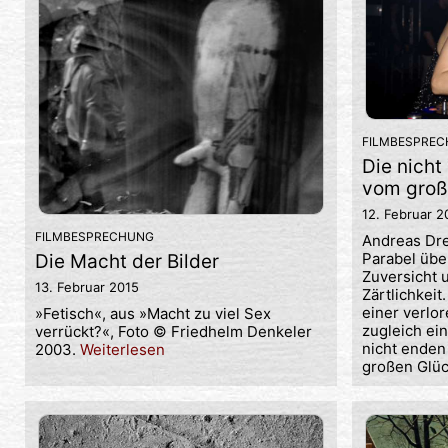
FILMBESPRE
Die nicht
vom groß
12. Februar 2
FILMBESPRECHUNG
Andreas Dre
Parabel übe
Die Macht der Bilder
Zuversicht u
13. Februar 2015
Zärtlichkeit
einer verlo
»Fetisch«, aus »Macht zu viel Sex
zugleich ei
verrückt?«, Foto © Friedhelm Denkeler
nicht enden
2003.
Weiterlesen
großen Glü