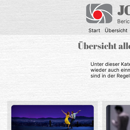
Zum
J
Inhalt
springen
Beri
Start
Übersicht
Übersicht al
Unter dieser Kat
wieder auch ein
sind in der Regel