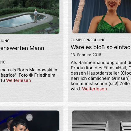
FILMBESPRECHUNG
CHUNG
Wäre es bloß so einfac
ebenswerten Mann
13. Februar 2016
016
Als Rahmenhandlung dient d
Produktion des Films »Hail, 
an als Boris Malinowski in:
dessen Hauptdarsteller (Clo
Bèatrice", Foto © Friedhelm
herrlich dämlichem Grinsen) 
016
Weiterlesen
kommunistischen (sic!) Zelle
wird.
Weiterlesen