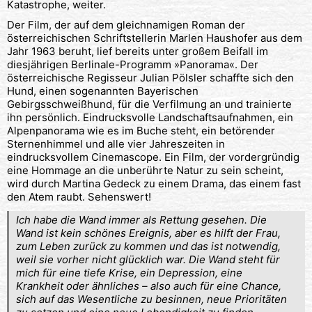
Katastrophe, weiter.
Der Film, der auf dem gleichnamigen Roman der
österreichischen Schriftstellerin Marlen Haushofer aus dem
Jahr 1963 beruht, lief bereits unter großem Beifall im
diesjährigen Berlinale-Programm »Panorama«. Der
österreichische Regisseur Julian Pölsler schaffte sich den
Hund, einen sogenannten Bayerischen
Gebirgsschweißhund, für die Verfilmung an und trainierte
ihn persönlich. Eindrucksvolle Landschaftsaufnahmen, ein
Alpenpanorama wie es im Buche steht, ein betörender
Sternenhimmel und alle vier Jahreszeiten in
eindrucksvollem Cinemascope. Ein Film, der vordergründig
eine Hommage an die unberührte Natur zu sein scheint,
wird durch Martina Gedeck zu einem Drama, das einem fast
den Atem raubt. Sehenswert!
Ich habe die Wand immer als Rettung gesehen. Die
Wand ist kein schönes Ereignis, aber es hilft der Frau,
zum Leben zurück zu kommen und das ist notwendig,
weil sie vorher nicht glücklich war. Die Wand steht für
mich für eine tiefe Krise, ein Depression, eine
Krankheit oder ähnliches – also auch für eine Chance,
sich auf das Wesentliche zu besinnen, neue Prioritäten