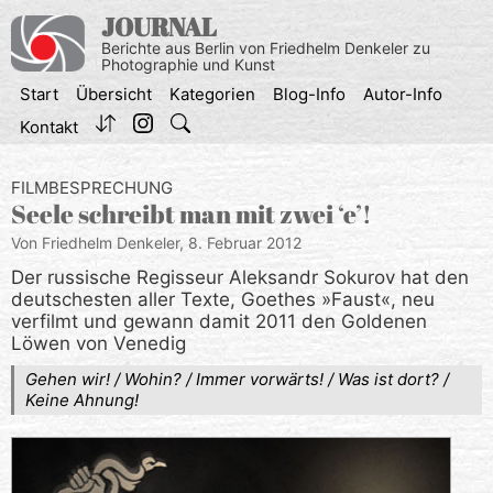
Zum
JOURNAL
Inhalt
Berichte aus Berlin von Friedhelm Denkeler zu
springen
Photographie und Kunst
Start
Übersicht
Kategorien
Blog-Info
Autor-Info
Kontakt
FILMBESPRECHUNG
Seele schreibt man mit zwei ‘e’!
Von Friedhelm Denkeler,
8. Februar 2012
Der russische Regisseur Aleksandr Sokurov hat den
deutschesten aller Texte, Goethes »Faust«, neu
verfilmt und gewann damit 2011 den Goldenen
Löwen von Venedig
Gehen wir! / Wohin? / Immer vorwärts! / Was ist dort? /
Keine Ahnung!