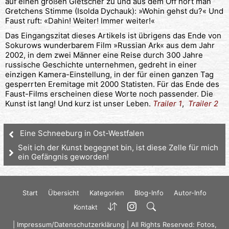
auf einen großen Gletscher zu und aus dem Off hört man
Gretchens Stimme (Isolda Dychauk): »Wohin gehst du?« Und
Faust ruft: «Dahin! Weiter! Immer weiter!«
Das Eingangszitat dieses Artikels ist übrigens das Ende von
Sokurows wunderbarem Film »Russian Ark« aus dem Jahr
2002, in dem zwei Männer eine Reise durch 300 Jahre
russische Geschichte unternehmen, gedreht in einer
einzigen Kamera-Einstellung, in der für einen ganzen Tag
gesperrten Eremitage mit 2000 Statisten. Für das Ende des
Faust-Films erscheinen diese Worte noch passender. Die
Kunst ist lang! Und kurz ist unser Leben.
Trailer 1
,
Trailer 2
Eine Schneeburg in Ost-Westfalen
Seit ich der Kunst begegnet bin, ist diese Zelle für mich
ein Gefängnis geworden!
Start
Übersicht
Kategorien
Blog-Info
Autor-Info
Kontakt
|
Impressum/Datenschutzerklärung
| All Rights Reserved: Fotos,