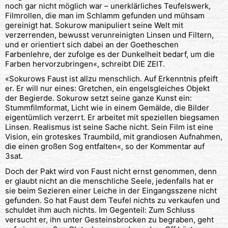
noch gar nicht möglich war – unerklärliches Teufelswerk,
Filmrollen, die man im Schlamm gefunden und mühsam
gereinigt hat. Sokurow manipuliert seine Welt mit
verzerrenden, bewusst verunreinigten Linsen und Filtern,
und er orientiert sich dabei an der Goetheschen
Farbenlehre, der zufolge es der Dunkelheit bedarf, um die
Farben hervorzubringen«, schreibt DIE ZEIT.
«Sokurows Faust ist allzu menschlich. Auf Erkenntnis pfeift
er. Er will nur eines: Gretchen, ein engelsgleiches Objekt
der Begierde. Sokurow setzt seine ganze Kunst ein:
Stummfilmformat, Licht wie in einem Gemälde, die Bilder
eigentümlich verzerrt. Er arbeitet mit speziellen biegsamen
Linsen. Realismus ist seine Sache nicht. Sein Film ist eine
Vision, ein groteskes Traumbild, mit grandiosen Aufnahmen,
die einen großen Sog entfalten«, so der Kommentar auf
3sat.
Doch der Pakt wird von Faust nicht ernst genommen, denn
er glaubt nicht an die menschliche Seele, jedenfalls hat er
sie beim Sezieren einer Leiche in der Eingangsszene nicht
gefunden. So hat Faust dem Teufel nichts zu verkaufen und
schuldet ihm auch nichts. Im Gegenteil: Zum Schluss
versucht er, ihn unter Gesteinsbrocken zu begraben, geht