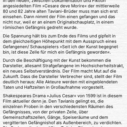
In den neuen, zwischen Dokumentation und Fiktion
angesiedelten Film »Cesare deve Morire« der mittlerweile
80 und 82 Jahre alten Taviani-Brüder muss man sich erst
einsehen. Dann nimmt der Film einen gefangen und das
nicht nur, weil er an einem Originalschauplatz, in einem
römischen Gefängnis gedreht wurde.
Die Spannung hält bis zum Ende des Films und gipfelt in
dem gleichzeitigen Höhepunkt mit dem Ausspruch eines
Gefangenen/ Schauspielers »Seit ich der Kunst begegnet
bin, ist diese Zelle für mich ein Gefängnis geworden«.
Durch die Beschäftigung mit der Kunst bekommen die
Darsteller, allesamt Strafgefangene im Hochsicherheitstrakt,
ein neues Selbstverständnis. Der Film macht Mut auf die
Zukunft. Dass die Darsteller Verbrecher sind, stellt der Film
deutlich heraus: Alle Akteure werden mit eingeblendeten
Taten und Haftzeiten in Großaufnahme vorgestellt.
Shakespeares Drama »Julius Cesar« von 1599 ist in diesem
Film aktueller denn je. Den Tavianis gelingt es, die
einzelnen Proben in den verschiedensten Räumen des
Gefängnisses, von der privaten Zelle, über
Gemeinschaftszellen, Gänge, Speiseräume und dem
vergitterten Gefängnishof als Außenbereich, zu verdichten.