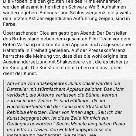
Die Proben, die den größten Teil des Films einnehmen,
werden allesamt in herrlichen Schwarz-Weiß-Aufnahmen
wiedergegeben. Anfangs- und Schlusssequenz, die jeweils
den letzten Akt der eigentlichen Aufführung zeigen, sind in
Farbe.
Überraschender Clou am gestrigen Abend: Der Darsteller
des Brutus stand neben dem gesamten Film-Team vor dem
Roten Vorhang und konnte den Applaus nach abgesessener
Haftstrafe in Freiheit genießen. Auf der Pressekonferenz
herrschte die Meinung vor, dass dies die wohl originellste
Auseinandersetzung mit Shakespeare sei, die es bisher je
im Kino gab. Die Kunst dient dem Leben und das Leben
dient der Kunst.
Am Ende von Shakespeares Julius Cäsar werden die
Darsteller mit stürmischem Applaus belohnt. Das Licht
verlöscht, die Akteure verlassen die Bühne, kehren
zurück in ihre Zellen: Es sind Häftlinge, die im
Hochsicherheitstrakt der römischen Strafanstalt
Rebibbia einsitzen. Einer von ihnen sagt: „Seit ich der
Kunst begegnet bin, ist diese Zelle für mich ein
Gefängnis geworden.“ Sechs Monate lang haben Paolo
und Vittorio Taviani den Entstehungsprozess der
Inszenierung beobachtet. Sie zeigen, wie