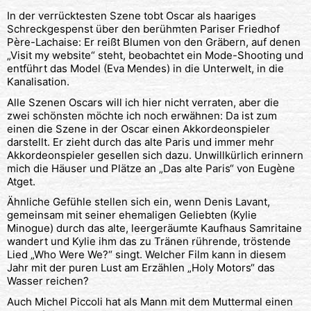
In der verrücktesten Szene tobt Oscar als haariges
Schreckgespenst über den berühmten Pariser Friedhof
Père-Lachaise: Er reißt Blumen von den Gräbern, auf denen
„Visit my website“ steht, beobachtet ein Mode-Shooting und
entführt das Model (Eva Mendes) in die Unterwelt, in die
Kanalisation.
Alle Szenen Oscars will ich hier nicht verraten, aber die
zwei schönsten möchte ich noch erwähnen: Da ist zum
einen die Szene in der Oscar einen Akkordeonspieler
darstellt. Er zieht durch das alte Paris und immer mehr
Akkordeonspieler gesellen sich dazu. Unwillkürlich erinnern
mich die Häuser und Plätze an „Das alte Paris“ von Eugène
Atget.
Ähnliche Gefühle stellen sich ein, wenn Denis Lavant,
gemeinsam mit seiner ehemaligen Geliebten (Kylie
Minogue) durch das alte, leergeräumte Kaufhaus Samritaine
wandert und Kylie ihm das zu Tränen rührende, tröstende
Lied „Who Were We?“ singt. Welcher Film kann in diesem
Jahr mit der puren Lust am Erzählen „Holy Motors“ das
Wasser reichen?
Auch Michel Piccoli hat als Mann mit dem Muttermal einen