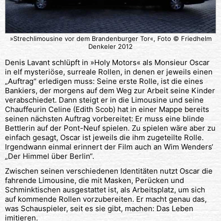
»Strechlimousine vor dem Brandenburger Tor«, Foto © Friedhelm
Denkeler 2012
Denis Lavant schlüpft in »Holy Motors« als Monsieur Oscar
in elf mysteriöse, surreale Rollen, in denen er jeweils einen
„Auftrag“ erledigen muss: Seine erste Rolle, ist die eines
Bankiers, der morgens auf dem Weg zur Arbeit seine Kinder
verabschiedet. Dann steigt er in die Limousine und seine
Chauffeurin Celine (Edith Scob) hat in einer Mappe bereits
seinen nächsten Auftrag vorbereitet: Er muss eine blinde
Bettlerin auf der Pont-Neuf spielen. Zu spielen wäre aber zu
einfach gesagt, Oscar ist jeweils die ihm zugeteilte Rolle.
Irgendwann einmal erinnert der Film auch an Wim Wenders‘
„Der Himmel über Berlin“.
Zwischen seinen verschiedenen Identitäten nutzt Oscar die
fahrende Limousine, die mit Masken, Perücken und
Schminktischen ausgestattet ist, als Arbeitsplatz, um sich
auf kommende Rollen vorzubereiten. Er macht genau das,
was Schauspieler, seit es sie gibt, machen: Das Leben
imitieren.