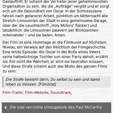
Gastauftritt: Er scheint der Vertreter jener geheimnisvollen
Organisation zu sein, die die „Aufträge“ vergibt und er sorgt
sich um die Gesundheit von Oscar. In der Schlussszene
fahren nach getanerer Arbeit, pünktlich um Mitternacht alle
Stretch-Limousinen der Stadt in eine gemeinsame Garage,
über der die Leuchtschrift „Holy Motors“ flackert und
tatsächlich: die Limousinen palavern per Blinkzeichen
miteinander – und sie beten. Amen.
Der Film ist eine Hommage an die Filmkunst auf höchstem
Niveau, ein Verweis auf den Reichtum der Filmgeschichte.
Eine letzte Episode: Als Oscar in der Rolle eines Vaters
seine halbwüchsige Tochter von einer Party abholt, erzählt
sie ihm nicht die Wahrheit; er wird sie bestrafen müssen.
Und diese Strafe scheint auch das Motto des ganzen Films
zu sein:
Die Strafe besteht darin, Du selbst zu sein und damit
leben zu müssen. [Filmzitat]
Film-Trailer
,
Film-Website
,
Soundtrack
,
Die total verrückte Umzugskiste des Paul McCarthy