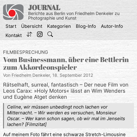
Zum
JOURNAL
Inhalt
Berichte aus Berlin von Friedhelm Denkeler zu
springen
Photographie und Kunst
Start
Übersicht
Kategorien
Blog-Info
Autor-Info
Kontakt
FILMBESPRECHUNG
Vom Businessmann, über eine Bettlerin
zum Akkordeonspieler
Von Friedhelm Denkeler,
18. September 2012
Rätselhaft, surreal, fantastisch – Der neue Film von
Leos Carax: »Holy Motors« lässt an Wim Wenders
und Eugène Atget denken
Celine, wir müssen unbedingt noch lachen vor
Mitternacht. – Wir werden es versuchen, Monsieur
Oscar. – Wer kann schon sagen, ob wir mal im Jenseits
lachen? [Filmzitat]
Auf meinem Foto fährt eine schwarze Stretch-Limousine