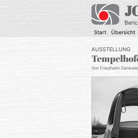
Zum
J
Inhalt
springen
Beri
Start
Übersicht
AUSSTELLUNG
Tempelhofe
Von Friedhelm Denkele