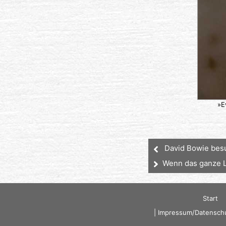
»E
David Bowie bes
Wenn das ganze L
Start
|
Impressum/Datenschu