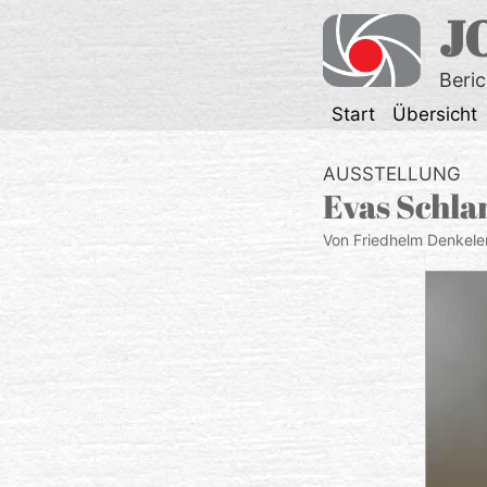
Zum
J
Inhalt
springen
Beri
Start
Übersicht
AUSSTELLUNG
Evas Schla
Von Friedhelm Denkele