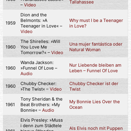
Tallahassee
–
Vide
o
Dion and the
Belmonts: »A
Why must I be a Teenager
1959
Teenager in Love« –
in Love?
Video
The Shirelles: »Will
Una mujer fantástica oder
1960
You Love Me
Natural Woman
Tomorrow?« –
Video
Wanda Jackson:
Nur Liebende bleiben am
1960
»Funnel Of Love –
Leben – Funnel Of Love
Audio
Chubby Checker:
Chubby Checker ist der
1960
»The Twist« –
Video
Twist
Tony Sheridan & the
My Bonnie Lies Over the
1961
Beat Brothers: »My
Ocean
Bonnie« –
Audio
Elvis Presley: »Muss
i denn zum Städtele
Als Elvis noch mit Puppen