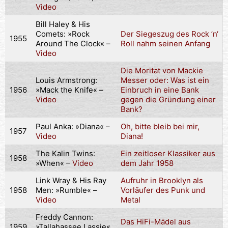
Video
Bill Haley & His
Comets: »Rock
Der Siegeszug des Rock ’n‘
1955
Around The Clock« –
Roll nahm seinen Anfang
Video
Die Moritat von Mackie
Louis Armstrong:
Messer oder: Was ist ein
1956
»Mack the Knife« –
Einbruch in eine Bank
Video
gegen die Gründung einer
Bank?
Paul Anka: »Diana« –
Oh, bitte bleib bei mir,
1957
Video
Diana!
The Kalin Twins:
Ein zeitloser Klassiker aus
1958
»When« –
Video
dem Jahr 1958
Link Wray & His Ray
Aufruhr in Brooklyn als
1958
Men: »Rumble« –
Vorläufer des Punk und
Video
Metal
Freddy Cannon:
Das HiFi-Mädel aus
1959
»Tallahassee Lassie«