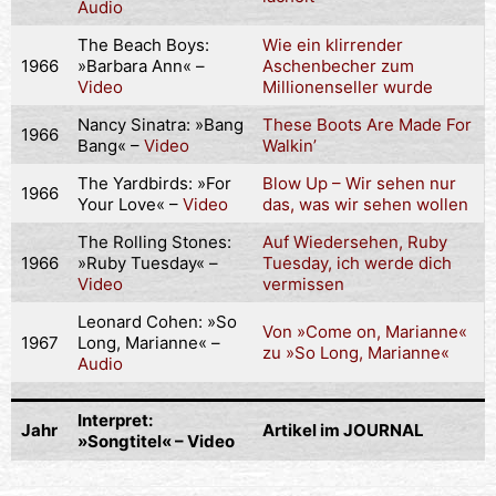
Audio
The Beach Boys:
Wie ein klirrender
1966
»Barbara Ann« –
Aschenbecher zum
Video
Millionenseller wurde
Nancy Sinatra: »Bang
These Boots Are Made For
1966
Bang« –
Video
Walkin’
The Yardbirds: »For
Blow Up – Wir sehen nur
1966
Your Love« –
Video
das, was wir sehen wollen
The Rolling Stones:
Auf Wiedersehen, Ruby
1966
»Ruby Tuesday« –
Tuesday, ich werde dich
Video
vermissen
Leonard Cohen: »So
Von »Come on, Marianne«
1967
Long, Marianne« –
zu »So Long, Marianne«
Audio
Interpret:
Jahr
Artikel im JOURNAL
»Songtitel« – Video