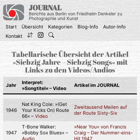
Zum
JOURNAL
Inhalt
Berichte aus Berlin von Friedhelm Denkeler zu
springen
Photographie und Kunst
Start
Übersicht
Kategorien
Blog-Info
Autor-Info
Kontakt
Tabellarische Übersicht der Artikel
»Siebzig Jahre – Siebzig Songs« mit
Links zu den Videos/Audios
Interpret:
Jahr
Artikel im JOURNAL
»Songtitel«
– Video
Nat King Cole: »(Get
Zweitausend Meilen auf
1946
Your Kicks On) Route
der Route Sixty-Six
66« –
Video
T-Bone Walker:
»Near You« von Francis
1947
»Bobby Sox Blues« –
Craig – Der Nummer-eins-
Audio
Hit 1947