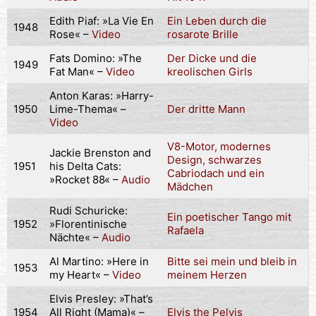
Edith Piaf: »La Vie En
Ein Leben durch die
1948
Rose« –
Video
rosarote Brille
Fats Domino: »The
Der Dicke und die
1949
Fat Man« –
Video
kreolischen Girls
Anton Karas: »Harry-
1950
Lime-Thema« –
Der dritte Mann
Video
V8-Motor, modernes
Jackie Brenston and
Design, schwarzes
1951
his Delta Cats:
Cabriodach und ein
»Rocket 88« –
Audio
Mädchen
Rudi Schuricke:
Ein poetischer Tango mit
1952
»Florentinische
Rafaela
Nächte« –
Audio
Al Martino: »Here in
Bitte sei mein und bleib in
1953
my Heart« –
Video
meinem Herzen
Elvis Presley: »That’s
1954
All Right (Mama)« –
Elvis the Pelvis