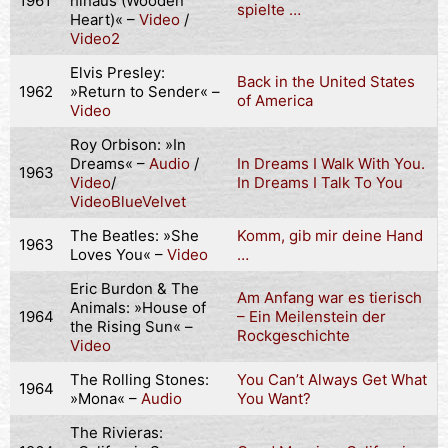
1961
hinaus (Wooden
spielte …
Heart)« –
Vi
d
eo
/
Video2
Elvis Presley:
Back in the United States
1962
»Return to Sender« –
of America
Video
Roy Orbison: »In
Dreams« –
Audio
/
In Dreams I Walk With You.
1963
Video
/
In Dreams I Talk To You
VideoBlueVelvet
The Beatles: »She
Komm, gib mir deine Hand
1963
Loves You« –
Video
…
Eric Burdon & The
Am Anfang war es tierisch
Animals: »House of
1964
– Ein Meilenstein der
the Rising Sun« –
Rockgeschichte
Video
The Rolling Stones:
You Can’t Always Get What
1964
»Mona« –
Audio
You Want?
The Rivieras: