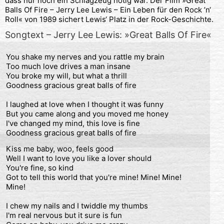
dass nur noch ein Schlagzeug nötig war. Der Film »Great
Balls Of Fire – Jerry Lee Lewis – Ein Leben für den Rock ’n‘
Roll« von 1989 sichert Lewis‘ Platz in der Rock-Geschichte.
Songtext – Jerry Lee Lewis: »Great Balls Of Fire«
You shake my nerves and you rattle my brain

Too much love drives a man insane

You broke my will, but what a thrill

Goodness gracious great balls of fire

I laughed at love when I thought it was funny

But you came along and you moved me honey

I've changed my mind, this love is fine

Goodness gracious great balls of fire
Kiss me baby, woo, feels good

Well I want to love you like a lover should

You're fine, so kind

Got to tell this world that you're mine! Mine! Mine! 
Mine!

I chew my nails and I twiddle my thumbs

I'm real nervous but it sure is fun
