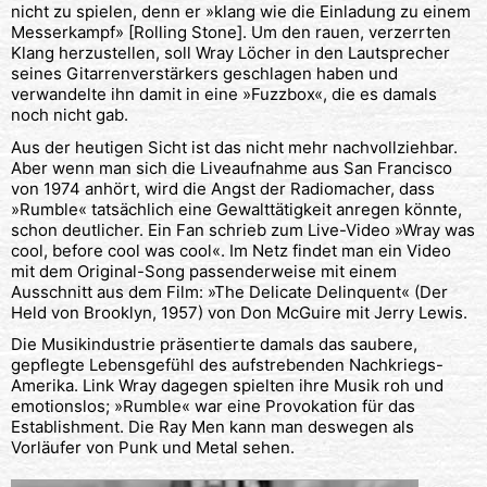
nicht zu spielen, denn er »klang wie die Einladung zu einem
Messerkampf» [Rolling Stone]. Um den rauen, verzerrten
Klang herzustellen, soll Wray Löcher in den Lautsprecher
seines Gitarrenverstärkers geschlagen haben und
verwandelte ihn damit in eine »Fuzzbox«, die es damals
noch nicht gab.
Aus der heutigen Sicht ist das nicht mehr nachvollziehbar.
Aber wenn man sich die Liveaufnahme aus San Francisco
von 1974 anhört, wird die Angst der Radiomacher, dass
»Rumble« tatsächlich eine Gewalttätigkeit anregen könnte,
schon deutlicher. Ein Fan schrieb zum Live-Video »Wray was
cool, before cool was cool«. Im Netz findet man ein Video
mit dem Original-Song passenderweise mit einem
Ausschnitt aus dem Film: »The Delicate Delinquent« (Der
Held von Brooklyn, 1957) von Don McGuire mit Jerry Lewis.
Die Musikindustrie präsentierte damals das saubere,
gepflegte Lebensgefühl des aufstrebenden Nachkriegs-
Amerika. Link Wray dagegen spielten ihre Musik roh und
emotionslos; »Rumble« war eine Provokation für das
Establishment. Die Ray Men kann man deswegen als
Vorläufer von Punk und Metal sehen.