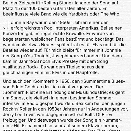
Bei der Zeitschrift »Rolling Stone« landete der Song auf
Platz 45 der 100 besten Gitarristen aller Zeiten. Er
beeinflusste viele Band wie die Yardbirds oder The Who.
J
ohnnie Ray war in den 1950er Jahren einer der
erfolgreichsten Pop-Interpreten Amerikas. Bei seinen
Konzerten gab es regelrechte Krawalle. Er wurde von
begeisterten weiblichen Fans bestürmt und bedrängt. Das
war damals etwas Neues, später trat es für Elvis und für die
Beatles wieder auf. Für mich bleibt für immer mit Johnnie
der Song »Yes Tonight, Josephine« verbunden. Und dann
kam Im Jahr 1958 noch Elvis Presley mit dem Song
»Jailhouse Rock«. Es war dem Titelsong aus dem
gleichnamigen Film mit Elvis in der Hauptrolle.
Und auch den ›Sommerhit‹ 1958, den »Summertime Blues«
von Eddie Cochran darf ich nicht vergessen. Der
›Sommerhit‹ ist eine Erfindung der Musikindustrie; es geht
um Songs, die vielfach in einem bestimmten Sommer
intensiv im Radio gespielt wurden. Sex kam bei den jungen
Rock ’n‘ Roller in den 1950er Jahren nur in Andeutungen vor,
Jerry Lee Lewis war dagegen in »Great Balls Of Fire«
freizügiger. Und deswegen wurde der Song ein Nummer-
eins-Hit. Er hämmert so sehr auf seinem Klavier herum,