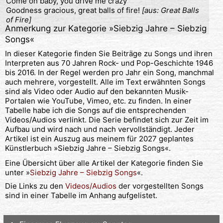
Come on baby, you drive me crazy

Goodness gracious, great balls of fire! 
[aus: Great Balls 
of Fire] 
Anmerkung zur Kategorie »
Siebzig Jahre – Siebzig
Songs
«
In dieser Kategorie finden Sie Beiträge zu Songs und ihren
Interpreten aus 70 Jahren Rock- und Pop-Geschichte 1946
bis 2016. In der Regel werden pro Jahr ein Song, manchmal
auch mehrere, vorgestellt. Alle im Text erwähnten Songs
sind als Video oder Audio auf den bekannten Musik-
Portalen wie YouTube, Vimeo, etc. zu finden. In einer
Tabelle habe ich die Songs auf die entsprechenden
Videos/Audios verlinkt. Die Serie befindet sich zur Zeit im
Aufbau und wird nach und nach vervollständigt. Jeder
Artikel ist ein Auszug aus meinem für 2027 geplantes
Künstlerbuch »Siebzig Jahre – Siebzig Songs«.
Eine Übersicht über alle Artikel der Kategorie finden Sie
unter »
Siebzig Jahre – Siebzig Songs
«.
Die Links zu den
Videos/Audios
der vorgestellten Songs
sind in einer Tabelle im Anhang aufgelistet.