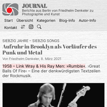
Zum
JOURNAL
Inhalt
Berichte aus Berlin von Friedhelm Denkeler zu
springen
Photographie und Kunst
Start
Übersicht
Kategorien
Blog-Info
Autor-Info
Kontakt
SIEBZIG JAHRE – SIEBZIG SONGS
Aufruhr in Brooklyn als Vorläufer des
Punk und Metal
Von Friedhelm Denkeler,
8. März 2021
1958 – Link Wray & His Ray Men: »Rumble«
. ›Great
Balls Of Fire‹ – Eine der denkwürdigsten Textzeilen
der Rockmusik.