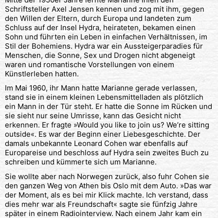
Schriftsteller Axel Jensen kennen und zog mit ihm, gegen
den Willen der Eltern, durch Europa und landeten zum
Schluss auf der Insel Hydra, heirateten, bekamen einen
Sohn und führten ein Leben in einfachen Verhältnissen, im
Stil der Bohemiens. Hydra war ein Aussteigerparadies für
Menschen, die Sonne, Sex und Drogen nicht abgeneigt
waren und romantische Vorstellungen von einem
Künstlerleben hatten.
Im Mai 1960, ihr Mann hatte Marianne gerade verlassen,
stand sie in einem kleinen Lebensmittelladen als plötzlich
ein Mann in der Tür steht. Er hatte die Sonne im Rücken und
sie sieht nur seine Umrisse, kann das Gesicht nicht
erkennen. Er fragte »Would you like to join us? We’re sitting
outside«. Es war der Beginn einer Liebesgeschichte. Der
damals unbekannte Leonard Cohen war ebenfalls auf
Europareise und beschloss auf Hydra sein zweites Buch zu
schreiben und kümmerte sich um Marianne.
Sie wollte aber nach Norwegen zurück, also fuhr Cohen sie
den ganzen Weg von Athen bis Oslo mit dem Auto. »Das war
der Moment, als es bei mir Klick machte. Ich verstand, dass
dies mehr war als Freundschaft« sagte sie fünfzig Jahre
später in einem Radiointerview. Nach einem Jahr kam ein