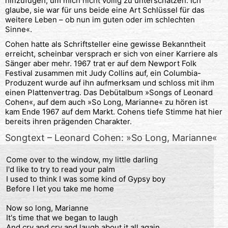
hinzufügen, um mich nicht völlig zu unterschätzen. Ich
glaube, sie war für uns beide eine Art Schlüssel für das
weitere Leben – ob nun im guten oder im schlechten
Sinne«.
Cohen hatte als Schriftsteller eine gewisse Bekanntheit
erreicht, scheinbar versprach er sich von einer Karriere als
Sänger aber mehr. 1967 trat er auf dem Newport Folk
Festival zusammen mit Judy Collins auf, ein Columbia-
Produzent wurde auf ihn aufmerksam und schloss mit ihm
einen Plattenvertrag. Das Debütalbum »Songs of Leonard
Cohen«, auf dem auch »So Long, Marianne« zu hören ist
kam Ende 1967 auf dem Markt. Cohens tiefe Stimme hat hier
bereits ihren prägenden Charakter.
Songtext – Leonard Cohen: »So Long, Marianne«
Come over to the window, my little darling
I'd like to try to read your palm
I used to think I was some kind of Gypsy boy
Before I let you take me home
Now so long, Marianne
It's time that we began to laugh
And cry and cry and laugh about it all again