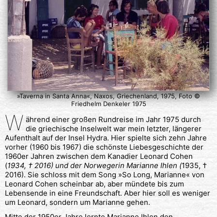
»Taverna in Santa Anna«, Naxos, Griechenland, 1975, Foto ©
Friedhelm Denkeler 1975
W
ährend einer großen Rundreise im Jahr 1975 durch
die griechische Inselwelt war mein letzter, längerer
Aufenthalt auf der Insel Hydra. Hier spielte sich zehn Jahre
vorher (1960 bis 1967) die schönste Liebesgeschichte der
1960er Jahren zwischen dem Kanadier Leonard Cohen
(
1934, † 2016) und der Norwegerin Marianne Ihlen (
1935, †
2016). Sie schloss mit dem Song »So Long, Marianne« von
Leonard Cohen scheinbar ab, aber mündete bis zum
Lebensende in eine Freundschaft. Aber hier soll es weniger
um Leonard, sondern um Marianne gehen.
Mitte der 1950er Jahre lernte Marianne Ihlen den