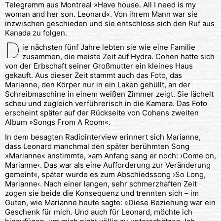
Telegramm aus Montreal »Have house. All I need is my
woman and her son. Leonard«. Von ihrem Mann war sie
inzwischen geschieden und sie entschloss sich den Ruf aus
Kanada zu folgen.
D
ie nächsten fünf Jahre lebten sie wie eine Familie
zusammen, die meiste Zeit auf Hydra. Cohen hatte sich
von der Erbschaft seiner Großmutter ein kleines Haus
gekauft. Aus dieser Zeit stammt auch das Foto, das
Marianne, den Körper nur in ein Laken gehüllt, an der
Schreibmaschine in einem weißen Zimmer zeigt. Sie lächelt
scheu und zugleich verführerisch in die Kamera. Das Foto
erscheint später auf der Rückseite von Cohens zweiten
Album »Songs From A Room«.
In dem besagten Radiointerview erinnert sich Marianne,
dass Leonard manchmal den später berühmten Song
»Marianne« anstimmte, »am Anfang sang er noch: ›Come on,
Marianne‹. Das war als eine Aufforderung zur Veränderung
gemeint«, später wurde es zum Abschiedssong ›So Long,
Marianne‹. Nach einer langen, sehr schmerzhaften Zeit
zogen sie beide die Konsequenz und trennten sich – im
Guten, wie Marianne heute sagte: »Diese Beziehung war ein
Geschenk für mich. Und auch für Leonard, möchte ich