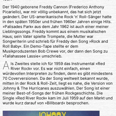
Der 1940 geborene Freddy Cannon (Frederico Anthony
Picariello), war mir völlig unbekannt, das hat sich jetzt
geändert. Der US-amerikanische Rock ’n’ Roll-Sänger hatte
in den späten 1950er und frühen 1960er Jahren einige Hits.
»Palisades Park« aus dem Jahr 1962 ist auch einer meiner
Lieblingssongs. Freddy kommt aus einem musikalischen
Haus; sein Vater spielte Trompete, die Mutter war
Songwriterin und schrieb für Freddy den Song »Rock and
Roll Baby«. Ein Demo-Tape stellte er dem
Musikproduzenten Bob Crewe vor, der dann den Song zu
»Tallahassee Lassie« umschrieb.
A
ls Zweites stelle ich für 1959 das Instrumental »Red
River Rock« vor. Es war nicht einfach, einen
würdevollen Interpreten zu finden, denn es gibt mindestens
70 Coverversionen. Da der Song weltweit bekannt wurde,
mitten in der Rock & Roll-Zeit, liegt es nahe, die Version von
Johnny & The Hurricanes auszuwählen. Der Song ist einer
meiner Best-of-Songs der frühen Rockgeschichte. Die
Single »Red River Rock« kam im Juli 1959 auf den Markt und
wurde kurz darauf von »Billboard« besprochen.