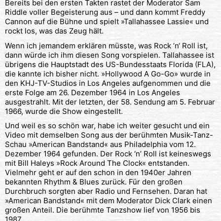
Bereits bei den ersten Takten rastet der Moderator Sam
Riddle voller Begeisterung aus – und dann kommt Freddy
Cannon auf die Bühne und spielt »Tallahassee Lassie« und
rockt los, was das Zeug hält.
Wenn ich jemandem erklären müsste, was Rock ’n‘ Roll ist,
dann würde ich ihm diesen Song vorspielen. Tallahassee ist
übrigens die Hauptstadt des US-Bundesstaats Florida (FLA),
die kannte ich bisher nicht. »Hollywood A Go-Go» wurde in
den KHJ-TV-Studios in Los Angeles aufgenommen und die
erste Folge am 26. Dezember 1964 in Los Angeles
ausgestrahlt. Mit der letzten, der 58. Sendung am 5. Februar
1966, wurde die Show eingestellt.
Und weil es so schön war, habe ich weiter gesucht und ein
Video mit demselben Song aus der berühmten Musik-Tanz-
Schau »American Bandstand« aus Philadelphia vom 12.
Dezember 1964 gefunden. Der Rock ‘n’ Roll ist keineswegs
mit Bill Haleys »Rock Around The Clock« entstanden.
Vielmehr geht er auf den schon in den 1940er Jahren
bekannten Rhythm & Blues zurück. Für den großen
Durchbruch sorgten aber Radio und Fernsehen. Daran hat
»American Bandstand« mit dem Moderator Dick Clark einen
großen Anteil. Die berühmte Tanzshow lief von 1956 bis
1987.