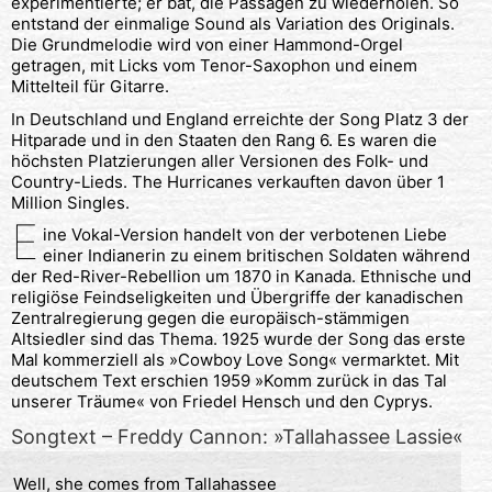
experimentierte; er bat, die Passagen zu wiederholen. So
entstand der einmalige Sound als Variation des Originals.
Die Grundmelodie wird von einer Hammond-Orgel
getragen, mit Licks vom Tenor-Saxophon und einem
Mittelteil für Gitarre.
In Deutschland und England erreichte der Song Platz 3 der
Hitparade und in den Staaten den Rang 6. Es waren die
höchsten Platzierungen aller Versionen des Folk- und
Country-Lieds. The Hurricanes verkauften davon über 1
Million Singles.
E
ine Vokal-Version handelt von der verbotenen Liebe
einer Indianerin zu einem britischen Soldaten während
der Red-River-Rebellion um 1870 in Kanada. Ethnische und
religiöse Feindseligkeiten und Übergriffe der kanadischen
Zentralregierung gegen die europäisch-stämmigen
Altsiedler sind das Thema. 1925 wurde der Song das erste
Mal kommerziell als »Cowboy Love Song« vermarktet. Mit
deutschem Text erschien 1959 »Komm zurück in das Tal
unserer Träume« von Friedel Hensch und den Cyprys.
Songtext – Freddy Cannon: »Tallahassee Lassie«
Well, she comes from Tallahassee
