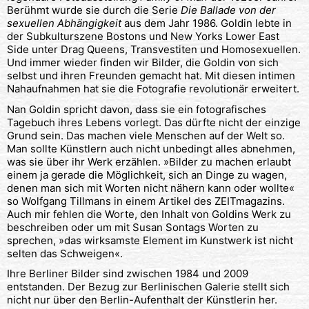
Berühmt wurde sie durch die Serie
Die Ballade von der
sexuellen Abhängigkeit
aus dem Jahr 1986. Goldin lebte in
der Subkulturszene Bostons und New Yorks Lower East
Side unter Drag Queens, Transvestiten und Homosexuellen.
Und immer wieder finden wir Bilder, die Goldin von sich
selbst und ihren Freunden gemacht hat. Mit diesen intimen
Nahaufnahmen hat sie die Fotografie revolutionär erweitert.
Nan Goldin spricht davon, dass sie ein fotografisches
Tagebuch ihres Lebens vorlegt. Das dürfte nicht der einzige
Grund sein. Das machen viele Menschen auf der Welt so.
Man sollte Künstlern auch nicht unbedingt alles abnehmen,
was sie über ihr Werk erzählen. »Bilder zu machen erlaubt
einem ja gerade die Möglichkeit, sich an Dinge zu wagen,
denen man sich mit Worten nicht nähern kann oder wollte«
so Wolfgang Tillmans in einem Artikel des ZEITmagazins.
Auch mir fehlen die Worte, den Inhalt von Goldins Werk zu
beschreiben oder um mit Susan Sontags Worten zu
sprechen, »das wirksamste Element im Kunstwerk ist nicht
selten das Schweigen«.
Ihre Berliner Bilder sind zwischen 1984 und 2009
entstanden. Der Bezug zur Berlinischen Galerie stellt sich
nicht nur über den Berlin-Aufenthalt der Künstlerin her.