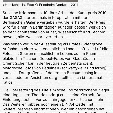
»Hohlkehle 1«, Foto © Friedhelm Denkeler 2011
Susanne Kriemann hat für ihre Arbeit den Kunstpreis 2010
der GASAG, der erstmals in Kooperation mit der
Berlinischen Galerie vergeben wurde, erhalten. Der Preis
wird für einen in Berlin tätigen Künstler, dessen Werk sich
an der Schnittstelle von Kunst, Wissenschaft und Technik
bewegt, alle zwei Jahre vergeben.
Was sehen wir in der Ausstellung als Erstes? Vier große
Aufnahmen einer wüstenähnlichen Landschaft, vier Luftbild-
Fotos mit Spuren menschlichen Lebens auf im Raum
platzierten Tischen, Doppel-Fotos von Stadthäusern im
Orient (scheinbar in der heutigen Zeit entstanden),
historische Fotos von Beduinen (schwarz/weiß und farbig)
und acht Fotografien, auf denen ein Buchumschlag in
verschiedenen Ansichten dargestellt ist. Ich bin erstmal
ratlos.
Die Übersetzung des Titels »Asche und zerbrochene Ziegel
einer logischen Theorie« bringt auch keine Klarheit. Der
Einleitungstext im Vorraum hingegen erklärt schon mehr.
Des Weiteren gibt es noch einen DIN A4-Zettel mit
weiterführenden Informationen. Wer ihn geschrieben hat,