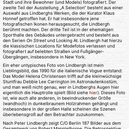
Stadt und ihre Bewohner (und Models) fotografiert. Der
zweite Teil der Ausstellung „A Selection“ besteht aus einer
Auswahl aus Lindberghs Werken, die der Kurator Klaus
Honnef getroffen hat. Er hat insbesondere jene
fotografischen Ikonen herausgesucht, die Lindbergh
berühmt machten. Der dritte Teil ist in der ehemaligen
Sporthalle des Gebäudes untergebracht und besteht aus
den Serien
On Street
und Looking At. Lindbergh hat hierzu
die klassischen Locations für Modefotos verlassen und
fotografiert auf belebten Straßen und Fußgänger-
Übergängen, insbesondere in New York.
Ein eher untypisches Foto von Lindbergh ist mein
Lieblingsbild, das 1990 für die italienische
Vogue
entstand:
Das Model Helena Christensen trifft auf die kleinwüchsige
Stuntfrau Debbie Lee Carrington im Astronautenkostüm,
und man weiß nicht genau, wer in Lindberghs Augen hier
eigentlich die Hauptrolle spielt (Bild siehe
hier
). Dieses Foto
ist, wie auch alle anderen, in beeindruckender Größe
(wandhoch) in dunkelbraunem Holzrahmen gehängt und
insbesondere in der großen Halle scheinen die Szenen
überlebensgroß auf den Betrachter zuzukommen.
Nach Peter Lindbergh zeigt C/O Berlin 187 Bilder aus dem
Gesamtwerk von Robert Mapplethorpe. Die Retrospektive