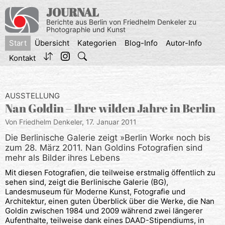
Zum
JOURNAL
Inhalt
Berichte aus Berlin von Friedhelm Denkeler zu
springen
Photographie und Kunst
Start
Übersicht
Kategorien
Blog-Info
Autor-Info
Kontakt
AUSSTELLUNG
Nan Goldin – Ihre wilden Jahre in Berlin
Von Friedhelm Denkeler,
17. Januar 2011
Die Berlinische Galerie zeigt »Berlin Work« noch bis
zum 28. März 2011. Nan Goldins Fotografien sind
mehr als Bilder ihres Lebens
Mit diesen Fotografien, die teilweise erstmalig öffentlich zu
sehen sind, zeigt die Berlinische Galerie (BG),
Landesmuseum für Moderne Kunst, Fotografie und
Architektur, einen guten Überblick über die Werke, die Nan
Goldin zwischen 1984 und 2009 während zwei längerer
Aufenthalte, teilweise dank eines DAAD-Stipendiums, in