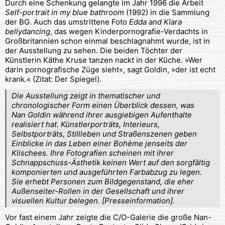
Durch eine Schenkung gelangte im Jahr 1996 die Arbeit
Self-portrait in my blue bathroom
(1992) in die Sammlung
der BG. Auch das umstrittene Foto
Edda and Klara
bellydancing
, das wegen Kinderpornografie-Verdachts in
Großbritannien schon einmal beschlagnahmt wurde, ist in
der Ausstellung zu sehen. Die beiden Töchter der
Künstlerin Käthe Kruse tanzen nackt in der Küche. »Wer
darin pornografische Züge sieht«, sagt Goldin, »der ist echt
krank.« (Zitat: Der Spiegel).
Die Ausstellung zeigt in thematischer und
chronologischer Form einen Überblick dessen, was
Nan Goldin während ihrer ausgiebigen Aufenthalte
realisiert hat. Künstlerporträts, Interieurs,
Selbstporträts, Stillleben und Straßenszenen geben
Einblicke in das Leben einer Bohème jenseits der
Klischees. Ihre Fotografien scheinen mit ihrer
Schnappschuss-Ästhetik keinen Wert auf den sorgfältig
komponierten und ausgeführten Farbabzug zu legen.
Sie erhebt Personen zum Bildgegenstand, die eher
Außenseiter-Rollen in der Gesellschaft und ihrer
visuellen Kultur belegen. [Presseinformation].
Vor fast einem Jahr zeigte die C/O-Galerie die große Nan-