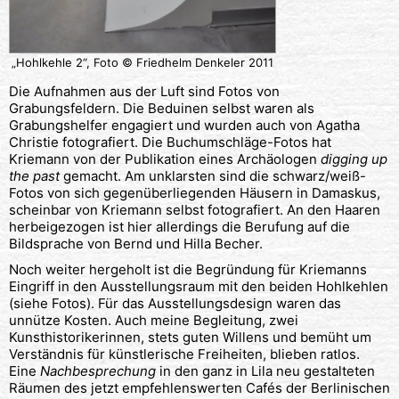
„Hohlkehle 2“, Foto © Friedhelm Denkeler 2011
Die Aufnahmen aus der Luft sind Fotos von
Grabungsfeldern. Die Beduinen selbst waren als
Grabungshelfer engagiert und wurden auch von Agatha
Christie fotografiert. Die Buchumschläge-Fotos hat
Kriemann von der Publikation eines Archäologen
digging up
the past
gemacht. Am unklarsten sind die schwarz/weiß-
Fotos von sich gegenüberliegenden Häusern in Damaskus,
scheinbar von Kriemann selbst fotografiert. An den Haaren
herbeigezogen ist hier allerdings die Berufung auf die
Bildsprache von Bernd und Hilla Becher.
Noch weiter hergeholt ist die Begründung für Kriemanns
Eingriff in den Ausstellungsraum mit den beiden Hohlkehlen
(siehe Fotos). Für das Ausstellungsdesign waren das
unnütze Kosten. Auch meine Begleitung, zwei
Kunsthistorikerinnen, stets guten Willens und bemüht um
Verständnis für künstlerische Freiheiten, blieben ratlos.
Eine
Nachbesprechung
in den ganz in Lila neu gestalteten
Räumen des jetzt empfehlenswerten Cafés der Berlinischen