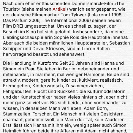
Nach dem eher enttäuschenden Donnersmarck-Film »The
Tourist« (siehe meinen
Artikel
) war ich sehr gespannt, wie
der deutsche Filmemacher Tom Tykwer (Lola rennt 1998,
Das Parfüm 2006, The International 2009) seinen neuen
Film DREI umgesetzt hat. Um es schnell zu sagen, der
Besuch im Kino hat sich gelohnt. Insbesondere, da meine
Lieblingsschauspielerin Sophie Rois die Hauptrolle innehat.
Aber auch die beiden männlichen Hauptdarsteller, Sebastian
Schipper und Devid Striesow, sind mit ihren Rollen
hervorragend besetzt und sehenswert.
Die Handlung in Kurzform: Seit 20 Jahren sind Hanna und
Simon ein Paar. Sie leben in Berlin, nebeneinander und
miteinander, in mal mehr, mal weniger Harmonie. Beide sind
attraktiv, modern, gereift, kinderlos, kultiviert, realistisch.
Fremdgehen, Kinderwunsch, Zusammenziehen,
Fehlgeburten, Flucht und Rückkehr: die Kulturmoderatorin
und der Kunsttechniker haben vieles hinter sich, aber nicht
mehr ganz so viel vor. Bis sich beide, ohne voneinander zu
wissen, in denselben Mann verlieben. Adam Born,
Stammzellen-Forscher. Ein Mensch mit vielen Gesichtern,
charmant, geheimnisvoll, ein Mann der Tat, kein Zauderer.
Erst lässt sich Hanna mit ihm ein, wenig später auch Simon.
Heimlich führen beide ihre Affären mit Adam, nicht ahnend,