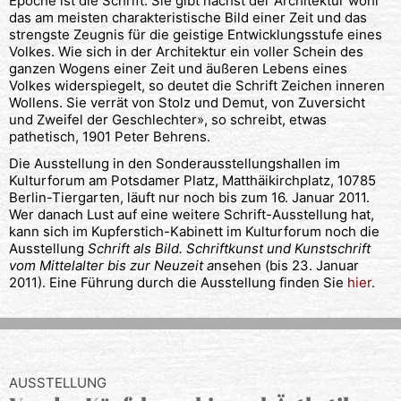
Epoche ist die Schrift. Sie gibt nächst der Architektur wohl
das am meisten charakteristische Bild einer Zeit und das
strengste Zeugnis für die geistige Entwicklungsstufe eines
Volkes. Wie sich in der Architektur ein voller Schein des
ganzen Wogens einer Zeit und äußeren Lebens eines
Volkes widerspiegelt, so deutet die Schrift Zeichen inneren
Wollens. Sie verrät von Stolz und Demut, von Zuversicht
und Zweifel der Geschlechter», so schreibt, etwas
pathetisch, 1901 Peter Behrens.
Die Ausstellung in den Sonderausstellungshallen im
Kulturforum am Potsdamer Platz, Matthäikirchplatz, 10785
Berlin-Tiergarten, läuft nur noch bis zum 16. Januar 2011.
Wer danach Lust auf eine weitere Schrift-Ausstellung hat,
kann sich im Kupferstich-Kabinett im Kulturforum noch die
Ausstellung
Schrift als Bild. Schriftkunst und Kunstschrift
vom Mittelalter bis zur Neuzeit a
nsehen (bis 23. Januar
2011). Eine Führung durch die Ausstellung finden Sie
hier
.
AUSSTELLUNG