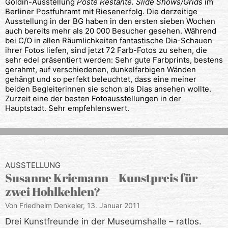
Goldin-Ausstellung
Poste Restante. Slide Shows/Grids
im
Berliner Postfuhramt mit Riesenerfolg. Die derzeitige
Ausstellung in der BG haben in den ersten sieben Wochen
auch bereits mehr als 20 000 Besucher gesehen. Während
bei C/O in allen Räumlichkeiten fantastische Dia-Schauen
ihrer Fotos liefen, sind jetzt 72 Farb-Fotos zu sehen, die
sehr edel präsentiert werden: Sehr gute Farbprints, bestens
gerahmt, auf verschiedenen, dunkelfarbigen Wänden
gehängt und so perfekt beleuchtet, dass eine meiner
beiden Begleiterinnen sie schon als Dias ansehen wollte.
Zurzeit eine der besten Fotoausstellungen in der
Hauptstadt. Sehr empfehlenswert.
AUSSTELLUNG
Susanne Kriemann – Kunstpreis für
zwei Hohlkehlen?
Von Friedhelm Denkeler,
13. Januar 2011
Drei Kunstfreunde in der Museumshalle – ratlos.