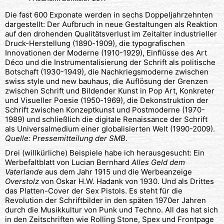
Die fast 600 Exponate werden in sechs Doppeljahrzehnten
dargestellt: Der Aufbruch in neue Gestaltungen als Reaktion
auf den drohenden Qualitätsverlust im Zeitalter industrieller
Druck-Herstellung (1890-1909), die typografischen
Innovationen der Moderne (1910-1929), Einflüsse des Art
Déco und die Instrumentalisierung der Schrift als politische
Botschaft (1930-1949), die Nachkriegsmoderne zwischen
swiss style und new bauhaus, die Auflösung der Grenzen
zwischen Schrift und Bildender Kunst in Pop Art, Konkreter
und Visueller Poesie (1950-1969), die Dekonstruktion der
Schrift zwischen Konzeptkunst und Postmoderne (1970-
1989) und schließlich die digitale Renaissance der Schrift
als Universalmedium einer globalisierten Welt (1990-2009).
Quelle: Pressemitteilung der SMB
.
Drei (willkürliche) Beispiele habe ich herausgesucht: Ein
Werbefaltblatt von Lucian Bernhard
Alles Geld dem
Vaterlande
aus dem Jahr 1915 und die Werbeanzeige
Overstolz
von Oskar H.W. Hadank von 1930. Und als Drittes
das Platten-Cover der Sex Pistols. Es steht für die
Revolution der Schriftbilder in den späten 1970er Jahren
durch die Musikkultur von Punk und Techno. All das hat sich
in den Zeitschriften wie Rolling Stone, Spex und Frontpage