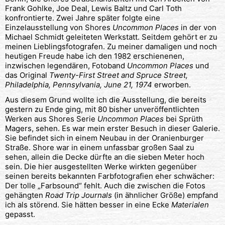
Frank Gohlke, Joe Deal, Lewis Baltz und Carl Toth
konfrontierte. Zwei Jahre später folgte eine
Einzelausstellung von Shores
Uncommon Places
in der von
Michael Schmidt geleiteten Werkstatt. Seitdem gehört er zu
meinen Lieblingsfotografen. Zu meiner damaligen und noch
heutigen Freude habe ich den 1982 erschienenen,
inzwischen legendären, Fotoband
Uncommon Places
und
das Original
Twenty-First Street and Spruce Street,
Philadelphia, Pennsylvania, June 21, 1974
erworben.
Aus diesem Grund wollte ich die Ausstellung, die bereits
gestern zu Ende ging, mit 80 bisher unveröffentlichten
Werken aus Shores Serie
Uncommon Places
bei Sprüth
Magers, sehen. Es war mein erster Besuch in dieser Galerie.
Sie befindet sich in einem Neubau in der Oranienburger
Straße. Shore war in einem unfassbar großen Saal zu
sehen, allein die Decke dürfte an die sieben Meter hoch
sein. Die hier ausgestellten Werke wirkten gegenüber
seinen bereits bekannten Farbfotografien eher schwächer:
Der tolle „Farbsound“ fehlt. Auch die zwischen die Fotos
gehängten
Road Trip Journals
(in ähnlicher Größe) empfand
ich als störend. Sie hätten besser in eine Ecke
Materialen
gepasst.