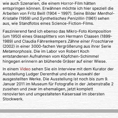
wie auch Szenarien, die einem Horror-Film hätten
entspringen können. Erwähnen möchte ich hier speziell die
Arbeiten von Fritz Beill (1904 – 1997). Seine Bilder
Menthol-
Kristalle
(1959) und
Synthetisches Penizillin
(1961) sehen
aus, wie Standfotos eines Science-Fiction-Films.
Faszinierend fand ich ebenso das Mikro-Foto
Komposition
(um 1950) eines Glassplitters von Hermann Claasen (1899-
1989) und Claudia Fährenkempers
Zähne einer Froschlarve
(2002) in einer 3000-fachen Vergrößerung aus ihrer Serie
Metamorphosis
. Die im Labor von Robert Koch
entstandenen Aufnahmen vom Köpfchen-Schimmel
hingegen erinnern an blühende Gräser auf einer Wiese.
In einem
Video
sehen Sie ein Interview mit dem Kurator der
Ausstellung Ludger Derenthal und eine Auswahl der
ausgestellten Werke. Die Ausstellung ist noch bis zum 9.
Januar 2011 im Museum für Fotografie in der Jebenstraße 2
zusehen und zwar im ehemaligen, jetzt komplett
renovierten und umgestalteten Kaisersaal im obersten
Stockwerk.