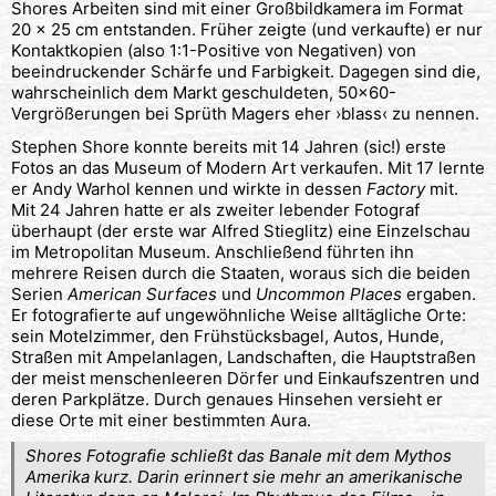
Shores Arbeiten sind mit einer Großbildkamera im Format
20 x 25 cm entstanden. Früher zeigte (und verkaufte) er nur
Kontaktkopien (also 1:1-Positive von Negativen) von
beeindruckender Schärfe und Farbigkeit. Dagegen sind die,
wahrscheinlich dem Markt geschuldeten, 50×60-
Vergrößerungen bei Sprüth Magers eher ›blass‹ zu nennen.
Stephen Shore konnte bereits mit 14 Jahren (sic!) erste
Fotos an das Museum of Modern Art verkaufen. Mit 17 lernte
er Andy Warhol kennen und wirkte in dessen
Factory
mit.
Mit 24 Jahren hatte er als zweiter lebender Fotograf
überhaupt (der erste war Alfred Stieglitz) eine Einzelschau
im Metropolitan Museum. Anschließend führten ihn
mehrere Reisen durch die Staaten, woraus sich die beiden
Serien
American Surfaces
und
Uncommon Places
ergaben.
Er fotografierte auf ungewöhnliche Weise alltägliche Orte:
sein Motelzimmer, den Frühstücksbagel, Autos, Hunde,
Straßen mit Ampelanlagen, Landschaften, die Hauptstraßen
der meist menschenleeren Dörfer und Einkaufszentren und
deren Parkplätze. Durch genaues Hinsehen versieht er
diese Orte mit einer bestimmten Aura.
Shores Fotografie schließt das Banale mit dem Mythos
Amerika kurz. Darin erinnert sie mehr an amerikanische