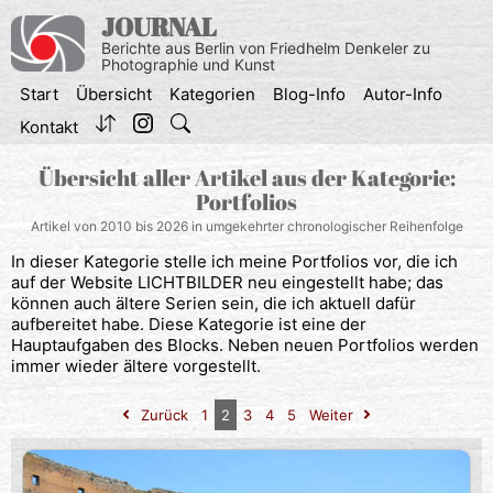
Zum
JOURNAL
Inhalt
Berichte aus Berlin von Friedhelm Denkeler zu
springen
Photographie und Kunst
Start
Übersicht
Kategorien
Blog-Info
Autor-Info
Kontakt
Übersicht aller Artikel aus der Kategorie:
Portfolios
Artikel von 2010 bis 2026 in umgekehrter chronologischer Reihenfolge
In dieser Kategorie stelle ich meine Portfolios vor, die ich
auf der Website LICHTBILDER neu eingestellt habe; das
können auch ältere Serien sein, die ich aktuell dafür
aufbereitet habe. Diese Kategorie ist eine der
Hauptaufgaben des Blocks. Neben neuen Portfolios werden
immer wieder ältere vorgestellt.
Zurück
1
2
3
4
5
Weiter