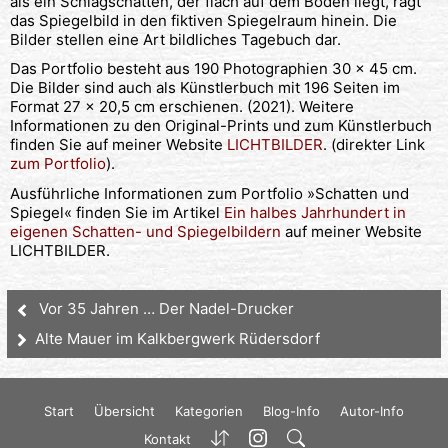
als ein Schlagschatten, der flach auf dem Boden liegt, ragt
das Spiegelbild in den fiktiven Spiegelraum hinein. Die
Bilder stellen eine Art bildliches Tagebuch dar.
Das Portfolio besteht aus 190 Photographien 30 x 45 cm.
Die Bilder sind auch als Künstlerbuch mit 196 Seiten im
Format 27 x 20,5 cm erschienen. (2021). Weitere
Informationen zu den Original-Prints und zum Künstlerbuch
finden Sie auf meiner Website
LICHTBILDER
. (direkter Link
zum Portfolio
).
Ausführliche Informationen zum Portfolio »Schatten und
Spiegel« finden Sie im Artikel
Ein halbes Jahrhundert in
eigenen Schatten- und Spiegelbildern
auf meiner Website
LICHTBILDER.
Vor 35 Jahren … Der Nadel-Drucker
Alte Mauer im Kalkbergwerk Rüdersdorf
Start
Übersicht
Kategorien
Blog-Info
Autor-Info
Kontakt