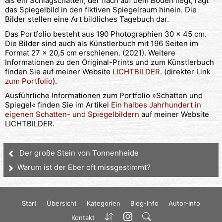
als ein Schlagschatten, der flach auf dem Boden liegt, ragt
das Spiegelbild in den fiktiven Spiegelraum hinein. Die
Bilder stellen eine Art bildliches Tagebuch dar.
Das Portfolio besteht aus 190 Photographien 30 x 45 cm.
Die Bilder sind auch als Künstlerbuch mit 196 Seiten im
Format 27 x 20,5 cm erschienen. (2021). Weitere
Informationen zu den Original-Prints und zum Künstlerbuch
finden Sie auf meiner Website
LICHTBILDER
. (direkter Link
zum Portfolio
).
Ausführliche Informationen zum Portfolio »Schatten und
Spiegel« finden Sie im Artikel
Ein halbes Jahrhundert in
eigenen Schatten- und Spiegelbildern
auf meiner Website
LICHTBILDER.
Der große Stein von Tonnenheide
Warum ist der Eber oft missgestimmt?
Start
Übersicht
Kategorien
Blog-Info
Autor-Info
Kontakt