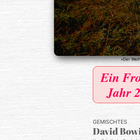
»Der Wei
Ein Fro
Jahr 
GEMISCHTES
David Bowi