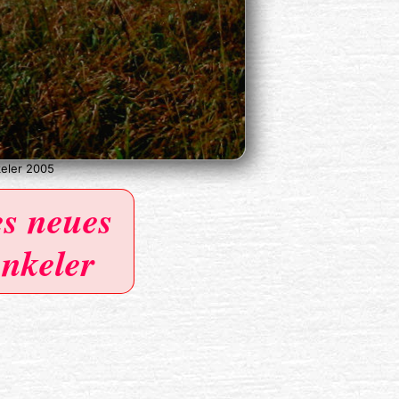
eler 2005
es neues
nkeler