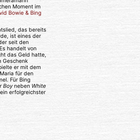
 Kameramann
ischen Moment im
vid Bowie & Bing
slied, das bereits
e, ist eines der
er seit den
Es handelt von
ht das Geld hatte,
n Geschenk
ielte er mit dem
Maria für den
el. Für Bing
r Boy
neben
White
ein erfolgreichster