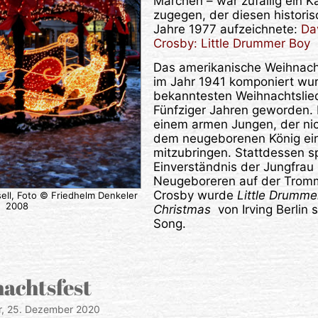
Märchen – war zufällig ein
zugegen, der diesen histor
Jahre 1977 aufzeichnete:
Da
Crosby: Little Drummer Boy
Das amerikanische Weihnacht
im Jahr 1941 komponiert wurd
bekanntesten Weihnachtslied
Fünfziger Jahren geworden. 
einem armen Jungen, der nic
dem neugeborenen König ei
mitzubringen. Stattdessen sp
Einverständnis der Jungfrau 
Neugeboreren auf der Tromm
Crosby wurde
Little Drumme
ell, Foto © Friedhelm Denkeler
2008
Christmas
von Irving Berlin s
Song.
achtsfest
r,
25. Dezember 2020