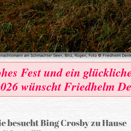
hnachtsmann am Schmachter See«, Binz, Rügen, Foto © Friedhelm Denk
hes Fest und ein glücklich
2026 wünscht Friedhelm De
e besucht Bing Crosby zu Hause