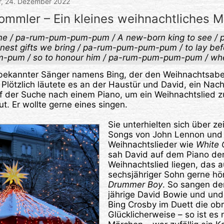
r,
24. Dezember 2022
rommler – Ein kleines weihnachtliches 
me / pa-rum-pum-pum-pum / A new-born king to see /
nest gifts we bring / pa-rum-pum-pum-pum / to lay befo
-pum / so to honour him / pa-rum-pum-pum-pum / wh
 bekannter Sänger namens Bing, der den Weihnachtsabe
Plötzlich läutete es an der Haustür und David, ein Nach
f der Suche nach einem Piano, um ein Weihnachtslied z
ut. Er wollte gerne eines singen.
Sie unterhielten sich über z
Songs von John Lennon und ü
Weihnachtslieder wie
White 
sah David auf dem Piano de
Weihnachtslied liegen, das a
sechsjähriger Sohn gerne hö
Drummer Boy
. So sangen d
jährige David Bowie und und
Bing Crosby im Duett die obr
Glücklicherweise – so ist es