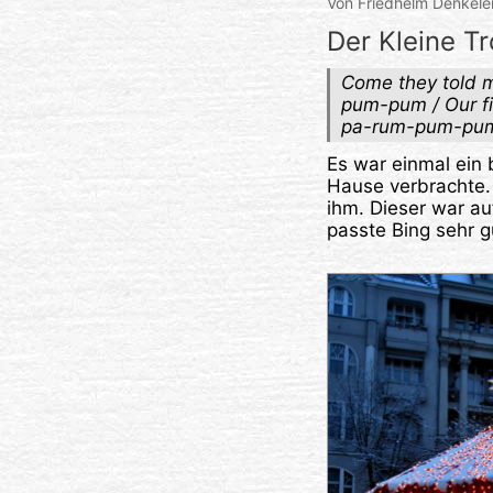
Von Friedhelm Denkele
Der Kleine T
Come they told 
pum-pum / Our fi
pa-rum-pum-pum
Es war einmal ein
Hause verbrachte. 
ihm. Dieser war au
passte Bing sehr g