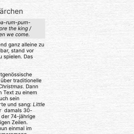
Märchen
 pa-rum-pum-
re the king /
en we come.
nd ganz alleine zu
bar, stand vor
u spielen. Das
eitgenössische
ber traditionelle
Christmas
. Dann
n Text zu einem
uch sein
rte und sang:
Little
er damals 30-
 der 74-jährige
igen Zeilen.
 nun einmal im