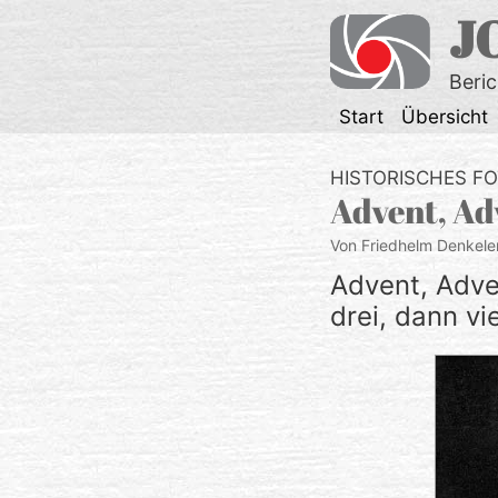
Zum
J
Inhalt
springen
Beri
Start
Übersicht
HISTORISCHES F
Advent, Ad
Von Friedhelm Denkele
Advent, Adven
drei, dann vi