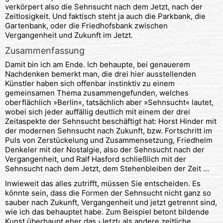
verkörpert also die Sehnsucht nach dem Jetzt, nach der
Zeitlosigkeit. Und faktisch steht ja auch die Parkbank, die
Gartenbank, oder die Friedhofsbank zwischen
Vergangenheit und Zukunft im Jetzt.
Zusammenfassung
Damit bin ich am Ende. Ich behaupte, bei genauerem
Nachdenken bemerkt man, die drei hier ausstellenden
Künstler haben sich offenbar instinktiv zu einem
gemeinsamen Thema zusammengefunden, welches
oberflächlich »Berlin«, tatsächlich aber »Sehnsucht« lautet,
wobei sich jeder auffällig deutlich mit einem der drei
Zeitaspekte der Sehnsucht beschäftigt hat: Horst Hinder mit
der modernen Sehnsucht nach Zukunft, bzw. Fortschritt im
Puls von Zerstückelung und Zusammensetzung, Friedhelm
Denkeler mit der Nostalgie, also der Sehnsucht nach der
Vergangenheit, und Ralf Hasford schließlich mit der
Sehnsucht nach dem Jetzt, dem Stehenbleiben der Zeit …
Inwieweit das alles zutrifft, müssen Sie entscheiden. Es
könnte sein, dass die Formen der Sehnsucht nicht ganz so
sauber nach Zukunft, Vergangenheit und jetzt getrennt sind,
wie ich das behauptet habe. Zum Beispiel betont bildende
Kunst überhaupt eher das ›Jetzt‹ als andere zeitliche