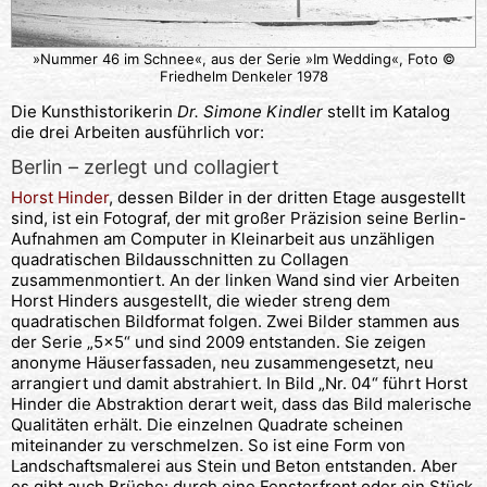
»Nummer 46 im Schnee«, aus der Serie »Im Wedding«, Foto ©
Friedhelm Denkeler 1978
Die Kunsthistorikerin
Dr. Simone Kindler
stellt im Katalog
die drei Arbeiten ausführlich vor:
Berlin – zerlegt und collagiert
Horst Hinder
, dessen Bilder in der dritten Etage ausgestellt
sind, ist ein Fotograf, der mit großer Präzision seine Berlin-
Aufnahmen am Computer in Kleinarbeit aus unzähligen
quadratischen Bildausschnitten zu Collagen
zusammenmontiert. An der linken Wand sind vier Arbeiten
Horst Hinders ausgestellt, die wieder streng dem
quadratischen Bildformat folgen. Zwei Bilder stammen aus
der Serie „5×5“ und sind 2009 entstanden. Sie zeigen
anonyme Häuserfassaden, neu zusammengesetzt, neu
arrangiert und damit abstrahiert. In Bild „Nr. 04“ führt Horst
Hinder die Abstraktion derart weit, dass das Bild malerische
Qualitäten erhält. Die einzelnen Quadrate scheinen
miteinander zu verschmelzen. So ist eine Form von
Landschaftsmalerei aus Stein und Beton entstanden. Aber
es gibt auch Brüche: durch eine Fensterfront oder ein Stück