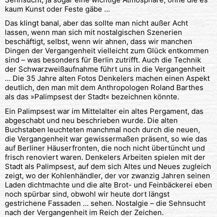
kaum Kunst oder Feste gäbe …
Das klingt banal, aber das sollte man nicht außer Acht
lassen, wenn man sich mit nostalgischen Szenerien
beschäftigt, selbst, wenn wir ahnen, dass wir manchen
Dingen der Vergangenheit vielleicht zum Glück entkommen
sind – was besonders für Berlin zutrifft. Auch die Technik
der Schwarzweißaufnahme führt uns in die Vergangenheit
… Die 35 Jahre alten Fotos Denkelers machen einen Aspekt
deutlich, den man mit dem Anthropologen Roland Barthes
als das »Palimpsest der Stadt« bezeichnen könnte.
Ein Palimpsest war im Mittelalter ein altes Pergament, das
abgeschabt und neu beschrieben wurde. Die alten
Buchstaben leuchteten manchmal noch durch die neuen,
die Vergangenheit war gewissermaßen präsent, so wie das
auf Berliner Häuserfronten, die noch nicht übertüncht und
frisch renoviert waren. Denkelers Arbeiten spielen mit der
Stadt als Palimpsest, auf dem sich Altes und Neues zugleich
zeigt, wo der Kohlenhändler, der vor zwanzig Jahren seinen
Laden dichtmachte und die alte Brot- und Feinbäckerei eben
noch spürbar sind, obwohl wir heute dort längst
gestrichene Fassaden … sehen. Nostalgie – die Sehnsucht
nach der Vergangenheit im Reich der Zeichen.