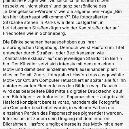
politische Fragen wie „Wo lasse ich jemanden sitzen“
respektive „nicht sitzen“ und ganz persönliche des
„Sitzengelassen-Werdens“ wie die allgemeinen Frage „Bin
ich hier überhaupt willkommen?“. Die fotografierten
Sitzbänke stehen in Parks wie dem Lustgarten, in
betriebsamen Straßenzügen wie der Kantstraße oder auf
Friedhöfen wie in Schöneberg.
Die Bänke scheinen herausgehoben aus ihrer
ursprünglichen Umgebung. Dennoch weist Hasford im Titel
entweder durch Straßen- oder Bezirksnamen wie
„Kantstraße exklusiv“ auf den jeweiligen Standort in Berlin
hin. Der Künstler setzt sich intensiv mit dem einzelnen
Motiv und damit dem einzelnen Werk auseinander, plant
alles im Detail. Zuerst fotografiert Hasford das ausgewählte
Motiv vor Ort, am Computer retuschiert er später alle für ihn
uninteressanten Elemente aus den Bildern weg. Danach
wird das bearbeitete Bild mittels digitaler Drucktechnik auf
den Bildträger – vorkoloriertes Pappmaschee – aufgebracht.
Hasford konzipiert bereits vorab, nachdem die Fotografie
am Computer bearbeitet wurde, in welchen Farben die
einzelnen Partien des Pappmaschees pigmentiert werden.
Interessant ist zudem sein Umgang mit dem inneren
Bildrahmen. Hasford umgibt einerseits das Motiv mit einem