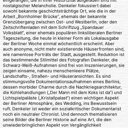
eingefangen, die in ihrer Historizität aufgeladen sind mit
nostalgischer Melancholie. Denkeler fokussiert dabei
sowohl bekannte geschichtsträchtige Ort, wie die in der
Arbeit „Bornholmer Brücke“, ehemals der bekannte
Grenzübergang zwischen Ost- und Westberlin, oder den
Zeitschriftenladen mit dem Schriftzug „Spandauer
Volksblatt“, einer ehemals populären linksliberalen Berliner
Tageszeitung, die heute in kleiner Form als Lokalausgabe
der Berliner Woche einmal wöchentlich erscheint. Aber
auch anonyme, nicht mehr existierende Häuserfronten sind,
wie namenlose Porträts der Stadt, ausgestellt. Reduktion ist
das bestimmende Stilmittel des Fotografen Denkeler, die
Schwarz-Weiß-Aufnahmen sind frei von Inszenierungen, sie
zeigen einsame, nahezu menschenleere Plätze,
Landschafts-, Straßen- und Häuseransichten. Es sind
stimmungsvolle Dokumentationsaufnahmen eines Berlins,
dessen morbider Charme durch die Nachkriegsarchitektur,
die Kohlehandlungen („Der Mann mit dem Koks ist da“) und
Lichtspielpaläste („Kristallpalast“) einen wichtigen Aspekt
der Berliner Atmosphäre, des Wedding, ins Bewusstsein
ruft. Denkeler ist weder ein sozialkritischer Dokumentarist
noch ein neutraler Chronist. Und dennoch thematisieren
seine Bilder die Berliner Historie auf eine Art, die den
unwiederbringlichen Aspekt von Vergänglichkeit