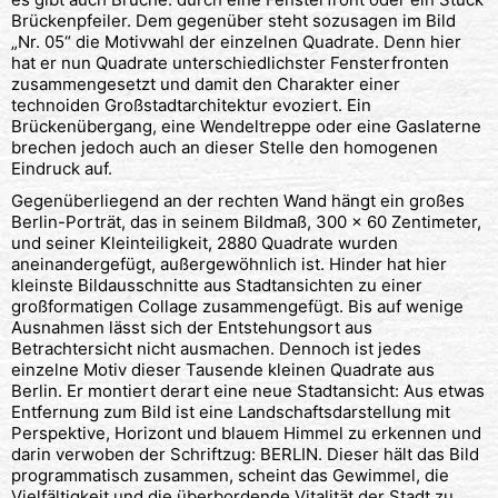
Brückenpfeiler. Dem gegenüber steht sozusagen im Bild
„Nr. 05“ die Motivwahl der einzelnen Quadrate. Denn hier
hat er nun Quadrate unterschiedlichster Fensterfronten
zusammengesetzt und damit den Charakter einer
technoiden Großstadtarchitektur evoziert. Ein
Brückenübergang, eine Wendeltreppe oder eine Gaslaterne
brechen jedoch auch an dieser Stelle den homogenen
Eindruck auf.
Gegenüberliegend an der rechten Wand hängt ein großes
Berlin-Porträt, das in seinem Bildmaß, 300 x 60 Zentimeter,
und seiner Kleinteiligkeit, 2880 Quadrate wurden
aneinandergefügt, außergewöhnlich ist. Hinder hat hier
kleinste Bildausschnitte aus Stadtansichten zu einer
großformatigen Collage zusammengefügt. Bis auf wenige
Ausnahmen lässt sich der Entstehungsort aus
Betrachtersicht nicht ausmachen. Dennoch ist jedes
einzelne Motiv dieser Tausende kleinen Quadrate aus
Berlin. Er montiert derart eine neue Stadtansicht: Aus etwas
Entfernung zum Bild ist eine Landschaftsdarstellung mit
Perspektive, Horizont und blauem Himmel zu erkennen und
darin verwoben der Schriftzug: BERLIN. Dieser hält das Bild
programmatisch zusammen, scheint das Gewimmel, die
Vielfältigkeit und die überbordende Vitalität der Stadt zu