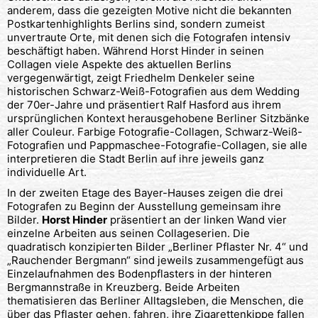
anderem, dass die gezeigten Motive nicht die bekannten
Postkartenhighlights Berlins sind, sondern zumeist
unvertraute Orte, mit denen sich die Fotografen intensiv
beschäftigt haben. Während Horst Hinder in seinen
Collagen viele Aspekte des aktuellen Berlins
vergegenwärtigt, zeigt Friedhelm Denkeler seine
historischen Schwarz-Weiß-Fotografien aus dem Wedding
der 70er-Jahre und präsentiert Ralf Hasford aus ihrem
ursprünglichen Kontext herausgehobene Berliner Sitzbänke
aller Couleur. Farbige Fotografie-Collagen, Schwarz-Weiß-
Fotografien und Pappmaschee-Fotografie-Collagen, sie alle
interpretieren die Stadt Berlin auf ihre jeweils ganz
individuelle Art.
In der zweiten Etage des Bayer-Hauses zeigen die drei
Fotografen zu Beginn der Ausstellung gemeinsam ihre
Bilder.
Horst Hinder
präsentiert an der linken Wand vier
einzelne Arbeiten aus seinen Collageserien. Die
quadratisch konzipierten Bilder „Berliner Pflaster Nr. 4“ und
„Rauchender Bergmann“ sind jeweils zusammengefügt aus
Einzelaufnahmen des Bodenpflasters in der hinteren
Bergmannstraße in Kreuzberg. Beide Arbeiten
thematisieren das Berliner Alltagsleben, die Menschen, die
über das Pflaster gehen, fahren, ihre Zigarettenkippe fallen