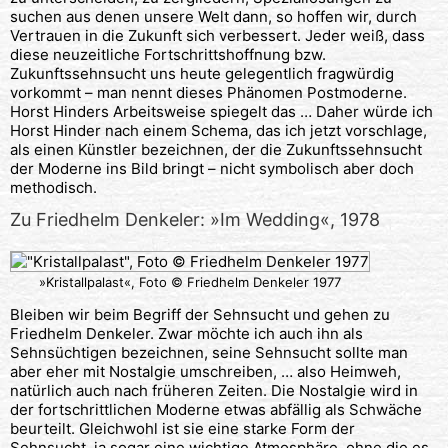
suchen aus denen unsere Welt dann, so hoffen wir, durch
Vertrauen in die Zukunft sich verbessert. Jeder weiß, dass
diese neuzeitliche Fortschrittshoffnung bzw.
Zukunftssehnsucht uns heute gelegentlich fragwürdig
vorkommt – man nennt dieses Phänomen Postmoderne.
Horst Hinders Arbeitsweise spiegelt das … Daher würde ich
Horst Hinder nach einem Schema, das ich jetzt vorschlage,
als einen Künstler bezeichnen, der die Zukunftssehnsucht
der Moderne ins Bild bringt – nicht symbolisch aber doch
methodisch.
Zu Friedhelm Denkeler: »Im Wedding«, 1978
»Kristallpalast«, Foto © Friedhelm Denkeler 1977
Bleiben wir beim Begriff der Sehnsucht und gehen zu
Friedhelm Denkeler. Zwar möchte ich auch ihn als
Sehnsüchtigen bezeichnen, seine Sehnsucht sollte man
aber eher mit Nostalgie umschreiben, … also Heimweh,
natürlich auch nach früheren Zeiten. Die Nostalgie wird in
der fortschrittlichen Moderne etwas abfällig als Schwäche
beurteilt. Gleichwohl ist sie eine starke Form der
Sehnsucht, ja sogar eine wichtige Atmosphäre, ohne die es