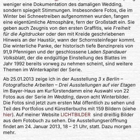
weniger eine Dokumentation des damaligen Wedding,
sondern spiegelt Stimmungen. Insbesondere Fotos, die im
Winter bei Schneetreiben aufgenommen wurden, fangen
eine eigentümliche Atmosphäre, fern der Großstadt ein. Sie
geben auch Zeugnis von den ersten Graffitis, wie
Freiheit
für die Agitdrucker
oder den mit Kreide geschriebenen
Hinweis an der Haustür, wann der Schornsteinfeger kommt.
Die winterliche Panke, der historisch tiefe Benzinpreis von
91,9 Pfennigen und der geschlossene Laden
Spandauer
Volksblatt
, der die endgültige Einstellung des Blattes im
Jahr 1992 bereits vorweg zu nehmen scheint, sind weitere
Themen im Winterkapitel der Serie.
Ab 25.01.2013 zeige ich in der Ausstellung
3 x Berlin –
Fotografische Arbeiten – Drei Ausstellungen auf vier Etagen
im Bayer-Haus am Kurfürstendamm eine Auswahl von 22
Fotos aus der Serie
Im Wedding
, davon acht Winterbilder.
Die Fotos sind jetzt zum ersten Mal öffentlich zu sehen und
Teil des Portfolios und Künstlerbuchs mit 159 Bildern (siehe
hier
). Auf meiner Website
LICHTBILDER
sind dreißig Bilder
aus dem Fotobuch zu sehen. Die Ausstellungseröffnung
findet am 24. Januar 2013, 18 – 21 Uhr, statt. Dazu morgen
mehr.