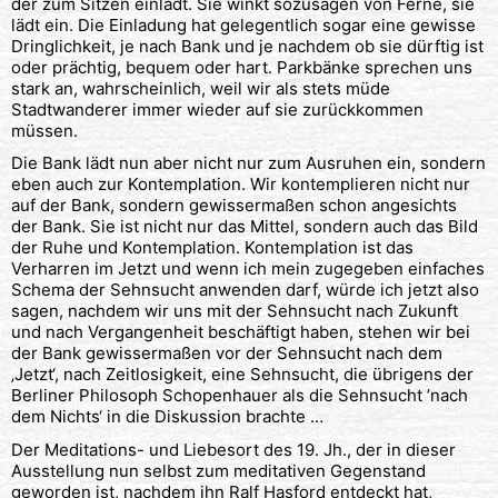
der zum Sitzen einlädt. Sie winkt sozusagen von Ferne, sie
lädt ein. Die Einladung hat gelegentlich sogar eine gewisse
Dringlichkeit, je nach Bank und je nachdem ob sie dürftig ist
oder prächtig, bequem oder hart. Parkbänke sprechen uns
stark an, wahrscheinlich, weil wir als stets müde
Stadtwanderer immer wieder auf sie zurückkommen
müssen.
Die Bank lädt nun aber nicht nur zum Ausruhen ein, sondern
eben auch zur Kontemplation. Wir kontemplieren nicht nur
auf der Bank, sondern gewissermaßen schon angesichts
der Bank. Sie ist nicht nur das Mittel, sondern auch das Bild
der Ruhe und Kontemplation. Kontemplation ist das
Verharren im Jetzt und wenn ich mein zugegeben einfaches
Schema der Sehnsucht anwenden darf, würde ich jetzt also
sagen, nachdem wir uns mit der Sehnsucht nach Zukunft
und nach Vergangenheit beschäftigt haben, stehen wir bei
der Bank gewissermaßen vor der Sehnsucht nach dem
‚Jetzt‘, nach Zeitlosigkeit, eine Sehnsucht, die übrigens der
Berliner Philosoph Schopenhauer als die Sehnsucht ’nach
dem Nichts‘ in die Diskussion brachte …
Der Meditations- und Liebesort des 19. Jh., der in dieser
Ausstellung nun selbst zum meditativen Gegenstand
geworden ist, nachdem ihn Ralf Hasford entdeckt hat,