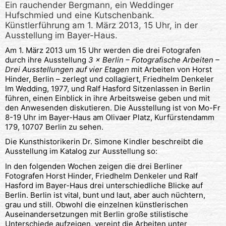
Ein rauchender Bergmann, ein Weddinger
Hufschmied und eine Kutschenbank.
Künstlerführung am 1. März 2013, 15 Uhr, in der
Ausstellung im Bayer-Haus.
Am 1. März 2013 um 15 Uhr werden die drei Fotografen
durch ihre Ausstellung
3 × Berlin – Fotografische Arbeiten –
Drei Ausstellungen auf vier Etagen
mit Arbeiten von Horst
Hinder, Berlin – zerlegt und collagiert, Friedhelm Denkeler
Im Wedding, 1977, und Ralf Hasford Sitzenlassen in Berlin
führen, einen Einblick in ihre Arbeitsweise geben und mit
den Anwesenden diskutieren. Die Ausstellung ist von Mo-Fr
8-19 Uhr im Bayer-Haus am Olivaer Platz, Kurfürstendamm
179, 10707 Berlin zu sehen.
Die Kunsthistorikerin Dr. Simone Kindler beschreibt die
Ausstellung im Katalog zur Ausstellung so:
In den folgenden Wochen zeigen die drei Berliner
Fotografen Horst Hinder, Friedhelm Denkeler und Ralf
Hasford im Bayer-Haus drei unterschiedliche Blicke auf
Berlin. Berlin ist vital, bunt und laut, aber auch nüchtern,
grau und still. Obwohl die einzelnen künstlerischen
Auseinandersetzungen mit Berlin große stilistische
Unterschiede aufzeigen, vereint die Arbeiten unter