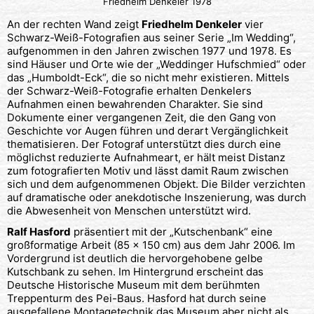
Friedhelm Denkeler 1978
An der rechten Wand zeigt
Friedhelm Denkeler
vier
Schwarz-Weiß-Fotografien aus seiner Serie „Im Wedding“,
aufgenommen in den Jahren zwischen 1977 und 1978. Es
sind Häuser und Orte wie der „Weddinger Hufschmied“ oder
das „Humboldt-Eck“, die so nicht mehr existieren. Mittels
der Schwarz-Weiß-Fotografie erhalten Denkelers
Aufnahmen einen bewahrenden Charakter. Sie sind
Dokumente einer vergangenen Zeit, die den Gang von
Geschichte vor Augen führen und derart Vergänglichkeit
thematisieren. Der Fotograf unterstützt dies durch eine
möglichst reduzierte Aufnahmeart, er hält meist Distanz
zum fotografierten Motiv und lässt damit Raum zwischen
sich und dem aufgenommenen Objekt. Die Bilder verzichten
auf dramatische oder anekdotische Inszenierung, was durch
die Abwesenheit von Menschen unterstützt wird.
Ralf Hasford
präsentiert mit der „Kutschenbank“ eine
großformatige Arbeit (85 x 150 cm) aus dem Jahr 2006. Im
Vordergrund ist deutlich die hervorgehobene gelbe
Kutschbank zu sehen. Im Hintergrund erscheint das
Deutsche Historische Museum mit dem berühmten
Treppenturm des Pei-Baus. Hasford hat durch seine
ausgefallene Montagetechnik das Museum aber nicht als