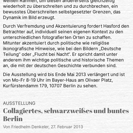
weißen Rahmen, um diesen andererseits gleichzeitig
wiederholt zu überschreiten und zu durchbrechen, ein
bewusstes Überschreiten selbstgesetzter Grenzen, das
Dynamik im Bild erzeugt.
Durch Verfremdung und Akzentuierung fordert Hasford den
Betrachter auf, individuell seinen eigenen Kontext zu den
unterschiedlichen fotografierten Orten zu schaffen.
Mitunter akzentuiert durch politische wie religiöse
ikonografische Hinweise, wie bei den Bildern „Deutsche
Teilung“ oder „Flucht bei Nacht“. Er spricht damit unter
anderem ihm wichtige politische und historische Themen
an, die mit der deutschen Geschichte verbunden sind.
Die Ausstellung wird bis Ende Mai 2013 verlängert und ist
von Mo-Fr 8-19 Uhr im Bayer-Haus am Olivaer Platz,
Kurfürstendamm 179, 10707 Berlin zu sehen.
AUSSTELLUNG
Collagiertes, schwarzweißes und buntes
Berlin
Von Friedhelm Denkeler,
27. Februar 2013