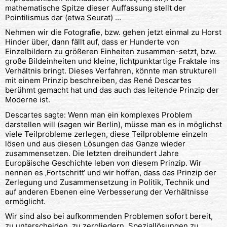
mathematische Spitze dieser Auffassung stellt der
Pointilismus dar (etwa Seurat) …
Nehmen wir die Fotografie, bzw. gehen jetzt einmal zu Horst
Hinder über, dann fällt auf, dass er Hunderte von
Einzelbildern zu größeren Einheiten zusammen-setzt, bzw.
große Bildeinheiten und kleine, lichtpunktartige Fraktale ins
Verhältnis bringt. Dieses Verfahren, könnte man strukturell
mit einem Prinzip beschreiben, das René Descartes
berühmt gemacht hat und das auch das leitende Prinzip der
Moderne ist.
Descartes sagte: Wenn man ein komplexes Problem
darstellen will (sagen wir Berlin), müsse man es in möglichst
viele Teilprobleme zerlegen, diese Teilprobleme einzeln
lösen und aus diesen Lösungen das Ganze wieder
zusammensetzen. Die letzten dreihundert Jahre
Europäische Geschichte leben von diesem Prinzip. Wir
nennen es ‚Fortschritt‘ und wir hoffen, dass das Prinzip der
Zerlegung und Zusammensetzung in Politik, Technik und
auf anderen Ebenen eine Verbesserung der Verhältnisse
ermöglicht.
Wir sind also bei aufkommenden Problemen sofort bereit,
zu unterscheiden, zu zergliedern, Speziallösungen zu