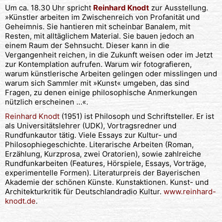
Um ca. 18.30 Uhr spricht
Reinhard Knodt
zur Ausstellung.
»Künstler arbeiten im Zwischenreich von Profanität und
Geheimnis. Sie hantieren mit scheinbar Banalem, mit
Resten, mit alltäglichem Material. Sie bauen jedoch an
einem Raum der Sehnsucht. Dieser kann in die
Vergangenheit reichen, in die Zukunft weisen oder im Jetzt
zur Kontemplation aufrufen. Warum wir fotografieren,
warum künstlerische Arbeiten gelingen oder misslingen und
warum sich Sammler mit »Kunst« umgeben, das sind
Fragen, zu denen einige philosophische Anmerkungen
nützlich erscheinen …«.
Reinhard Knodt
(1951) ist Philosoph und Schriftsteller. Er ist
als Universitätslehrer (UDK), Vortragsredner und
Rundfunkautor tätig. Viele Essays zur Kultur- und
Philosophiegeschichte. Literarische Arbeiten (Roman,
Erzählung, Kurzprosa, zwei Oratorien), sowie zahlreiche
Rundfunkarbeiten (Features, Hörspiele, Essays, Vorträge,
experimentelle Formen). Literaturpreis der Bayerischen
Akademie der schönen Künste. Kunstaktionen. Kunst- und
Architekturkritik für Deutschlandradio Kultur.
www.reinhard-
knodt.de
.