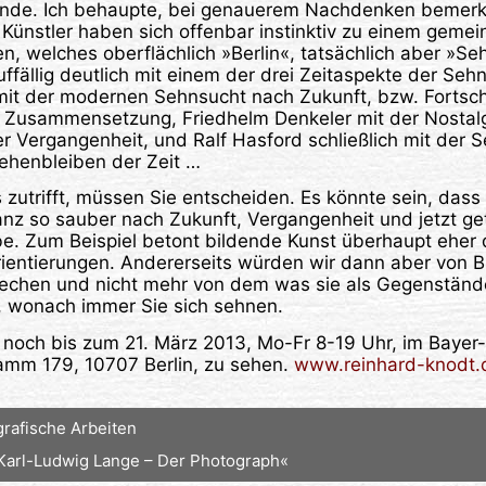
Ende. Ich behaupte, bei genauerem Nachdenken bemerkt
n Künstler haben sich offenbar instinktiv zu einem ge
welches oberflächlich »Berlin«, tatsächlich aber »Seh
uffällig deutlich mit einem der drei Zeitaspekte der Seh
mit der modernen Sehnsucht nach Zukunft, bzw. Fortschr
 Zusammensetzung, Friedhelm Denkeler mit der Nostalgi
r Vergangenheit, und Ralf Hasford schließlich mit der 
ehenbleiben der Zeit …
s zutrifft, müssen Sie entscheiden. Es könnte sein, das
nz so sauber nach Zukunft, Vergangenheit und jetzt get
. Zum Beispiel betont bildende Kunst überhaupt eher d
rientierungen. Andererseits würden wir dann aber von Bi
echen und nicht mehr von dem was sie als Gegenstän
n, wonach immer Sie sich sehnen.
t noch bis zum 21. März 2013, Mo-Fr 8-19 Uhr, im Bayer
damm 179, 10707 Berlin, zu sehen.
www.reinhard-knodt.
grafische Arbeiten
»Karl-Ludwig Lange – Der Photograph«