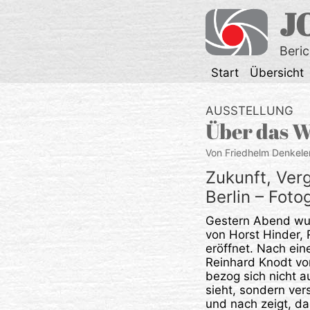
Zum
J
Inhalt
springen
Beri
Start
Übersicht
AUSSTELLUNG
Über das W
Von Friedhelm Denkele
Zukunft, Ver
Berlin – Fot
Gestern Abend wu
von Horst Hinder,
eröffnet. Nach ein
Reinhard Knodt vo
bezog sich nicht a
sieht, sondern ver
und nach zeigt, da