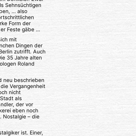
als Sehnsüchtigen
ben, … also
rtschrittlichen
arke Form der
der Feste gäbe …
ich mit
anchen Dingen der
rlin zutrifft. Auch
ie 35 Jahre alten
pologen Roland
nd neu beschrieben
 die Vergangenheit
och nicht
Stadt als
ndler, der vor
kerei eben noch
 Nostalgie – die
algiker ist. Einer,