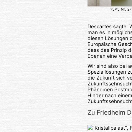
»5×5 Nr. 2«
Descartes sagte: W
man es in möglichs
diesen Lösungen d
Europäische Geschi
dass das Prinzip 
Ebenen eine Verbe
Wir sind also bei 
Speziallösungen zu
die Zukunft sich v
Zukunftssehnsucht
Phänomen Postmode
Hinder nach einem 
Zukunftssehnsucht
Zu Friedhelm D