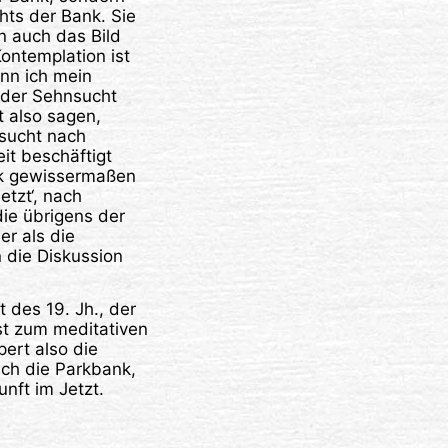
ts der Bank. Sie
rn auch das Bild
ontemplation ist
nn ich mein
der Sehnsucht
t also sagen,
sucht nach
it beschäftigt
nk gewissermaßen
tzt‘, nach
die übrigens der
er als die
 die Diskussion
 des 19. Jh., der
st zum meditativen
ert also die
uch die Parkbank,
nft im Jetzt.