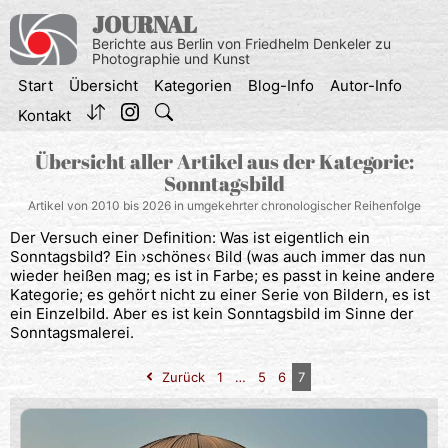
Zum
JOURNAL
Inhalt
Berichte aus Berlin von Friedhelm Denkeler zu
springen
Photographie und Kunst
Start
Übersicht
Kategorien
Blog-Info
Autor-Info
Kontakt
Übersicht aller Artikel aus der Kategorie:
Sonntagsbild
Artikel von 2010 bis 2026 in umgekehrter chronologischer Reihenfolge
Der Versuch einer Definition: Was ist eigentlich ein
Sonntagsbild? Ein ›schönes‹ Bild (was auch immer das nun
wieder heißen mag; es ist in Farbe; es passt in keine andere
Kategorie; es gehört nicht zu einer Serie von Bildern, es ist
ein Einzelbild. Aber es ist kein Sonntagsbild im Sinne der
Sonntagsmalerei.
Zurück
1
…
5
6
7