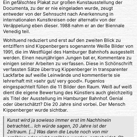
Ein
gefälschtes
Plakat zur großen Kunstausstellung der
Documenta, zu der er nie eingeladen wurde, zeugt
entweder von der Sehnsucht nach Anerkennung in
internationalen Kunstkreisen oder alternativ von der
Veräppelung
eben dieser. 1988 nahm er an der Biennale
Venedig teil.
Wohltuend reduziert und erst auf den zweiten Blick zu
entziffern sind Kippenbergers sogenannte Weiße Bilder von
1991, die im Westflügel des Hamburger Bahnhofs ausgestellt
werden. Einen neunjährigen Jungen bat er, Kommentare zu
einigen seiner Arbeiten zu verfassen. Diese in Schönschrift
verfassten Sätze übertrug Kippenberger in transparenter
Lackfarbe auf weiße Leinwände und kommentierte sie
lehrerhaft mit »sehr gut/ very good!«. Fugenlos
eingespachtelt füllen die 11 Bilder den Raum. Weiß auf weiß
dient die eigene Bewertung des Künstlers auch gleichzeitig
als Titel der Ausstellung im Hamburger Bahnhof. Genial
oder überschätzt? Die 20 Jahre sind vorbei. Der Mensch
Kippenberger wurde sichtbar.
Kunst wird ja sowieso immer erst im Nachhinein
betrachtet… Ich würde sagen, 20 Jahre ist der
Zeitraum. […] Was dann die Leute noch von mir