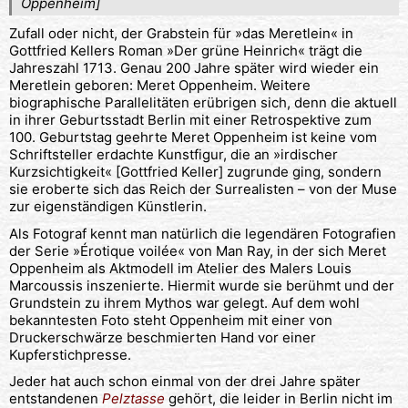
Oppenheim]
Zufall oder nicht, der Grabstein für »das Meretlein« in
Gottfried Kellers Roman »Der grüne Heinrich« trägt die
Jahreszahl 1713. Genau 200 Jahre später wird wieder ein
Meretlein geboren: Meret Oppenheim. Weitere
biographische Parallelitäten erübrigen sich, denn die aktuell
in ihrer Geburtsstadt Berlin mit einer Retrospektive zum
100. Geburtstag geehrte Meret Oppenheim ist keine vom
Schriftsteller erdachte Kunstfigur, die an »irdischer
Kurzsichtigkeit« [Gottfried Keller] zugrunde ging, sondern
sie eroberte sich das Reich der Surrealisten – von der Muse
zur eigenständigen Künstlerin.
Als Fotograf kennt man natürlich die legendären Fotografien
der Serie »Érotique voilée« von Man Ray, in der sich Meret
Oppenheim als Aktmodell im Atelier des Malers Louis
Marcoussis inszenierte. Hiermit wurde sie berühmt und der
Grundstein zu ihrem Mythos war gelegt. Auf dem wohl
bekanntesten Foto steht Oppenheim mit einer von
Druckerschwärze beschmierten Hand vor einer
Kupferstichpresse.
Jeder hat auch schon einmal von der drei Jahre später
entstandenen
Pelztasse
gehört, die leider in Berlin nicht im