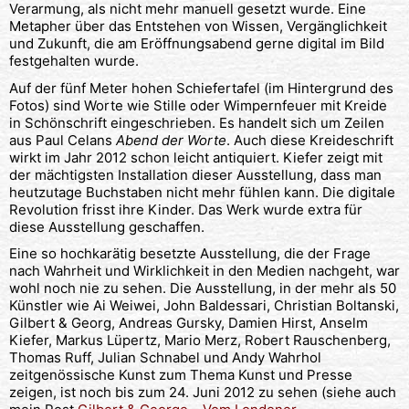
Verarmung, als nicht mehr manuell gesetzt wurde. Eine
Metapher über das Entstehen von Wissen, Vergänglichkeit
und Zukunft, die am Eröffnungsabend gerne digital im Bild
festgehalten wurde.
Auf der fünf Meter hohen Schiefertafel (im Hintergrund des
Fotos) sind Worte wie Stille oder Wimpernfeuer mit Kreide
in Schönschrift eingeschrieben. Es handelt sich um Zeilen
aus Paul Celans
Abend der Worte
. Auch diese Kreideschrift
wirkt im Jahr 2012 schon leicht antiquiert. Kiefer zeigt mit
der mächtigsten Installation dieser Ausstellung, dass man
heutzutage Buchstaben nicht mehr fühlen kann. Die digitale
Revolution frisst ihre Kinder. Das Werk wurde extra für
diese Ausstellung geschaffen.
Eine so hochkarätig besetzte Ausstellung, die der Frage
nach Wahrheit und Wirklichkeit in den Medien nachgeht, war
wohl noch nie zu sehen. Die Ausstellung, in der mehr als 50
Künstler wie Ai Weiwei, John Baldessari, Christian Boltanski,
Gilbert & Georg, Andreas Gursky, Damien Hirst, Anselm
Kiefer, Markus Lüpertz, Mario Merz, Robert Rauschenberg,
Thomas Ruff, Julian Schnabel und Andy Wahrhol
zeitgenössische Kunst zum Thema Kunst und Presse
zeigen, ist noch bis zum 24. Juni 2012 zu sehen (siehe auch