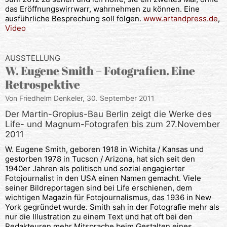
das Eröffnungswirrwarr, wahrnehmen zu können. Eine
ausführliche Besprechung soll folgen.
www.artandpress.de
,
Video
AUSSTELLUNG
W. Eugene Smith – Fotografien. Eine
Retrospektive
Von Friedhelm Denkeler,
30. September 2011
Der Martin-Gropius-Bau Berlin zeigt die Werke des
Life- und Magnum-Fotografen bis zum 27.November
2011
W. Eugene Smith, geboren 1918 in Wichita / Kansas und
gestorben 1978 in Tucson / Arizona, hat sich seit den
1940er Jahren als politisch und sozial engagierter
Fotojournalist in den USA einen Namen gemacht. Viele
seiner Bildreportagen sind bei Life erschienen, dem
wichtigen Magazin für Fotojournalismus, das 1936 in New
York gegründet wurde. Smith sah in der Fotografie mehr als
nur die Illustration zu einem Text und hat oft bei den
Redakteuren mehr Mitsprache beim Gestalten eines