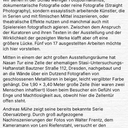
dokumentarische Fotografie oder reine Fotografie (Straight
Photography), sondern essayistisch arbeitende Künstler, die
in Serien und mit filmischen Mittel inszenieren, oder
theatralische Effekte nutzen und manchmal auch mit
Spielereien fotografisch agieren. Zwischen dem Anspruch
der Kuratoren und ihren Texten in der Ausstellung und der
Wirklichkeit der gezeigten Werke klafft aber oft eine
größere Lücke. Fünf von 17 ausgestellten Arbeiten möchte
ich hier vorstellen.
Mitten in einem der acht großen Ausstellungsräume hat
Nasan Tur
eine Zelle der ehemaligen Stasi-Untersuchungs-
Haftanstalt Bautzner Straße 112, Dresden, nachgebaut und
an die Wände über ein Dutzend Fotografien von
geschlossenen Metalltüren in beiger, leicht vergilbter Farbe
gehängt. Die 1,90 x 3,40 Meter große Zelle (hier waren zwei
Menschen inhaftiert) lösen beim Besucher ein Gefühl von
Enge und Machtlosigkeit aus, obwohl hier die Zellentür
offen steht.
Andreas Mühe
zeigt seine bereits bekannte Serie
Obersalzberg
. Durch groß aufgezogene
Nachinszenierungen der Fotos von Walter Frentz, dem
Kameramann von Leni Riefenstahl, versucht er den