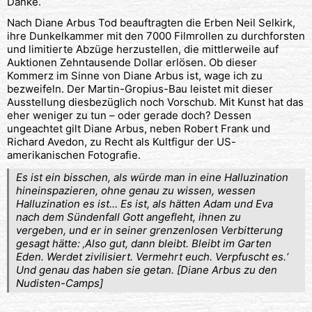
Danke.
Nach Diane Arbus Tod beauftragten die Erben Neil Selkirk,
ihre Dunkelkammer mit den 7000 Filmrollen zu durchforsten
und limitierte Abzüge herzustellen, die mittlerweile auf
Auktionen Zehntausende Dollar erlösen. Ob dieser
Kommerz im Sinne von Diane Arbus ist, wage ich zu
bezweifeln. Der Martin-Gropius-Bau leistet mit dieser
Ausstellung diesbezüglich noch Vorschub. Mit Kunst hat das
eher weniger zu tun – oder gerade doch? Dessen
ungeachtet gilt Diane Arbus, neben Robert Frank und
Richard Avedon, zu Recht als Kultfigur der US-
amerikanischen Fotografie.
Es ist ein bisschen, als würde man in eine Halluzination
hineinspazieren, ohne genau zu wissen, wessen
Halluzination es ist… Es ist, als hätten Adam und Eva
nach dem Sündenfall Gott angefleht, ihnen zu
vergeben, und er in seiner grenzenlosen Verbitterung
gesagt hätte: ‚Also gut, dann bleibt. Bleibt im Garten
Eden. Werdet zivilisiert. Vermehrt euch. Verpfuscht es.‘
Und genau das haben sie getan. [Diane Arbus zu den
Nudisten-Camps]