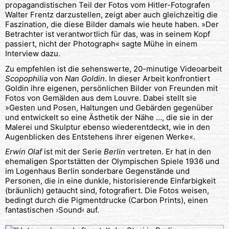
propagandistischen Teil der Fotos vom Hitler-Fotografen
Walter Frentz darzustellen, zeigt aber auch gleichzeitig die
Faszination, die diese Bilder damals wie heute haben. »Der
Betrachter ist verantwortlich für das, was in seinem Kopf
passiert, nicht der Photograph« sagte Mühe in einem
Interview dazu.
Zu empfehlen ist die sehenswerte, 20-minutige Videoarbeit
Scopophilia
von
Nan Goldin
. In dieser Arbeit konfrontiert
Goldin ihre eigenen, persönlichen Bilder von Freunden mit
Fotos von Gemälden aus dem Louvre. Dabei stellt sie
»Gesten und Posen, Haltungen und Gebärden gegenüber
und entwickelt so eine Ästhetik der Nähe …, die sie in der
Malerei und Skulptur ebenso wiederentdeckt, wie in den
Augenblicken des Entstehens ihrer eigenen Werke«.
Erwin Olaf
ist mit der Serie
Berlin
vertreten. Er hat in den
ehemaligen Sportstätten der Olympischen Spiele 1936 und
im Logenhaus Berlin sonderbare Gegenstände und
Personen, die in eine dunkle, historisierende Einfarbigkeit
(bräunlich) getaucht sind, fotografiert. Die Fotos weisen,
bedingt durch die Pigmentdrucke (Carbon Prints), einen
fantastischen ›Sound‹ auf.