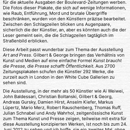
für die aktuelle Ausgaben der Boulevard-Zeitungen werben.
Die Fotos dieser Plakate, die sich auf wenige Informationen,
wie Raub, Entführung, Mord und brutale Übergriffe
beschränken, wurden von den Künstlern präzise bearbeitet.
Zwischen den Schlagzeilen blicken uns Augenpaare,
sicherlich die der Künstler, an, aber es könnten auch die der
Leser gemeint sein, die die Schlagzeilen tagtäglich im
Straßenbild erblicken.
Diese Arbeit passt wunderbar zum Thema der Ausstellung
Art and Press
. Gilbert & George bringen das Verhältnis von
Kunst und Medien auf eine einfache Formel
Kunst braucht
die Presse, die Presse schafft Öffentlichkeit
. Aus 2700
Zeitungsplakaten schufen die Künstler 292 Werke, die
zurzeit auch in London in den White Cube Gallerien zu
sehen sind.
Die Ausstellung, in der mehr als 50 Künstler wie Ai Weiwei,
John Baldessari, Christian Boltanski, Gilbert & Georg,
Andreas Gursky, Damien Hirst, Anselm Kiefer, Markus
Lüpertz, Mario Merz, Robert Rauschenberg, Thomas Ruff,
Julian Schnabel und Andy Wahrhol, zeitgenössische Kunst
zum Thema Kunst und Presse zeigen, teilweise mit extra für
diese Ausstellung konzipierten Werken, ist noch bis zum 24.
Juni 2012 zu sehen und ich hoffe, sie ein zweites Mal, ohne