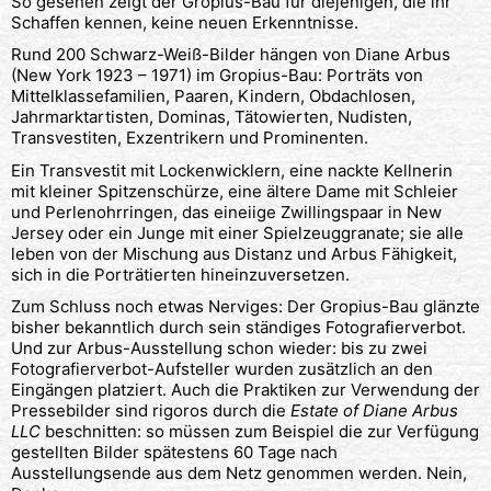
So gesehen zeigt der Gropius-Bau für diejenigen, die ihr
Schaffen kennen, keine neuen Erkenntnisse.
Rund 200 Schwarz-Weiß-Bilder hängen von Diane Arbus
(New York 1923 – 1971) im Gropius-Bau: Porträts von
Mittelklassefamilien, Paaren, Kindern, Obdachlosen,
Jahrmarktartisten, Dominas, Tätowierten, Nudisten,
Transvestiten, Exzentrikern und Prominenten.
Ein Transvestit mit Lockenwicklern, eine nackte Kellnerin
mit kleiner Spitzenschürze, eine ältere Dame mit Schleier
und Perlenohrringen, das eineiige Zwillingspaar in New
Jersey oder ein Junge mit einer Spielzeuggranate; sie alle
leben von der Mischung aus Distanz und Arbus Fähigkeit,
sich in die Porträtierten hineinzuversetzen.
Zum Schluss noch etwas Nerviges: Der Gropius-Bau glänzte
bisher bekanntlich durch sein ständiges Fotografierverbot.
Und zur Arbus-Ausstellung schon wieder: bis zu zwei
Fotografierverbot-Aufsteller wurden zusätzlich an den
Eingängen platziert. Auch die Praktiken zur Verwendung der
Pressebilder sind rigoros durch die
Estate of Diane Arbus
LLC
beschnitten: so müssen zum Beispiel die zur Verfügung
gestellten Bilder spätestens 60 Tage nach
Ausstellungsende aus dem Netz genommen werden. Nein,