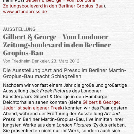
mein Post
Gilbert & George – Vom Londoner
Zeitungsboulevard in den Berliner Gropius-Bau
).
www.artandpress.de
AUSSTELLUNG
Gilbert & George – Vom Londoner
Zeitungsboulevard in den Berliner
Gropius-Bau
Von Friedhelm Denkeler,
23. März 2012
Die Ausstellung »Art and Press« im Berliner Martin-
Gropius-Bau macht Schlagzeilen
Nachdem wir vor fast einem Jahr die große und großartige
Ausstellung J
ack Freak Pictures
des Londoner
Künstlerpaars Gilbert & George in den Hamburger
Deichtorhallen sehen konnten (siehe
Gilbert & George:
Jeder ist sein eigener Freak
) konnten wir das Paar gestern
Abend, während der Eröffnung der Ausstellung
Art and
Press
im Berliner Martin-Gropius-Bau, live inmitten ihrer
jüngsten Werke aus dem
London Pictures
-Zyklus erleben.
Sie präsentierten nicht nur ihr Werk, sondern auch sich