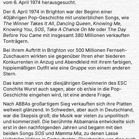
vom 6. April 1974 herausgesucht.
Der 6. April 1974 in Brighton war der Beginn einer
40jährigen Pop-Geschichte mit unsterblichen Songs, wie
The Winner Takes It All
,
Dancing Queen
,
Knowing Me,
Knowing You
,
SOS
,
Take A Chance On Me
oder T
he Day
Before You Came
mit insgesamt 380 Millionen verkauften
Tonträgern.
Bei ihrem Auftritt in Brighton vor 500 Millionen Fernseh-
Zuschauern wirkten sie gegenüber ihren eher biederen
Konkurrenten in Anzug und Abendkleid mit ihrem farbigen,
hippiemäßigen Outfit wie eine Gruppe von einem anderen
Stern.
Das kann man von der diesjährigen Gewinnerin des ESC
Conchita Wurst auch sagen, aber ob er/sie in die Pop-
Geschichte eingehen wird, ist eine andere Frage.
Nach ABBAs großartigem Sieg verkauften sich ihre Platten
weltweit glänzend. In Schweden, aber auch in Deutschland,
war die Skepsis groß; die Musik war vielen zu unpolitisch
und kommerziell. Die berühmte Abbamania entwickelte sich
erst in den nachfolgenden Jahren und begann mit den
beiden Songs
SOS
und
Mamma Mia
, zu denen Lasse