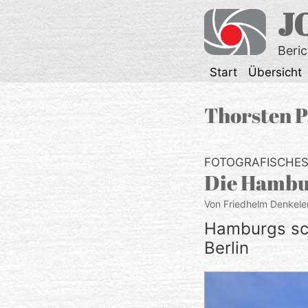
Zum
J
Inhalt
springen
Beri
Start
Übersicht
Thorsten P
FOTOGRAFISCHE
Die Hambur
Von Friedhelm Denkele
Hamburgs sc
Berlin