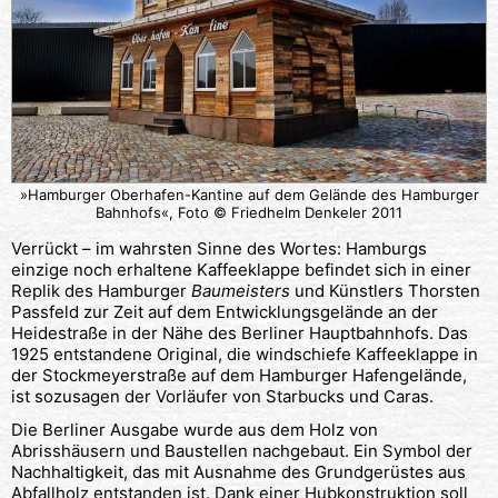
»Hamburger Oberhafen-Kantine auf dem Gelände des Hamburger
Bahnhofs«, Foto © Friedhelm Denkeler 2011
Verrückt – im wahrsten Sinne des Wortes: Hamburgs
einzige noch erhaltene Kaffeeklappe befindet sich in einer
Replik des Hamburger
Baumeisters
und Künstlers Thorsten
Passfeld zur Zeit auf dem Entwicklungsgelände an der
Heidestraße in der Nähe des Berliner Hauptbahnhofs. Das
1925 entstandene Original, die windschiefe Kaffeeklappe in
der Stockmeyerstraße auf dem Hamburger Hafengelände,
ist sozusagen der Vorläufer von Starbucks und Caras.
Die Berliner Ausgabe wurde aus dem Holz von
Abrisshäusern und Baustellen nachgebaut. Ein Symbol der
Nachhaltigkeit, das mit Ausnahme des Grundgerüstes aus
Abfallholz entstanden ist. Dank einer Hubkonstruktion soll