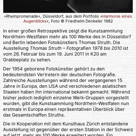
»Rheinpromenade«, Düsseldorf, aus dem Portfolio »
Harmonie eines
Augenblicks
«, Foto © Friedhelm Denkeler 1982
In einer großen Retrospektive zeigt die Kunstsammlung
Nordrhein-Westfalen mehr als 100 Werke des in Düsseldorf
und Berlin lebenden Fotokünstlers Thomas Struth. Die
Ausstellung
Thomas Struth – Fotografien 1978 bis 2010
ist
vom 26. Februar bis zum 19. Juni 2011 in K20 am
Grabbeplatz zu sehen.
Der 1954 geborene Fotokünstler gehört zu den
bedeutendsten Vertretern der deutschen Fotografie.
Zahlreiche Ausstellungen während der vergangenen 15
Jahre in Europa, den USA und verschiedenen asiatischen
Staaten haben ihn international bekannt gemacht. Während
bisher jedoch lediglich einzelne Werk-Gruppen vorgestellt
wurden, gibt die Kunstsammlung Nordrhein-Westfalen nun
erstmals in Europa einen repräsentativen Überblick über
das Gesamtschaffen Struths.
Die in Kooperation mit dem Kunsthaus Zürich entstandene
Ausstellung ist gegenüber der ersten Station in der Schweiz
auf jetzt mehr als 100 Werke erweitert worden. Ein