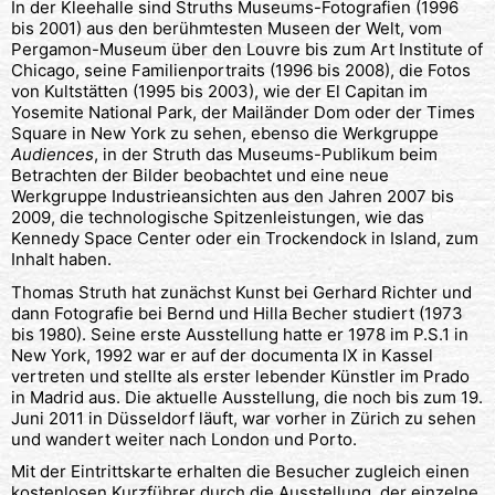
In der Kleehalle sind Struths Museums-Fotografien (1996
bis 2001) aus den berühmtesten Museen der Welt, vom
Pergamon-Museum über den Louvre bis zum Art Institute of
Chicago, seine Familienportraits (1996 bis 2008), die Fotos
von Kultstätten (1995 bis 2003), wie der El Capitan im
Yosemite National Park, der Mailänder Dom oder der Times
Square in New York zu sehen, ebenso die Werkgruppe
Audiences
, in der Struth das Museums-Publikum beim
Betrachten der Bilder beobachtet und eine neue
Werkgruppe Industrieansichten aus den Jahren 2007 bis
2009, die technologische Spitzenleistungen, wie das
Kennedy Space Center oder ein Trockendock in Island, zum
Inhalt haben.
Thomas Struth hat zunächst Kunst bei Gerhard Richter und
dann Fotografie bei Bernd und Hilla Becher studiert (1973
bis 1980). Seine erste Ausstellung hatte er 1978 im P.S.1 in
New York, 1992 war er auf der documenta IX in Kassel
vertreten und stellte als erster lebender Künstler im Prado
in Madrid aus. Die aktuelle Ausstellung, die noch bis zum 19.
Juni 2011 in Düsseldorf läuft, war vorher in Zürich zu sehen
und wandert weiter nach London und Porto.
Mit der Eintrittskarte erhalten die Besucher zugleich einen
kostenlosen Kurzführer durch die Ausstellung, der einzelne