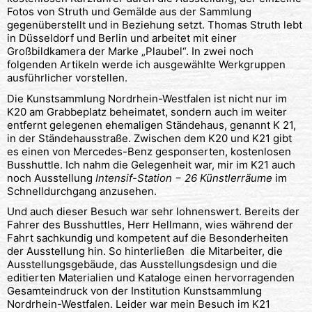
Fotos von Struth und Gemälde aus der Sammlung
gegenüberstellt und in Beziehung setzt. Thomas Struth lebt
in Düsseldorf und Berlin und arbeitet mit einer
Großbildkamera der Marke „Plaubel“. In zwei noch
folgenden Artikeln werde ich ausgewählte Werkgruppen
ausführlicher vorstellen.
Die Kunstsammlung Nordrhein-Westfalen ist nicht nur im
K20 am Grabbeplatz beheimatet, sondern auch im weiter
entfernt gelegenen ehemaligen Ständehaus, genannt K 21,
in der Ständehausstraße. Zwischen dem K20 und K21 gibt
es einen von Mercedes-Benz gesponserten, kostenlosen
Busshuttle. Ich nahm die Gelegenheit war, mir im K21 auch
noch Ausstellung
Intensif-Station − 26 Künstlerräume
im
Schnelldurchgang anzusehen.
Und auch dieser Besuch war sehr lohnenswert. Bereits der
Fahrer des Busshuttles, Herr Hellmann, wies während der
Fahrt sachkundig und kompetent auf die Besonderheiten
der Ausstellung hin. So hinterließen die Mitarbeiter, die
Ausstellungsgebäude, das Ausstellungsdesign und die
editierten Materialien und Kataloge einen hervorragenden
Gesamteindruck von der Institution Kunstsammlung
Nordrhein-Westfalen. Leider war mein Besuch im K21