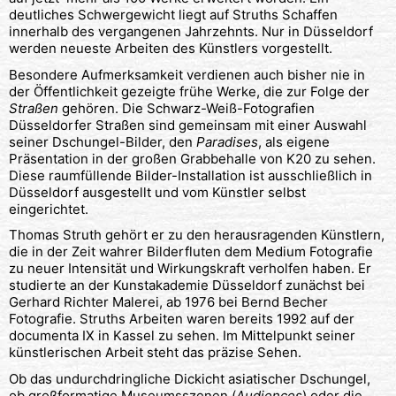
deutliches Schwergewicht liegt auf Struths Schaffen
innerhalb des vergangenen Jahrzehnts. Nur in Düsseldorf
werden neueste Arbeiten des Künstlers vorgestellt.
Besondere Aufmerksamkeit verdienen auch bisher nie in
der Öffentlichkeit gezeigte frühe Werke, die zur Folge der
Straßen
gehören. Die Schwarz-Weiß-Fotografien
Düsseldorfer Straßen sind gemeinsam mit einer Auswahl
seiner Dschungel-Bilder, den
Paradises
, als eigene
Präsentation in der großen Grabbehalle von K20 zu sehen.
Diese raumfüllende Bilder-Installation ist ausschließlich in
Düsseldorf ausgestellt und vom Künstler selbst
eingerichtet.
Thomas Struth gehört er zu den herausragenden Künstlern,
die in der Zeit wahrer Bilderfluten dem Medium Fotografie
zu neuer Intensität und Wirkungskraft verholfen haben. Er
studierte an der Kunstakademie Düsseldorf zunächst bei
Gerhard Richter Malerei, ab 1976 bei Bernd Becher
Fotografie. Struths Arbeiten waren bereits 1992 auf der
documenta IX in Kassel zu sehen. Im Mittelpunkt seiner
künstlerischen Arbeit steht das präzise Sehen.
Ob das undurchdringliche Dickicht asiatischer Dschungel,
ob großformatige Museumsszenen (
Audiences
) oder die