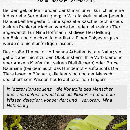
Foto © Friedhelm Denkeler 2016
Bei den geklonten Hunden denkt man unwillkürlich an eine
industrielle Serienfertigung; in Wirklichkeit ist aber jeder in
Handarbeit hergestellt. Eine spezielle Kaschiertechnik aus
kleinen Papierstückchen wurde bei jedem einzelnen Tier
angewandt. Für Nina Hoffmann ist diese Herstellung
eintönig und gleichzeitig meditativ. Einen Polyesterguss
würde sie nicht anfertigen lassen.
Das große Thema in Hoffmanns Arbeiten ist die Natur; sie
gehört aber nicht zu den Ökokünstlern. Ihre Vorbilder sind
eher Amseln Kiefer (mit seinen Bleibüchern) oder Bruce
Naumann (bei dem auch das Hundemotiv auftaucht). Die
Tiere lesen in Büchern, die leer sind und der Mensch
speichert sein Wissen heute auf externen Trägern.
In letzter Konsequenz – die Kontrolle des Menschen
über sich selbst erweist sich als Illusion – hat er sein
Wissen delegiert, konserviert und – verloren. [Nina
Hoffmann]