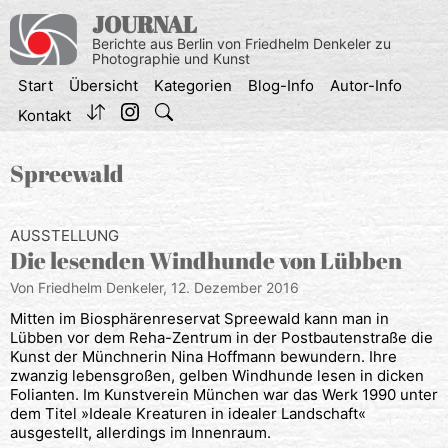
Zum
JOURNAL
Inhalt
Berichte aus Berlin von Friedhelm Denkeler zu
springen
Photographie und Kunst
Start
Übersicht
Kategorien
Blog-Info
Autor-Info
Kontakt
Spreewald
AUSSTELLUNG
Die lesenden Windhunde von Lübben
Von Friedhelm Denkeler,
12. Dezember 2016
Mitten im Biosphärenreservat Spreewald kann man in
Lübben vor dem Reha-Zentrum in der Postbautenstraße die
Kunst der Münchnerin Nina Hoffmann bewundern. Ihre
zwanzig lebensgroßen, gelben Windhunde lesen in dicken
Folianten. Im Kunstverein München war das Werk 1990 unter
dem Titel »Ideale Kreaturen in idealer Landschaft«
ausgestellt, allerdings im Innenraum.