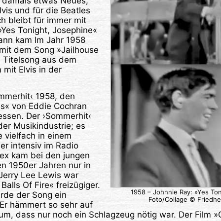
r damals etwas Neues,
Elvis und für die Beatles
ch bleibt für immer mit
»Yes Tonight, Josephine«
ann kam Im Jahr 1958
 mit dem Song »Jailhouse
 Titelsong aus dem
mit Elvis in der
mmerhit‹ 1958, den
s« von Eddie Cochran
gessen. Der ›Sommerhit‹
der Musikindustrie; es
 vielfach in einem
 intensiv im Radio
Sex kam bei den jungen
den 1950er Jahren nur in
Jerry Lee Lewis war
alls Of Fire« freizügiger.
1958 – Johnnie Ray: »Yes Ton
de der Song ein
Foto/Collage © Friedh
Er hämmert so sehr auf
um, dass nur noch ein Schlagzeug nötig war. Der Film »G