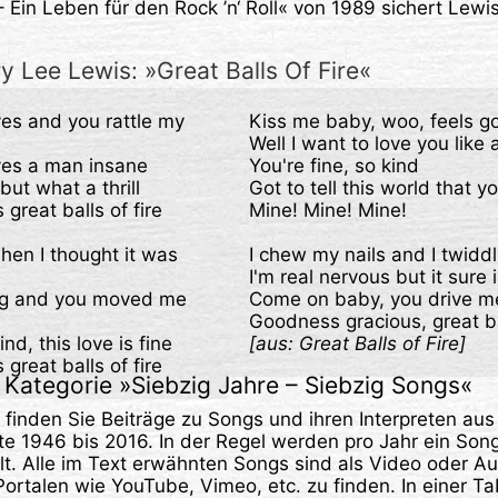
 Ein Leben für den Rock ’n‘ Roll« von 1989 sichert Lewis
y Lee Lewis: »Great Balls Of Fire«
s and you rattle my 
Kiss me baby, woo, feels go
Well I want to love you like 
es a man insane

You're fine, so kind

ut what a thrill

Got to tell this world that yo
reat balls of fire

Mine! Mine! Mine!

hen I thought it was 
I chew my nails and I twidd
I'm real nervous but it sure i
g and you moved me 
Come on baby, you drive me
d, this love is fine

[aus: Great Balls of Fire] 
great balls of fire
Kategorie »
Siebzig Jahre – Siebzig Songs
«
e finden Sie Beiträge zu Songs und ihren Interpreten au
e 1946 bis 2016. In der Regel werden pro Jahr ein So
lt. Alle im Text erwähnten Songs sind als Video oder A
rtalen wie YouTube, Vimeo, etc. zu finden. In einer Ta