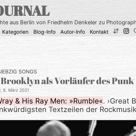
OURNAL
chte aus Berlin von Friedhelm Denkeler zu Photograp
Kategorien
Blog-Info
Autor-Info
Kontakt
SIEBZIG SONGS
 Brooklyn als Vorläufer des Punk
r,
8. März 2021
Wray & His Ray Men: »Rumble«
. ›Great B
enkwürdigsten Textzeilen der Rockmusik