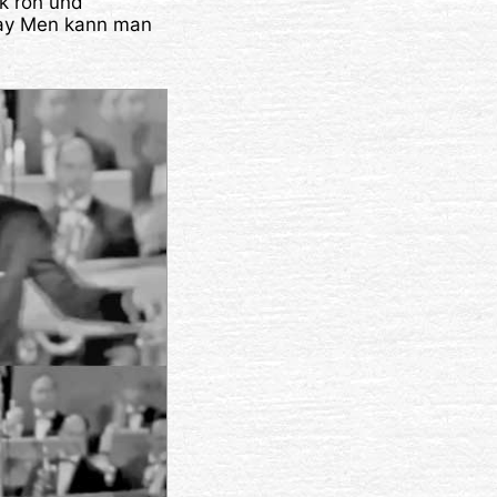
k roh und
 Ray Men kann man