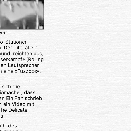
eler
io-Stationen
Der Titel allein,
und, reichten aus,
serkampf» [Rolling
 den Lautsprecher
n eine »Fuzzbox«,
 sich die
diomacher, dass
r. Ein Fan schrieb
n ein Video mit
he Delicate
s.
ühl des