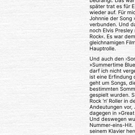
bedrängt. Das wa
später trat es für 
wieder auf. Für mi
Johnnie der Song 
verbunden. Und d
noch Elvis Presley
Rock«. Es war dem
gleichnamigen Film 
Hauptrolle.
Und auch den ›So
»Summertime Blue
darf ich nicht ver
ist eine Erfindung 
geht um Songs, die
bestimmten Sommer
gespielt wurden. 
Rock ’n‘ Roller in 
Andeutungen vor, 
dagegen in »Great B
Und deswegen wur
Nummer-eins-Hit. 
seinem Klavier her