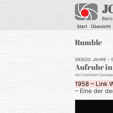
Zum
J
Inhalt
springen
Beri
Start
Übersicht
Rumble
SIEBZIG JAHRE – 
Aufruhr in
Von Friedhelm Denkele
1958 – Link 
– Eine der d