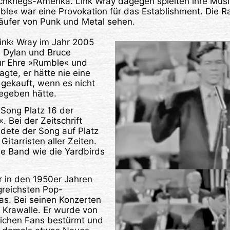
hkriegs-Amerika. Link Wray dagegen spielten ihre Musi
ble« war eine Provokation für das Establishment. Die
äufer von Punk und Metal sehen.
Link‹ Wray im Jahr 2005
b Dylan und Bruce
ur Ehre »Rumble« und
te, er hätte nie eine
e gekauft, wenn es nicht
egeben hätte.
 Song Platz 16 der
. Bei der Zeitschrift
ndete der Song auf Platz
itarristen aller Zeiten.
ele Band wie die Yardbirds
 in den 1950er Jahren
lgreichsten Pop-
as. Bei seinen Konzerten
 Krawalle. Er wurde von
lichen Fans bestürmt und