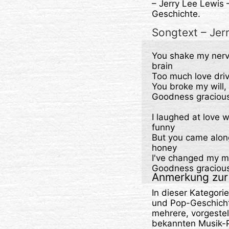
– Jerry Lee Lewis –
Geschichte.
Songtext – Jerr
You shake my nerve
brain

Too much love driv
You broke my will, b
Goodness gracious g
I laughed at love w
funny

But you came alon
honey

I've changed my min
Goodness gracious 
Anmerkung zur 
In dieser Kategori
und Pop-Geschicht
mehrere, vorgestel
bekannten Musik-Po