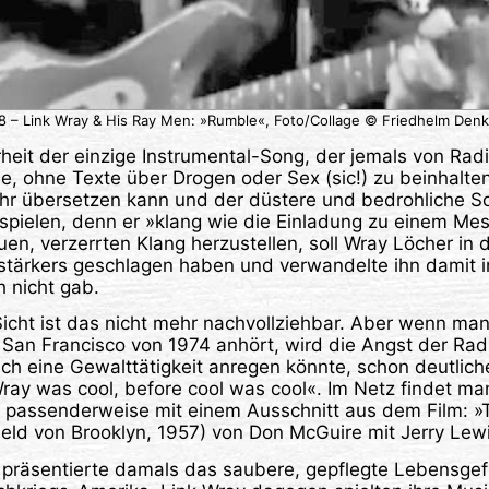
8 – Link Wray & His Ray Men: »Rumble«, Foto/Collage © Friedhelm Denk
erheit der einzige Instrumental-Song, der jemals von Rad
, ohne Texte über Drogen oder Sex (sic!) zu beinhalten. 
hr übersetzen kann und der düstere und bedrohliche So
spielen, denn er »klang wie die Einladung zu einem Mes
en, verzerrten Klang herzustellen, soll Wray Löcher in
rstärkers geschlagen haben und verwandelte ihn damit i
 nicht gab.
icht ist das nicht mehr nachvollziehbar. Aber wenn man
San Francisco von 1974 anhört, wird die Angst der Ra
ch eine Gewalttätigkeit anregen könnte, schon deutliche
ay was cool, before cool was cool«. Im Netz findet ma
 passenderweise mit einem Ausschnitt aus dem Film: »T
eld von Brooklyn, 1957) von Don McGuire mit Jerry Lewi
e präsentierte damals das saubere, gepflegte Lebensgef