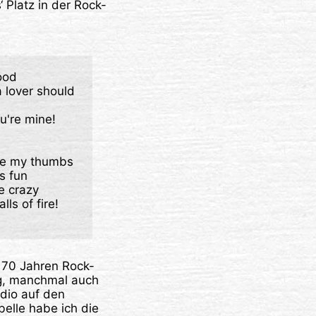
‘ Platz in der Rock-
od

a lover should

u're mine! 
le my thumbs

s fun

 crazy

Goodness gracious, great balls of fire! 
s 70 Jahren Rock-
ng, manchmal auch
udio auf den
belle habe ich die