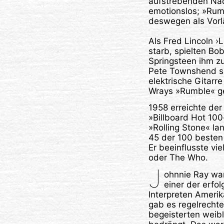
aufstrebenden Nac
emotionslos; »Rum
deswegen als Vorl
Als Fred Lincoln ›
starb, spielten Bo
Springsteen ihm z
Pete Townshend sag
elektrische Gitarr
Wrays »Rumble« g
1958 erreichte der
»Billboard Hot 100«
»Rolling Stone« la
45 der 100 besten G
Er beeinflusste vi
oder The Who.
J
ohnnie Ray war
einer der erfo
Interpreten Amerik
gab es regelrechte
begeisterten weib