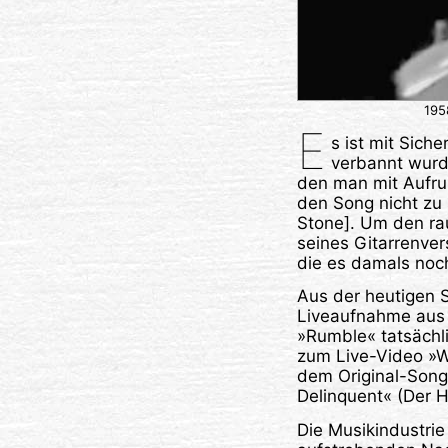
195
E
s ist mit Sich
verbannt wurde
den man mit Aufru
den Song nicht zu 
Stone]. Um den rau
seines Gitarrenve
die es damals noch
Aus der heutigen S
Liveaufnahme aus 
»Rumble« tatsächli
zum Live-Video »Wr
dem Original-Song
Delinquent« (Der H
Die Musikindustri