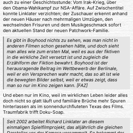
auch zu einer Geschichtsstunde: Vom Irak-Krieg, über
den Obama-Wahlkampf zur NSA-Affäre. Auf Zwischentitel
konnte Linklater verzichten; der Zuschauer erkennt anhand
der neuen Häuser nach mehrmaligen Umzügen, den
wechselnden Frisuren und dem Musikgeschmack sofort
den aktuellen Stand der neuen Patchwork-Familie.
Es gibt in Boyhood nichts zu sehen, was man nicht in
anderen Filmen schon gesehen hätte, und doch sieht
man alles wie zum ersten Mal, weil es aus der fiktiven
in die wirkliche Zeit versetzt ist und zugleich die
Erzählform der Fiktion bewahrt. Boyhood ist der
herausragende Beitrag im Wettbewerb der Berlinale,
weil er ein Versprechen wahr macht, das so alt ist wie
die bewegten Bilder selbst, weil er etwas zeigt, dass
man so nur im Kino zeigen kann. [FAZ]
Und eben nur im Kino, weil im wirklichen Leben leider alles
doch nicht so glatt läuft und familiäre Brüche mehr Spuren
hinterlassen als im sonnendurchfluteten Texas des Films.
Traumfabrik trifft Doku-Soap.
Seit 2002 arbeitet Richard Linklater an diesem
einmaligen Spielfilmprojekt, das alljährlich die gleichen
Darsteller vor der Kamera versammelt. So bekommt der