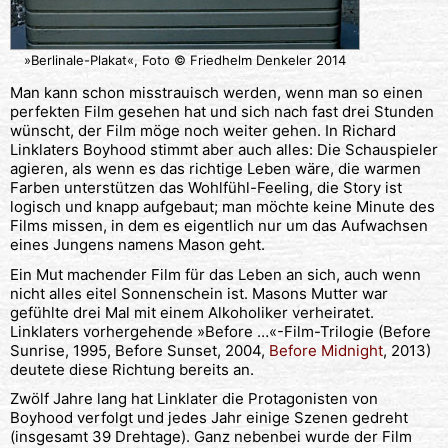
»Berlinale-Plakat«, Foto © Friedhelm Denkeler 2014
Man kann schon misstrauisch werden, wenn man so einen
perfekten Film gesehen hat und sich nach fast drei Stunden
wünscht, der Film möge noch weiter gehen. In Richard
Linklaters Boyhood stimmt aber auch alles: Die Schauspieler
agieren, als wenn es das richtige Leben wäre, die warmen
Farben unterstützen das Wohlfühl-Feeling, die Story ist
logisch und knapp aufgebaut; man möchte keine Minute des
Films missen, in dem es eigentlich nur um das Aufwachsen
eines Jungens namens Mason geht.
Ein Mut machender Film für das Leben an sich, auch wenn
nicht alles eitel Sonnenschein ist. Masons Mutter war
gefühlte drei Mal mit einem Alkoholiker verheiratet.
Linklaters vorhergehende »Before …«-Film-Trilogie (Before
Sunrise, 1995, Before Sunset, 2004,
Before Midnight
, 2013)
deutete diese Richtung bereits an.
Zwölf Jahre lang hat Linklater die Protagonisten von
Boyhood verfolgt und jedes Jahr einige Szenen gedreht
(insgesamt 39 Drehtage). Ganz nebenbei wurde der Film