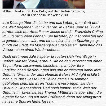
»Ethan Hawke und Julie Delpy auf dem Roten Teppich«,
Foto © Friedhelm Denkeler 2013
Ihre Dialoge über die Liebe und das Leben, über Gott und
die Welt begannen vor 17 Jahren: In Before Sunrise (1995)
lernten sich der Amerikaner Jesse und die Französin Céline
im Zug nach Wien kennen. Sie flirteten, philosophierten und
argumentierten, während eines nächtlichen Spaziergangs
durch die Stadt. Im Morgengrauen gab es am Bahnsteig das
Versprechen eines Wiedersehens.
Doch erst neun Jahre später kreuzten sich ihre Wege in
Before Sunset (2004) erneut. Die beiden verbrachten einen
Tag in Paris zusammen, tauschten sich über ihre
unglücklichen Beziehungen aus und entdeckten dabei ihre
Gefühle füreinander aufs Neue.In Before Midnight erfährt
man nun, dass Jesse und Céline damals zusammen
geblieben sind. Mit ihren Töchtern verbringen sie den
Urlaub in Griechenland. Und noch immer ist die Welt der
Gefühle ihr favorisiertes Thema. Mittlerweile aber steht die
eigene Beziehung auf dem Prüfstand, denn der Alltagstrott
hat seine Spuren hinterlassen.