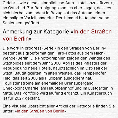
Gefahr – wie dieses sinnbildliche Auto – total abzustürzen«,
so Ostarhild. Zur Beruhigung kann ich aber sagen, dass es
sich hierbei zumindest in Bezug auf das Auto um einen
einmaligen Vorfall handelte. Der Himmel hatte aber seine
Schleusen geöffnet.
Anmerkung zur Kategorie »
In den Straßen
von Berlin
«
Die work in progress-Serie »In den Straßen von Berlin«
besteht aus großformatigen Farb-Fotos aus dem Nach-
Wende-Berlin. Die Photographien zeigen den Wandel des
Stadtbildes seit dem Jahr 2000: Abriss des Palastes der
Republik und neue Hotels, hauptsächlich im Ost-Teil der
Stadt, Bautätigkeiten im alten Westen, das Tempelhofer
Feld, das seit 2008 als Flugbahn ausgedient hat,
Touristenströme am ehemaligen Grenzübergang
Checkpoint Charlie, am Hauptbahnhof und im Lustgarten in
Mitte. Das Portfolio wird laufend ergänzt. Ein Künstlerbuch
ist für 2027 geplant.
Eine visuelle Übersicht aller Artikel der Kategorie finden Sie
unter: »
In den Straßen von Berlin
«.