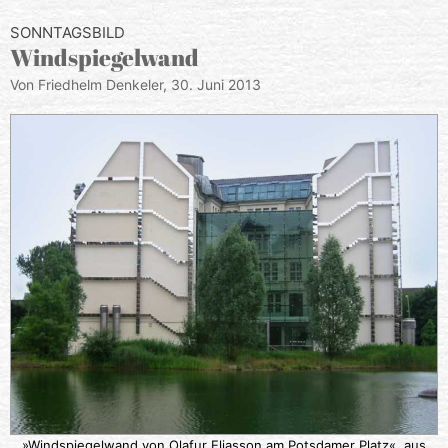
SONNTAGSBILD
Windspiegelwand
Von Friedhelm Denkeler,
30. Juni 2013
»Windspiegelwand von Olafur Eliasson am Potsdamer Platz«, aus