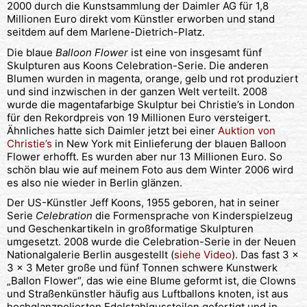
2000 durch die Kunstsammlung der Daimler AG für 1,8
Millionen Euro direkt vom Künstler erworben und stand
seitdem auf dem Marlene-Dietrich-Platz.
Die blaue
Balloon Flower
ist eine von insgesamt fünf
Skulpturen aus Koons Celebration-Serie. Die anderen
Blumen wurden in magenta, orange, gelb und rot produziert
und sind inzwischen in der ganzen Welt verteilt. 2008
wurde die magentafarbige Skulptur bei Christie’s in London
für den Rekordpreis von 19 Millionen Euro versteigert.
Ähnliches hatte sich Daimler jetzt bei einer
Auktion von
Christie’s
in New York mit Einlieferung der blauen Balloon
Flower erhofft. Es wurden aber nur 13 Millionen Euro. So
schön blau wie auf meinem Foto aus dem Winter 2006 wird
es also nie wieder in Berlin glänzen.
Der US-Künstler Jeff Koons, 1955 geboren, hat in seiner
Serie
Celebration
die Formensprache von Kinderspielzeug
und Geschenkartikeln in großformatige Skulpturen
umgesetzt. 2008 wurde die Celebration-Serie in der Neuen
Nationalgalerie Berlin ausgestellt (
siehe Video
). Das fast 3 x
3 x 3 Meter große und fünf Tonnen schwere Kunstwerk
„Ballon Flower“, das wie eine Blume geformt ist, die Clowns
und Straßenkünstler häufig aus Luftballons knoten, ist aus
hochglanzpolierten Edelstahlgussteilen gefertigt und in