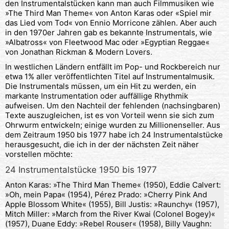
den Instrumentalstücken kann man auch Filmmusiken wie
»The Third Man Theme« von Anton Karas oder «Spiel mir
das Lied vom Tod« von Ennio Morricone zählen. Aber auch
in den 1970er Jahren gab es bekannte Instrumentals, wie
»Albatross« von Fleetwood Mac oder »Egyptian Reggae«
von Jonathan Rickman & Modern Lovers.
In westlichen Ländern entfällt im Pop- und Rockbereich nur
etwa 1% aller veröffentlichten Titel auf Instrumentalmusik.
Die Instrumentals müssen, um ein Hit zu werden, ein
markante Instrumentation oder auffällige Rhythmik
aufweisen. Um den Nachteil der fehlenden (nachsingbaren)
Texte auszugleichen, ist es von Vorteil wenn sie sich zum
Ohrwurm entwickeln; einige wurden zu Millionenseller. Aus
dem Zeitraum 1950 bis 1977 habe ich 24 Instrumentalstücke
herausgesucht, die ich in der der nächsten Zeit näher
vorstellen möchte:
24 Instrumentalstücke 1950 bis 1977
Anton Karas: »The Third Man Theme« (1950), Eddie Calvert:
»Oh, mein Papa« (1954), Pérez Prado: »Cherry Pink And
Apple Blossom White« (1955), Bill Justis: »Raunchy« (1957),
Mitch Miller: »March from the River Kwai (Colonel Bogey)«
(1957), Duane Eddy: »Rebel Rouser« (1958), Billy Vaughn: