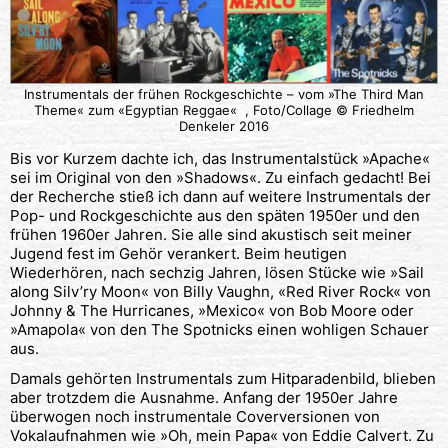
Instrumentals der frühen Rockgeschichte – vom »The Third Man
Theme« zum «Egyptian Reggae« , Foto/Collage © Friedhelm
Denkeler 2016
Bis vor Kurzem dachte ich, das Instrumentalstück »Apache«
sei im Original von den »Shadows«. Zu einfach gedacht! Bei
der Recherche stieß ich dann auf weitere Instrumentals der
Pop- und Rockgeschichte aus den späten 1950er und den
frühen 1960er Jahren. Sie alle sind akustisch seit meiner
Jugend fest im Gehör verankert. Beim heutigen
Wiederhören, nach sechzig Jahren, lösen Stücke wie »Sail
along Silv’ry Moon« von Billy Vaughn, «Red River Rock« von
Johnny & The Hurricanes, »Mexico« von Bob Moore oder
»Amapola« von den The Spotnicks einen wohligen Schauer
aus.
Damals gehörten Instrumentals zum Hitparadenbild, blieben
aber trotzdem die Ausnahme. Anfang der 1950er Jahre
überwogen noch instrumentale Coverversionen von
Vokalaufnahmen wie »Oh, mein Papa« von Eddie Calvert. Zu