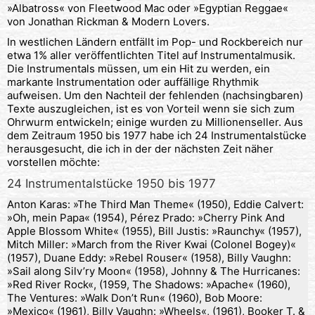
»Albatross« von Fleetwood Mac oder »Egyptian Reggae«
von Jonathan Rickman & Modern Lovers.
In westlichen Ländern entfällt im Pop- und Rockbereich nur
etwa 1% aller veröffentlichten Titel auf Instrumentalmusik.
Die Instrumentals müssen, um ein Hit zu werden, ein
markante Instrumentation oder auffällige Rhythmik
aufweisen. Um den Nachteil der fehlenden (nachsingbaren)
Texte auszugleichen, ist es von Vorteil wenn sie sich zum
Ohrwurm entwickeln; einige wurden zu Millionenseller. Aus
dem Zeitraum 1950 bis 1977 habe ich 24 Instrumentalstücke
herausgesucht, die ich in der der nächsten Zeit näher
vorstellen möchte:
24 Instrumentalstücke 1950 bis 1977
Anton Karas: »The Third Man Theme« (1950), Eddie Calvert:
»Oh, mein Papa« (1954), Pérez Prado: »Cherry Pink And
Apple Blossom White« (1955), Bill Justis: »Raunchy« (1957),
Mitch Miller: »March from the River Kwai (Colonel Bogey)«
(1957), Duane Eddy: »Rebel Rouser« (1958), Billy Vaughn:
»Sail along Silv’ry Moon« (1958), Johnny & The Hurricanes:
»Red River Rock«, (1959, The Shadows: »Apache« (1960),
The Ventures: »Walk Don’t Run« (1960), Bob Moore:
»Mexico« (1961), Billy Vaughn: »Wheels«, (1961), Booker T. &