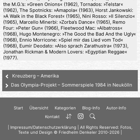
the M.G.’s: »Green Onions« (1962), Tornados: »Telstar«
(1962), The Spotnicks: »Amapola« (1963), Horst Jankowski:
»A Walk in the Black Forest« (1965), Nini Rosso: »Il Silenzio«
(1965), Marcello Minerbi: »Zorba’s Dance« (1965), Remo
Four: »Peter Gun« (1966), Fleetwood Mac: »Albatross«
(1968), Hugo Montenegro: »The Good the Bad And the Ugly«
(1968), Ennio Morricone: »Spiel mir das Lied vom Tod«
(1968), Eumir Deodato: »Also sprach Zarathustra« (1973),
Jonathan Rickman & Modern Lovers: »Egyptian Reggae«
(1977).
Kreuzberg – Amerika
Das Olympia-Projekt – Sommerspiele 1984 in Neukölln
Start
Übersicht
Kategorien
Blog-Info
Autor-Info
Kontakt
|
Impressum/Datenschutzerklärung
| All Rights Reserved: Fotos,
Texte und Design © Friedhelm Denkeler 2010-2026 |