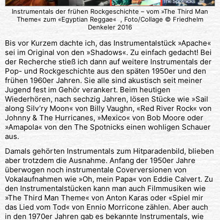
Instrumentals der frühen Rockgeschichte – vom »The Third Man
Theme« zum «Egyptian Reggae« , Foto/Collage © Friedhelm
Denkeler 2016
Bis vor Kurzem dachte ich, das Instrumentalstück »Apache«
sei im Original von den »Shadows«. Zu einfach gedacht! Bei
der Recherche stieß ich dann auf weitere Instrumentals der
Pop- und Rockgeschichte aus den späten 1950er und den
frühen 1960er Jahren. Sie alle sind akustisch seit meiner
Jugend fest im Gehör verankert. Beim heutigen
Wiederhören, nach sechzig Jahren, lösen Stücke wie »Sail
along Silv’ry Moon« von Billy Vaughn, «Red River Rock« von
Johnny & The Hurricanes, »Mexico« von Bob Moore oder
»Amapola« von den The Spotnicks einen wohligen Schauer
aus.
Damals gehörten Instrumentals zum Hitparadenbild, blieben
aber trotzdem die Ausnahme. Anfang der 1950er Jahre
überwogen noch instrumentale Coverversionen von
Vokalaufnahmen wie »Oh, mein Papa« von Eddie Calvert. Zu
den Instrumentalstücken kann man auch Filmmusiken wie
»The Third Man Theme« von Anton Karas oder «Spiel mir
das Lied vom Tod« von Ennio Morricone zählen. Aber auch
in den 1970er Jahren gab es bekannte Instrumentals, wie