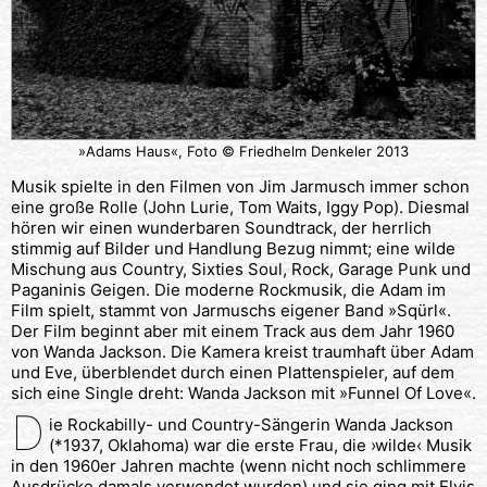
»Adams Haus«, Foto © Friedhelm Denkeler 2013
Musik spielte in den Filmen von Jim Jarmusch immer schon
eine große Rolle (John Lurie, Tom Waits, Iggy Pop). Diesmal
hören wir einen wunderbaren Soundtrack, der herrlich
stimmig auf Bilder und Handlung Bezug nimmt; eine wilde
Mischung aus Country, Sixties Soul, Rock, Garage Punk und
Paganinis Geigen. Die moderne Rockmusik, die Adam im
Film spielt, stammt von Jarmuschs eigener Band »Sqürl«.
Der Film beginnt aber mit einem Track aus dem Jahr 1960
von Wanda Jackson. Die Kamera kreist traumhaft über Adam
und Eve, überblendet durch einen Plattenspieler, auf dem
sich eine Single dreht: Wanda Jackson mit »Funnel Of Love«.
D
ie Rockabilly- und Country-Sängerin Wanda Jackson
(*1937, Oklahoma) war die erste Frau, die ›wilde‹ Musik
in den 1960er Jahren machte (wenn nicht noch schlimmere
Ausdrücke damals verwendet wurden) und sie ging mit Elvis