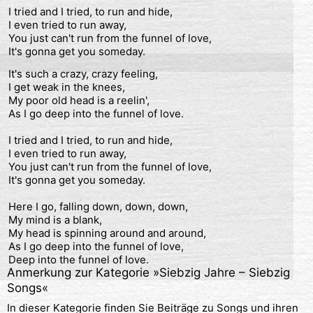
I tried and I tried, to run and hide,

I even tried to run away,

You just can't run from the funnel of love,

It's gonna get you someday.
It's such a crazy, crazy feeling,

I get weak in the knees,

My poor old head is a reelin',

As I go deep into the funnel of love.

I tried and I tried, to run and hide,

I even tried to run away,

You just can't run from the funnel of love,

It's gonna get you someday.

Here I go, falling down, down, down,

My mind is a blank,

My head is spinning around and around,

As I go deep into the funnel of love,

Deep into the funnel of love.  
Anmerkung zur Kategorie »
Siebzig Jahre – Siebzig
Songs
«
In dieser Kategorie finden Sie Beiträge zu Songs und ihren