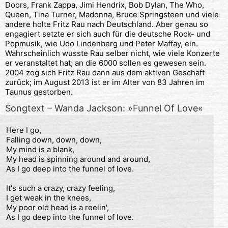
Doors, Frank Zappa, Jimi Hendrix, Bob Dylan, The Who,
Queen, Tina Turner, Madonna, Bruce Springsteen und viele
andere holte Fritz Rau nach Deutschland. Aber genau so
engagiert setzte er sich auch für die deutsche Rock- und
Popmusik, wie Udo Lindenberg und Peter Maffay, ein.
Wahrscheinlich wusste Rau selber nicht, wie viele Konzerte
er veranstaltet hat; an die 6000 sollen es gewesen sein.
2004 zog sich Fritz Rau dann aus dem aktiven Geschäft
zurück; im August 2013 ist er im Alter von 83 Jahren im
Taunus gestorben.
Songtext – Wanda Jackson: »Funnel Of Love«
Here I go,

Falling down, down, down,

My mind is a blank,

My head is spinning around and around,

As I go deep into the funnel of love.

It's such a crazy, crazy feeling,

I get weak in the knees,

My poor old head is a reelin',

As I go deep into the funnel of love.
