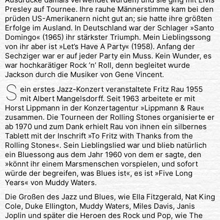
Presley auf Tournee. Ihre rauhe Männerstimme kam bei den
prüden US-Amerikanern nicht gut an; sie hatte ihre größten
Erfolge im Ausland. In Deutschland war der Schlager »Santo
Domingo« (1965) ihr stärkster Triumph. Mein Lieblingssong
von ihr aber ist »Let’s Have A Party« (1958). Anfang der
Sechziger war er auf jeder Party ein Muss. Kein Wunder, es
war hochkarätiger Rock ’n’ Roll, denn begleitet wurde
Jackson durch die Musiker von Gene Vincent.
S
ein erstes Jazz-Konzert veranstaltete Fritz Rau 1955
mit Albert Mangelsdorff. Seit 1963 arbeitete er mit
Horst Lippmann in der Konzertagentur »Lippmann & Rau«
zusammen. Die Tourneen der Rolling Stones organisierte er
ab 1970 und zum Dank erhielt Rau von ihnen ein silbernes
Tablett mit der Inschrift »To Fritz with Thanks from the
Rolling Stones«. Sein Lieblingslied war und blieb natürlich
ein Bluessong aus dem Jahr 1960 von dem er sagte, den
»könnt ihr einem Marsmenschen vorspielen, und sofort
würde der begreifen, was Blues ist«, es ist »Five Long
Years« von Muddy Waters.
Die Großen des Jazz und Blues, wie Ella Fitzgerald, Nat King
Cole, Duke Ellington, Muddy Waters, Miles Davis, Janis
Joplin und später die Heroen des Rock und Pop, wie The