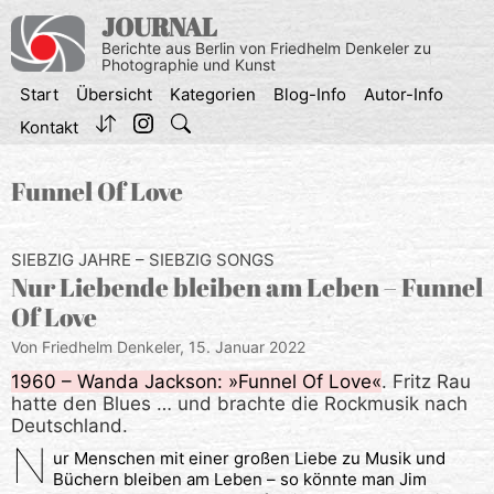
Zum
JOURNAL
Inhalt
Berichte aus Berlin von Friedhelm Denkeler zu
springen
Photographie und Kunst
Start
Übersicht
Kategorien
Blog-Info
Autor-Info
Kontakt
Funnel Of Love
SIEBZIG JAHRE – SIEBZIG SONGS
Nur Liebende bleiben am Leben – Funnel
Of Love
Von Friedhelm Denkeler,
15. Januar 2022
1960 – Wanda Jackson: »Funnel Of Love«
. Fritz Rau
hatte den Blues … und brachte die Rockmusik nach
Deutschland.
N
ur Menschen mit einer großen Liebe zu Musik und
Büchern bleiben am Leben – so könnte man Jim