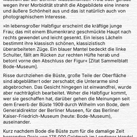
wegen ihrer Morbidität strahlt die Abgebildete eine innere
und äußere Schönheit aus und das ist natürlich auch von
photographischem Interesse.
»In lebensgroßer Halbfigur erscheint die kräftige junge
Frau; das mit einem Blumenkranz geschmückte Haupt nach
rechts gewendet und leicht gesenkt. Ein leises Lächeln
bestimmt ihre klassisch schönen, klassizistisch
überarbeiteten Züge. Ein blauer Mantel bedeckt die linke
Schulter, fällt am Rücken zur rechten Hüfte herab und
betont vorne den Abschluss der Figur« [Zitat Sammelblatt
Bode-Museum].
Risse durchziehen die Büste, große Teile der Oberfläche
sind abgeblättert oder zerschabt; die Unterarme sind
abgebrochen. Das Gesicht hingegen ist einwandfrei, wurde
aber nachträglich bearbeitet. Woher die Halbfigur kommt,
wer sie geschaffen hat, darüber gehen die Meinungen seit
dem Erwerb der Büste 1909 durch Wilhelm von Bode, dem
Generaldirektor der Berliner Museen, für das Berliner
Kaiser-Friedrich-Museum (heute: Bode-Museum),
auseinander.
Kurz nachdem Bode die Büste zum für die damalige Zeit
horrenden Preis von 175.000 Goldmark im Londoner Handel