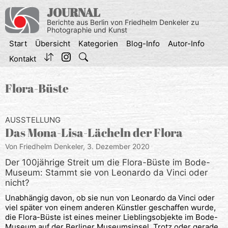
Zum
JOURNAL
Inhalt
Berichte aus Berlin von Friedhelm Denkeler zu
springen
Photographie und Kunst
Start
Übersicht
Kategorien
Blog-Info
Autor-Info
Kontakt
Flora-Büste
AUSSTELLUNG
Das Mona-Lisa-Lächeln der Flora
Von Friedhelm Denkeler,
3. Dezember 2020
Der 100jährige Streit um die Flora-Büste im Bode-
Museum: Stammt sie von Leonardo da Vinci oder
nicht?
Unabhängig davon, ob sie nun von Leonardo da Vinci oder
viel später von einem anderen Künstler geschaffen wurde,
die Flora-Büste ist eines meiner Lieblingsobjekte im Bode-
Museum auf der Berliner Museumsinsel. Trotz oder gerade