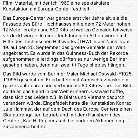
Film-Material, mit der ich 1969 eine spektakuläre
Kunstaktion am Europa-Center festhielt.
Das Europa-Center war gerade erst vier Jahre alt, als die
Fassade des Büro-Hochhauses mit einem 72 Meter hohen,
12 Meter breiten und 500 Kilo schweren Gemälde teilweise
verdeckt wurde. In einer fünfstündigen Aktion wurde mit
Hilfe des Technischen Hilfswerks (THW) in der Nacht vom
19. auf den 20. September das größte Gemälde der Welt
angebracht. Es wurde in das Guinness-Buch der Rekorde
aufgenommen; allerdings dürften es nur wenige Berliner
gesehen haben, denn nur zwei (!) Tage blieb es hängen.
Das Bild wurde vom Berliner Maler Michael Ostwald (*1925,
†1995) geschaffen. Er arbeitete mit Atemschutzmaske ein
ganzes Jahr daran und verbrauchte 80 Kilo Farbe. Das Bild
sollte an das Elend in der Welt erinnern. Ostwald hoffte,
dass sich das Leiden z.B. in Biafra und Vietnam dadurch
verändern würde. Eingefädelt hatte die Kunstaktion Konrad
Jule Hammer, der auf dem Dach des Europa-Centers einen
Skulpturengarten betrieb und mit dem Hausherrn des
Centers, Karl H. Pepper auch bei anderen Aktionen eng
zusammenarbeitete.