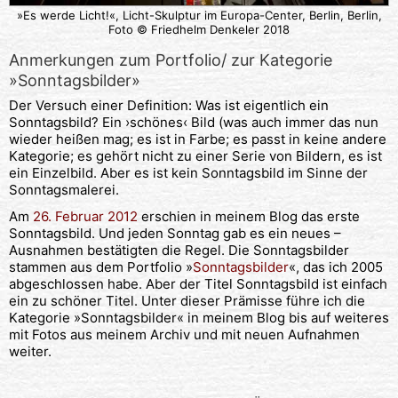
»Es werde Licht!«, Licht-Skulptur im Europa-Center, Berlin, Berlin,
Foto © Friedhelm Denkeler 2018
Anmerkungen zum Portfolio/ zur Kategorie
»Sonntagsbilder»
Der Versuch einer Definition: Was ist eigentlich ein
Sonntagsbild? Ein ›schönes‹ Bild (was auch immer das nun
wieder heißen mag; es ist in Farbe; es passt in keine andere
Kategorie; es gehört nicht zu einer Serie von Bildern, es ist
ein Einzelbild. Aber es ist kein Sonntagsbild im Sinne der
Sonntagsmalerei.
Am
26. Februar 2012
erschien in meinem Blog das erste
Sonntagsbild. Und jeden Sonntag gab es ein neues –
Ausnahmen bestätigten die Regel. Die Sonntagsbilder
stammen aus dem Portfolio »
Sonntagsbilder
«, das ich 2005
abgeschlossen habe. Aber der Titel Sonntagsbild ist einfach
ein zu schöner Titel. Unter dieser Prämisse führe ich die
Kategorie »Sonntagsbilder« in meinem Blog bis auf weiteres
mit Fotos aus meinem Archiv und mit neuen Aufnahmen
weiter.