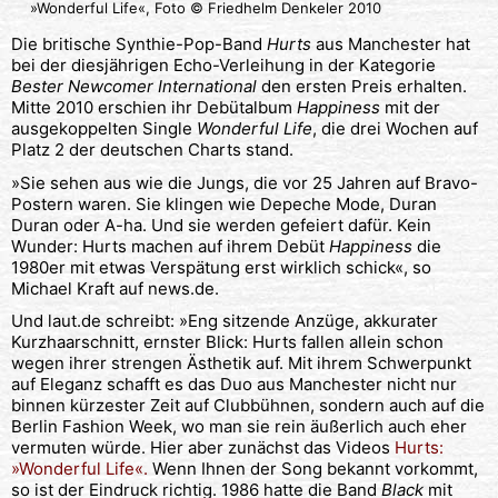
»Wonderful Life«, Foto © Friedhelm Denkeler 2010
Die britische Synthie-Pop-Band
Hurts
aus Manchester hat
bei der diesjährigen Echo-Verleihung in der Kategorie
Bester Newcomer International
den ersten Preis erhalten.
Mitte 2010 erschien ihr Debütalbum
Happiness
mit der
ausgekoppelten Single
Wonderful Life
, die drei Wochen auf
Platz 2 der deutschen Charts stand.
»Sie sehen aus wie die Jungs, die vor 25 Jahren auf Bravo-
Postern waren. Sie klingen wie Depeche Mode, Duran
Duran oder A-ha. Und sie werden gefeiert dafür. Kein
Wunder: Hurts machen auf ihrem Debüt
Happiness
die
1980er mit etwas Verspätung erst wirklich schick«, so
Michael Kraft auf news.de.
Und laut.de schreibt: »Eng sitzende Anzüge, akkurater
Kurzhaarschnitt, ernster Blick: Hurts fallen allein schon
wegen ihrer strengen Ästhetik auf. Mit ihrem Schwerpunkt
auf Eleganz schafft es das Duo aus Manchester nicht nur
binnen kürzester Zeit auf Clubbühnen, sondern auch auf die
Berlin Fashion Week, wo man sie rein äußerlich auch eher
vermuten würde. Hier aber zunächst das Videos
Hurts:
»Wonderful Life«.
Wenn Ihnen der Song bekannt vorkommt,
so ist der Eindruck richtig. 1986 hatte die Band
Black
mit