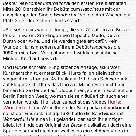
Bester Newcomer International
den ersten Preis erhalten.
Mitte 2010 erschien ihr Debütalbum
Happiness
mit der
ausgekoppelten Single
Wonderful Life
, die drei Wochen auf
Platz 2 der deutschen Charts stand.
»Sie sehen aus wie die Jungs, die vor 25 Jahren auf Bravo-
Postern waren. Sie klingen wie Depeche Mode, Duran
Duran oder A-ha. Und sie werden gefeiert dafür. Kein
Wunder: Hurts machen auf ihrem Debüt
Happiness
die
1980er mit etwas Verspätung erst wirklich schick«, so
Michael Kraft auf news.de.
Und laut.de schreibt: »Eng sitzende Anzüge, akkurater
Kurzhaarschnitt, ernster Blick: Hurts fallen allein schon
wegen ihrer strengen Ästhetik auf. Mit ihrem Schwerpunkt
auf Eleganz schafft es das Duo aus Manchester nicht nur
binnen kürzester Zeit auf Clubbühnen, sondern auch auf die
Berlin Fashion Week, wo man sie rein äußerlich auch eher
vermuten würde. Hier aber zunächst das Videos
Hurts:
»Wonderful Life«.
Wenn Ihnen der Song bekannt vorkommt,
so ist der Eindruck richtig. 1986 hatte die Band
Black
mit
Wonderful Life
einen Hit gelandet, der auch ihr einziger
blieb. Ich finde das Original der
Black
musikalisch doch eine
Spur besser und nicht nur weil es so ein schönes Video in