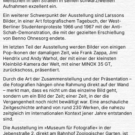
Menschen in den Straßen in seinen schwarz/weißen
Aufnahmen exzellent ein.
Ein weiterer Schwerpunkt der Ausstellung sind Larssons
Bilder, in einer Art fotografischem Tagebuch, der West-
Berliner Studentenproteste 1966 und 1967 mit der Anti-
Schah-Demonstration, die mit der gezielten Erschießung
von Benno Ohnesorg endete.
Im letzten Teil der Ausstellung werden Bilder von einigen
Pop-Ikonen der damaligen Zeit, wie Frank Zappa, Jimi
Hendrix und Andy Warhol, der mit einer der kleinsten
Kleinbild-Kamera der Welt, mit einer MINOX 35 GT,
zurückschoss, präsentiert.
Durch die Art der Zusammenstellung und der Präsentation –
die Fotografien hängen ohne Rahmung direkt auf der Wand
– merkt man, dass es nicht um das einzelne Bild geht,
sondern um ein Bild der Zeit; einer Zeit, in der die
Vergangenheit noch nicht bewältigt war. Eine anschauliche
Zeitgeschichte anhand von rund 230 Werken, die nahezu
zeitgleich im internationalen Kontext jener Jahre entstanden
sind.
Die Ausstellung im »Museum für Fotografie« in der
Jebenstraße 2, direkt am Bahnhof Zoologischer Garten, ist