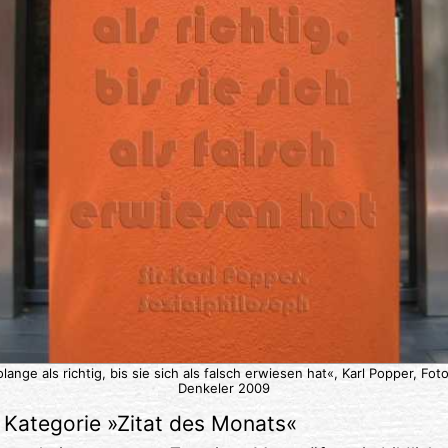
olange als richtig, bis sie sich als falsch erwiesen hat«, Karl Popper, Fo
Denkeler 2009
Kategorie »
Zitat des Monats
«