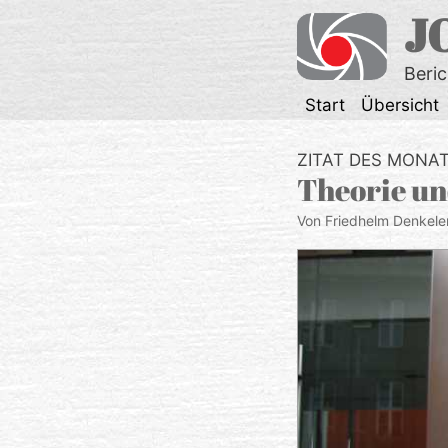
Zum
J
Inhalt
springen
Beri
Start
Übersicht
ZITAT DES MONA
Theorie un
Von Friedhelm Denkele